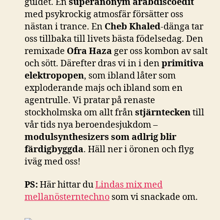
guldet. En
superanonym arabdiscoedit
med psykrockig atmosfär försätter oss
nästan i trance. En
Cheb Khaled
-dänga tar
oss tillbaka till livets bästa födelsedag. Den
remixade
Ofra Haza
ger oss kombon av salt
och sött. Därefter dras vi in i den
primitiva
elektropopen
, som ibland låter som
exploderande majs och ibland som en
agentrulle. Vi pratar på renaste
stockholmska om allt från
stjärntecken
till
vår tids nya beroendesjukdom –
modulsynthesizers som adlrig blir
färdigbyggda
. Häll ner i öronen och flyg
iväg med oss!
PS:
Här hittar du
Lindas mix med
mellanösterntechno
som vi snackade om.