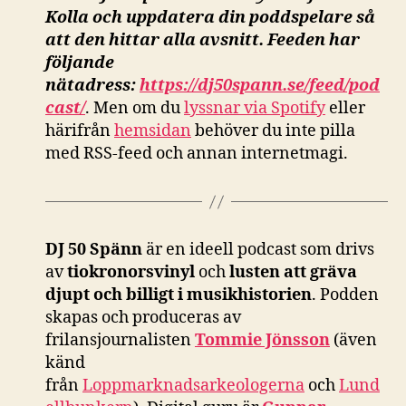
Kolla och uppdatera din poddspelare så
att den hittar alla avsnitt. Feeden har
följande
nätadress:
https://dj50spann.se/feed/pod
cast/
. Men om du
lyssnar via Spotify
eller
härifrån
hemsidan
behöver du inte pilla
med RSS-feed och annan internetmagi.
DJ 50 Spänn
är en ideell podcast som drivs
av
tiokronorsvinyl
och
lusten att gräva
djupt och billigt i musikhistorien
. Podden
skapas och produceras av
frilansjournalisten
Tommie Jönsson
(även
känd
från
Loppmarknadsarkeologerna
och
Lund