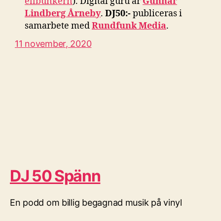
ellbunkern
). Digital guru är
Gunnar
Lindberg Årneby
.
DJ50:-
publiceras i
samarbete med
Rundfunk Media
.
11 november, 2020
DJ 50 Spänn
En podd om billig begagnad musik på vinyl