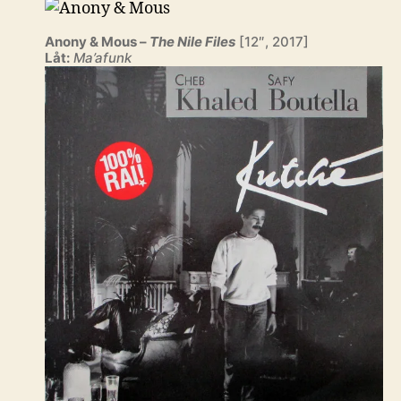
Anony & Mous –
The Nile Files
[12″, 2017]
Låt:
Ma’afunk