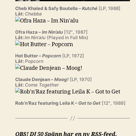
Cheb Khaled & Safy Boutella –
Kutché
[LP, 1988]
Låt:
Chebba
Ofra Haza –
Im Nin’alu
[12″, 1987]
Låt:
Im Nin’alu
(Played in Full Mix)
Hot Butter –
Popcorn
[LP, 1972]
Låt:
Popcorn
Claude Denjean –
Moog!
[LP, 1970]
Låt:
Come Together
Rob’n’Raz featuring Leila K –
Got to Get
[12″, 1989]
OBS! DJ 50 Spänn har en ny RSS-feed.