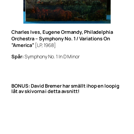
Charles Ives, Eugene Ormandy, Philadelphia
Orchestra –
Symphony No. 1 / Variations On
”America”
[LP, 1968]
Spår:
Symphony No. 1 In D Minor
BONUS: David Bremer har smällt ihop en loopig
låt av skivorna i detta avsnitt!