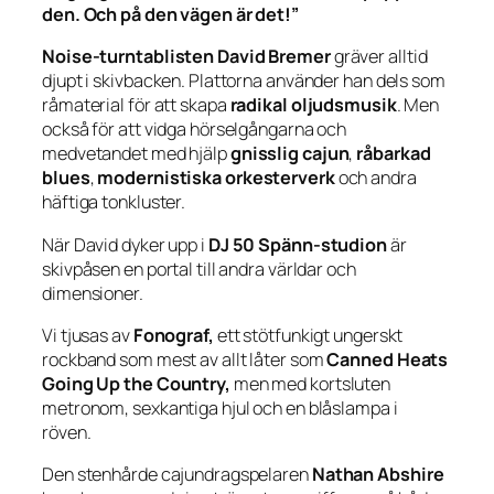
den. Och på den vägen är det!”
Noise-turntablisten David Bremer
gräver alltid
djupt i skivbacken. Plattorna använder han dels som
råmaterial för att skapa
radikal oljudsmusik
. Men
också för att vidga hörselgångarna och
medvetandet med hjälp
gnisslig cajun
,
råbarkad
blues
,
modernistiska orkesterverk
och andra
häftiga tonkluster.
När David dyker upp i
DJ 50 Spänn-studion
är
skivpåsen en portal till andra världar och
dimensioner.
Vi tjusas av
Fonograf,
ett stötfunkigt ungerskt
rockband som mest av allt låter som
Canned Heats
Going Up the Country,
men med kortsluten
metronom, sexkantiga hjul och en blåslampa i
röven.
Den stenhårde cajundragspelaren
Nathan Abshire