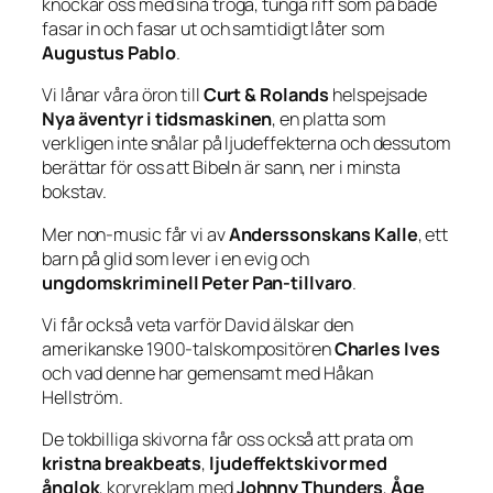
knockar oss med sina tröga, tunga riff som på både
fasar in och fasar ut och samtidigt låter som
Augustus Pablo
.
Vi lånar våra öron till
Curt & Rolands
helspejsade
Nya äventyr i tidsmaskinen
, en platta som
verkligen inte snålar på ljudeffekterna och dessutom
berättar för oss att Bibeln är sann, ner i minsta
bokstav.
Mer non-music får vi av
Anderssonskans Kalle
, ett
barn på glid som lever i en evig och
ungdomskriminell Peter Pan-tillvaro
.
Vi får också veta varför David älskar den
amerikanske 1900-talskompositören
Charles Ives
och vad denne har gemensamt med Håkan
Hellström.
De tokbilliga skivorna får oss också att prata om
kristna breakbeats
,
ljudeffektskivor med
ånglok
, korvreklam med
Johnny Thunders
,
Åge