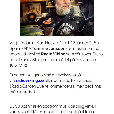
Varje lördag mellan klockan 11 och 12 sänder DJ 50
Spänn (AKA
Tommie Jönsson
) en musikmix med
oborstad vinyl på
Radio Viking
som hörs över Ekerö
och delar av Stockholmsområdet på frekvensen
101,4 MHz.
Programmet går också att livelyssna på
via
radioviking.se
eller valfri app för nätradio
(Radio Garden Live rekommenderas, men det finns
många andra).
DJ 50 Spänn är en podd om musik på billig vinyl. I
varje avsnitt får en musikintresserad gäst köpa