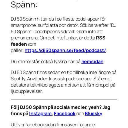
Spänn:
DJ 50 Spänn hittar du i de flesta podd-appar för
smartphone, surfplatta och dator. Sök bara efter ”DJ
50 Spänn” i poddappens sökfält. Glöm inte att
prenumerera. Om det inte funkar, är detta
RSS-
feeden
som
gäller:
https://dj50spann.se/feed/podcast/
.
Du kan förstås också
lyssna här på
hemsidan
.
DJ 50 Spänn finns sedan en tid tillbaka inte längre på
Spotify. Använd en klassisk poddspelare. Stå emot
det stora teknikbolagets ambition att få monopol på
ljudupplevelser.
Följ DJ 50 Spänn på sociala medier, yeah? Jag
finns på
Instagram
,
Facebook
och
Bluesky
.
Utöver facebooksidan finns även följande