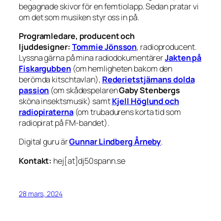
begagnade skivor för en femtiolapp. Sedan pratar vi
om det som musiken styr oss in på.
Programledare, producent och
ljuddesigner:
Tommie Jönsson
, radioproducent.
Lyssna gärna på mina radiodokumentärer
Jakten på
Fiskargubben
(om hemligheten bakom den
berömda kitschtavlan),
Rederietstjärnans dolda
passion
(om skådespelaren
Gaby Stenbergs
sköna insektsmusik) samt
Kjell Höglund och
radiopiraterna
(om trubadurens korta tid som
radiopirat på FM-bandet).
Digital guru är
Gunnar Lindberg Årneby
.
Kontakt:
hej[at]dj50spann.se
28 mars, 2024