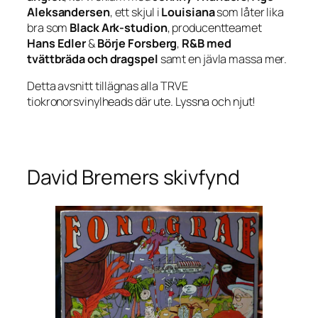
Aleksandersen
, ett skjul i
Louisiana
som låter lika
bra som
Black Ark-studion
, producentteamet
Hans Edler
&
Börje Forsberg
,
R&B med
tvättbräda och dragspel
samt en jävla massa mer.
Detta avsnitt tillägnas alla TRVE
tiokronorsvinylheads där ute. Lyssna och njut!
David Bremers skivfynd