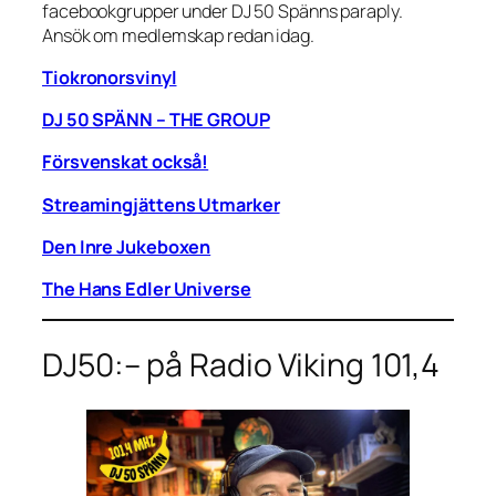
facebookgrupper under DJ 50 Spänns paraply.
Ansök om medlemskap redan idag.
Tiokronorsvinyl
DJ 50 SPÄNN – THE GROUP
Försvenskat också!
Streamingjättens Utmarker
Den Inre Jukeboxen
The Hans Edler Universe
DJ50:– på Radio Viking 101,4