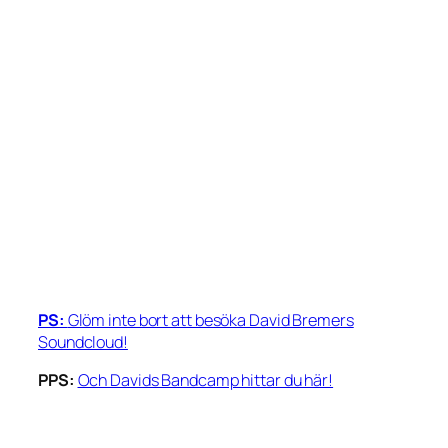
PS:
Glöm inte bort att besöka David Bremers
Soundcloud!
PPS:
Och Davids Bandcamp hittar du här!