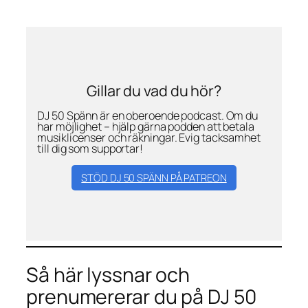
Gillar du vad du hör?
DJ 50 Spänn är en oberoende podcast. Om du
har möjlighet – hjälp gärna podden att betala
musiklicenser och räkningar. Evig tacksamhet
till dig som supportar!
STÖD DJ 50 SPÄNN PÅ PATREON
Så här lyssnar och
prenumererar du på DJ 50