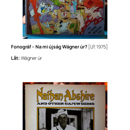
Fonográf –
Na mi újság Wágner úr?
[LP, 1975]
Låt:
Wágner úr