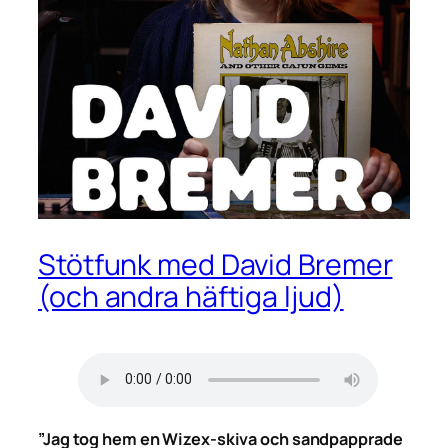
Stötfunk med David Bremer
(och andra häftiga ljud)
”Jag tog hem en Wizex-skiva och sandpapprade