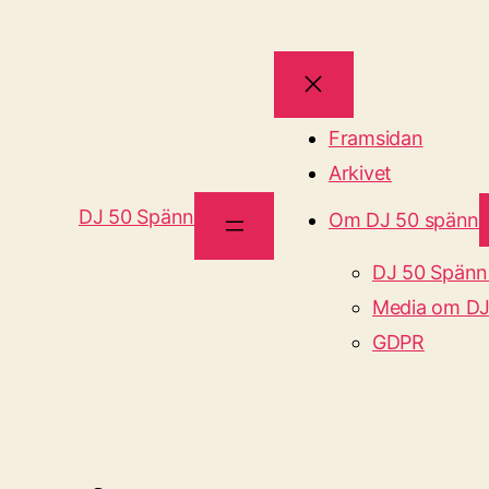
Framsidan
Arkivet
DJ 50 Spänn
Om DJ 50 spänn
DJ 50 Spänn
Media om DJ
GDPR