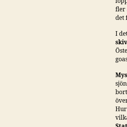
lopp
fler
det 
I de
ski
Öste
goas
Mys
sjön
bor
öve
Hur
vil
Sta