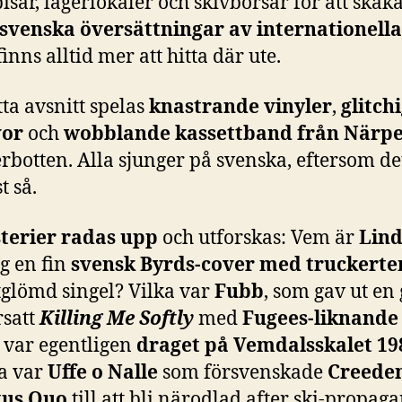
isar, lagerlokaler och skivbörsar för att skak
svenska översättningar av internationella
finns alltid mer att hitta där ute.
tta avsnitt spelas
knastrande vinyler
,
glitch
vor
och
wobblande kassettband från Närp
rbotten. Alla sjunger på svenska, eftersom det
t så.
terier radas upp
och utforskas: Vem är
Lin
g en fin
svensk Byrds-cover med truckert
tglömd singel? Vilka var
Fubb
, som gav ut e
rsatt
Killing Me Softly
med
Fugees-liknande
 var egentligen
draget på Vemdalsskalet 19
ka var
Uffe o Nalle
som försvenskade
Creede
tus Quo
till att bli närodlad after ski-propag