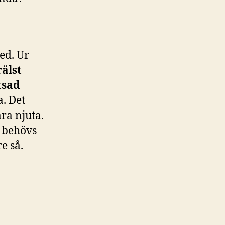
ed. Ur
rälst
tsad
. Det
ara njuta.
r behövs
e så.