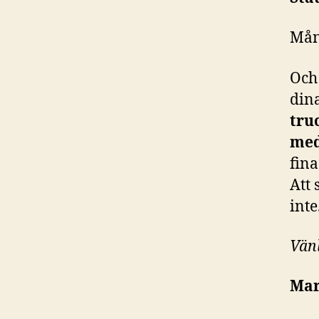
Mång
Och
dina
tru
med
fina
Att
inte
Vän
Mar