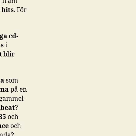
a fram
 hits
. För
iga cd-
es
i
 blir
da
som
ema
på en
n gammel-
 beat
?
85
och
nce
och
anda?