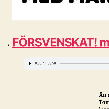
FÖRSVENSKAT! med 
Än 
Tom