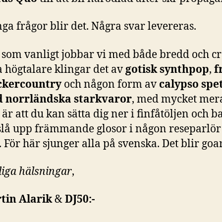
a frågor blir det. Några svar levereras.
 som vanligt jobbar vi med både bredd och cr
 högtalare klingar det av
gotisk synthpop
,
f
ckercountry
och någon form av
calypso spe
 norrländska starkvaror
, med mycket mera
 är att du kan sätta dig ner i finfåtöljen och b
 slå upp främmande glosor i någon reseparlö
. För här sjunger alla på svenska. Det blir goar
liga hälsningar
,
tin Alarik
&
DJ50:-