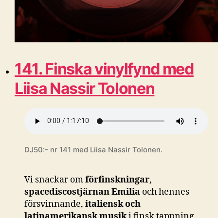
141. Finska vinylfynd med
Liisa Nassir Tolonen
DJ50:- nr 141 med Liisa Nassir Tolonen.
Vi snackar om
förfinskningar
,
spacediscostjärnan Emilia
och hennes
försvinnande,
italiensk och
latinamerikansk musik
i finsk tappning,