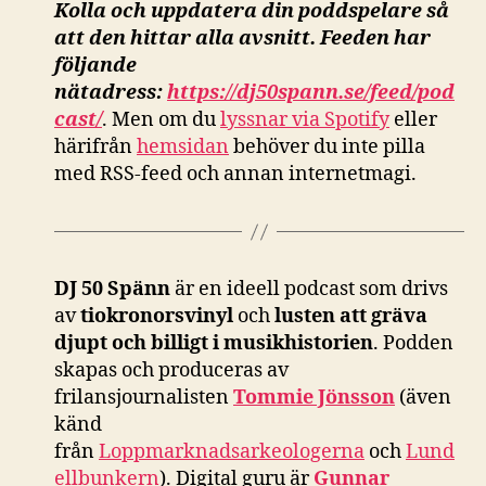
Kolla och uppdatera din poddspelare så
att den hittar alla avsnitt. Feeden har
följande
nätadress:
https://dj50spann.se/feed/pod
cast/
. Men om du
lyssnar via Spotify
eller
härifrån
hemsidan
behöver du inte pilla
med RSS-feed och annan internetmagi.
DJ 50 Spänn
är en ideell podcast som drivs
av
tiokronorsvinyl
och
lusten att gräva
djupt och billigt i musikhistorien
. Podden
skapas och produceras av
frilansjournalisten
Tommie Jönsson
(även
känd
från
Loppmarknadsarkeologerna
och
Lund
ellbunkern
). Digital guru är
Gunnar