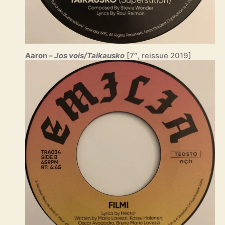
Aaron –
Jos vois/Taikausko
[7″, reissue 2019]