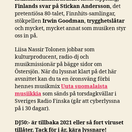
Finlands svar på Stickan Andersson
, det
pretentiösa 80-talet, Finnhits-samlingar,
stökpellen
Irwin Goodman
,
trygghetslåtar
och mycket, mycket annat som musiken styr
oss in på.
Liisa Nassir Tolonen jobbar som
kulturproducent, radio-dj och
musikmissionär på bägge sidor om
Östersjön. När du lyssnat klart på det här
avsnittet kan du ta en öronsväng förbi
hennes musikmix
Uuta suomalaista
musiikkia
som sänds på torsdagkvällar i
Sveriges Radio Finska (går att cyberlyssna
på i 30 dagar).
DJ50:- är tillbaka 2021 eller så fort viruset
tillåter. Tack för i år, kära lyssnare!