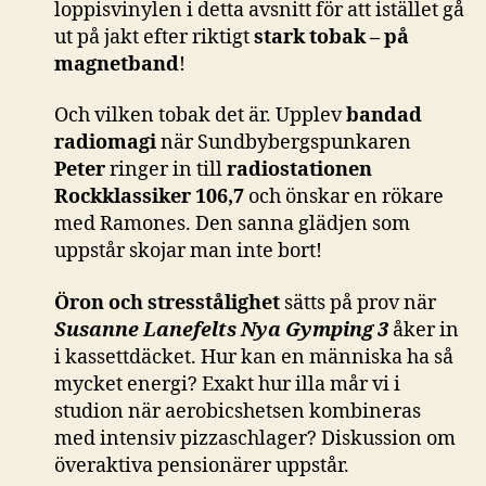
loppisvinylen i detta avsnitt för att istället gå
ut på jakt efter riktigt
stark tobak – på
magnetband
!
Och vilken tobak det är. Upplev
bandad
radiomagi
när Sundbybergspunkaren
Peter
ringer in till
radiostationen
Rockklassiker 106,7
och önskar en rökare
med Ramones. Den sanna glädjen som
uppstår skojar man inte bort!
Öron och stresstålighet
sätts på prov när
Susanne Lanefelts Nya Gymping 3
åker in
i kassettdäcket. Hur kan en människa ha så
mycket energi? Exakt hur illa mår vi i
studion när aerobicshetsen kombineras
med intensiv pizzaschlager? Diskussion om
överaktiva pensionärer uppstår.