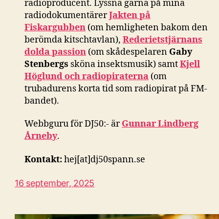
radioproducent. Lyssna gärna på mina
radiodokumentärer
Jakten på
Fiskargubben
(om hemligheten bakom den
berömda kitschtavlan),
Rederietstjärnans
dolda passion
(om skådespelaren
Gaby
Stenbergs
sköna insektsmusik) samt
Kjell
Höglund och radiopiraterna
(om
trubadurens korta tid som radiopirat på FM-
bandet).
Webbguru för DJ50:- är
Gunnar Lindberg
Årneby
.
Kontakt:
hej[at]dj50spann.se
16 september, 2025