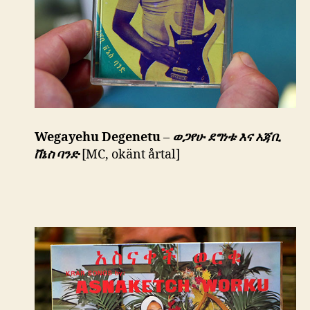
Wegayehu Degenetu
–
ወጋየሁ ደግነቱ እና አጃቢ
ቨኔስ ባንድ
[MC, okänt årtal]