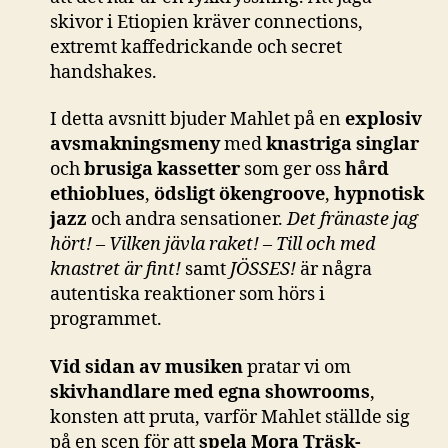
skivor i Etiopien kräver connections,
extremt kaffedrickande och secret
handshakes.
I detta avsnitt bjuder Mahlet på en
explosiv
avsmakningsmeny
med
knastriga singlar
och
brusiga kassetter
som ger oss
hård
ethioblues
,
ödsligt ökengroove
,
hypnotisk
jazz
och andra sensationer.
Det fränaste jag
hört!
–
Vilken jävla raket!
–
Till och med
knastret är fint!
samt
JÖSSES!
är några
autentiska reaktioner som hörs i
programmet.
Vid sidan av musiken
pratar vi om
skivhandlare med egna showrooms
,
konsten att pruta, varför Mahlet ställde sig
på en scen för att
spela Mora Träsk-