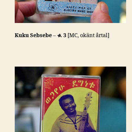
Kuku Sebsebe
–
ቁ.
3
[MC, okänt årtal]