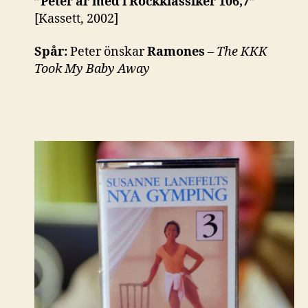
”Peter är med i Rockklassiker 106,7”
[Kassett, 2002]
Spår:
Peter önskar
Ramones
–
The KKK
Took My Baby Away