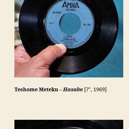
Teshome Meteku –
Hasab
e
[7″, 1969]