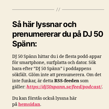
Så här lyssnar och
prenumererar du på DJ 50
Spänn:
DJ 50 Spänn hittar du i de flesta podd-appar
för smartphone, surfplatta och dator. Sök
bara efter ”DJ 50 Spänn” i poddappens
sökfält. Glöm inte att prenumerera. Om det
inte funkar, är detta
RSS-feeden
som
gäller:
https://dj50spann.se/feed/podcast/
.
Du kan förstås också
lyssna här
på
hemsidan
.