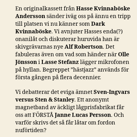
En originalkassett från
Hasse Kvinnaböske
Andersson
sänder iväg oss på ännu en tripp
till platsen vi nu känner som
Dark
Kvinnaböske
. Vi avnjuter Hasses enda(?)
onanilåt och diskuterar huruvida han är
skivgrävarnas nye
Alf Robertson
. Det
fabuleras även om vad som händer när
Olle
Jönsson
i
Lasse Stefanz
lägger mikrofonen
på hyllan. Begreppet ”hästjazz” används för
första gången på flera decennier.
Vi debatterar det eviga ämnet
Sven-Ingvars
versus Sten & Stanley
. Ett anonymt
magnetband av äckligt lågprisfabrikat får
oss att FÖRSTÅ
Janne Lucas Persson
. Och
varför skrivs det så får låtar om fordon
nuförtiden?