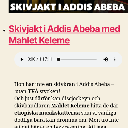
Skivjakt i Addis Abeba med
Mahlet Keleme
Hon har inte
en
skivkran i Addis Abeba –
utan
TVÅ
stycken!
Och just därför kan discjockeyn och
skivhandlaren
Mahlet Keleme
hitta de där
etiopiska musikskatterna
som vi vanliga
dödliga bara kan drömma om. Men tro inte
att det här är en lyxkryssning. Att jaga