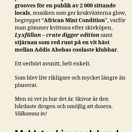
grooves för en publik av 2 000 sittande
locals
, musiken som ger krukväxterna glow,
begreppet “
African Mint Condition
”, varför
man gömmer kvittona efter skivköpen,
Lyxfällan – crate digger edition
samt
stjärnan som red runt på en vit häst
mellan Addis Abebas coolaste klubbar
.
Ett oerhört avsnitt, helt enkelt.
Som blev lite rikligare och mycket längre än
planerat.
Men ni vet ju hur det är. Skivor är den
hårdaste drogen och omöjlig att dosera.
Välkomna in!