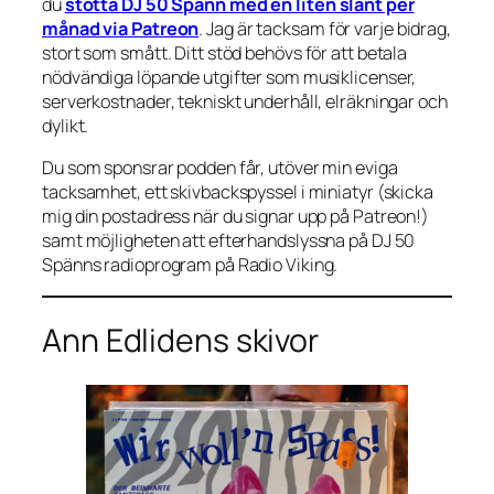
du
stötta DJ 50 Spänn med en liten slant per
månad via Patreon
. Jag är tacksam för varje bidrag,
stort som smått. Ditt stöd behövs för att betala
nödvändiga löpande utgifter som musiklicenser,
serverkostnader, tekniskt underhåll, elräkningar och
dylikt.
Du som sponsrar podden får, utöver min eviga
tacksamhet, ett skivbackspyssel i miniatyr (skicka
mig din postadress när du signar upp på Patreon!)
samt möjligheten att efterhandslyssna på DJ 50
Spänns radioprogram på Radio Viking.
Ann Edlidens skivor