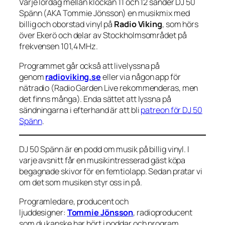
Varje lördag mellan klockan 11 och 12 sänder DJ 50
Spänn (AKA Tommie Jönsson) en musikmix med
billig och oborstad vinyl på
Radio Viking
, som hörs
över Ekerö och delar av Stockholmsområdet på
frekvensen 101,4 MHz.
Programmet går också att livelyssna på
genom
radioviking.se
eller via någon app för
nätradio (Radio Garden Live rekommenderas, men
det finns många). Enda sättet att lyssna på
sändningarna i efterhand är att bli
patreon för DJ 50
Spänn
.
DJ 50 Spänn är en podd om musik på billig vinyl. I
varje avsnitt får en musikintresserad gäst köpa
begagnade skivor för en femtiolapp. Sedan pratar vi
om det som musiken styr oss in på.
Programledare, producent och
ljuddesigner:
Tommie Jönsson
, radioproducent
som du kanske har hört i poddar och program