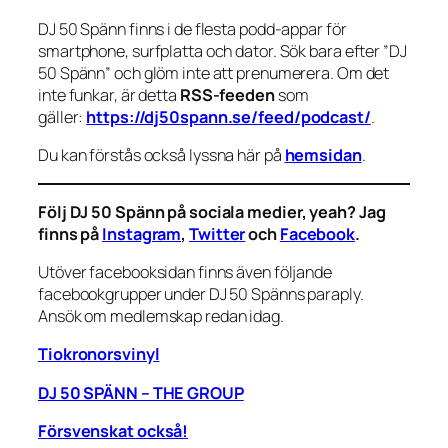
DJ 50 Spänn finns i de flesta podd-appar för
smartphone, surfplatta och dator. Sök bara efter ”DJ
50 Spänn” och glöm inte att prenumerera. Om det
inte funkar, är detta
RSS-feeden
som
gäller:
https://dj50spann.se/feed/podcast/
.
Du kan förstås också
lyssna här på
hemsidan
.
Följ DJ 50 Spänn på sociala medier, yeah? Jag
finns på
Instagram
,
Twitter
och
Facebook
.
Utöver facebooksidan finns även följande
facebookgrupper under DJ 50 Spänns paraply.
Ansök om medlemskap redan idag.
Tiokronorsvinyl
DJ 50 SPÄNN – THE GROUP
Försvenskat också!