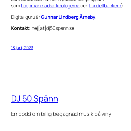
som
Loppmarknadsarkeologerna
och
Lundellbunkern
).
Digital guru är
Gunnar Lindberg Årneby
.
Kontakt:
hej[at]dj50spann.se
18 juni, 2023
DJ 50 Spänn
En podd om billig begagnad musik på vinyl