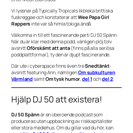
Vi lyssnar på Typically Tropicals likbleka brittiska
fuskreggae och konstaterar att
Wee Papa Girl
Rappers
inte var så himla tokiga ändå.
Välkomna in till ett fascinerande parti DJ 50 Spänn.
När du är klar med denna podd, vänligen plöj tolv
avsnitt
Oförskämt att anta
(finns på alla seriösa
poddplattformar), ty den är djupt fascinerande.
Där ute i cyberspace finns även tre
Snedtänkt
-
avsnitt featuring Ann, nämligen
Om subkulturen
Värmland
samt
Om tysk humor
,
del 1
och
del 2
.
Hjälp DJ 50 att existera!
DJ 50 Spänn
är en oberoende podcast som
produceras utan uppbackning av riskkapitalister
eller stora mediehus. Om du gillar vad du hör, kan