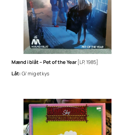
Mænd i blåt –
Pet of the Year
[LP, 1985]
Låt:
Gi’ mig et kys