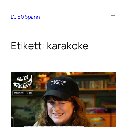
Hoppa
till
DJ 50 Spänn
innehåll
Etikett:
karakoke