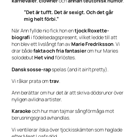
karnevaler
,
clowner
och
annan teutonisk humor
.
”Det är tufft. Det är sexigt. Och det går
mig helt förbi.”
När Ann fyllde nio fick hon en
tjock Roxette-
biografi
i födelsedagspresent, vilket ledde till att
hon blev ett livslångt fan av
Marie Fredriksson
. Vi
drar både
fakta och fria fantasier
om hur Maries
solodebut
Het vind
förlöstes.
Dansk sosse-rap
spelas (and it ain’t pretty).
Vi råkar prata om
trav
.
Ann berättar om hur det är att skriva dödsrunor över
nyligen avlidna artister.
Karaoke
och hur man tajmar sångförmåga mot
berusningsgrad avhandlas.
Vi ventilerar ilska över tjockisskämten som haglade
efter Meat Loafs död.