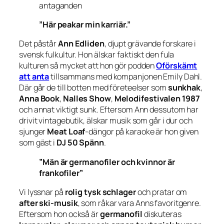
antaganden
”Här peakar min karriär.”
Det påstår
Ann Edliden
, djupt grävande forskare i
svensk fulkultur. Hon älskar faktiskt den fula
kulturen så mycket att hon gör podden
Oförskämt
att anta
tillsammans med kompanjonen Emily Dahl.
Där går de till botten med företeelser som
sunkhak
,
Anna Book
,
Nalles Show
,
Melodifestivalen 1987
och annat viktigt sunk. Eftersom Ann dessutom har
drivit vintagebutik, älskar musik som går i dur och
sjunger
Meat Loaf
-dängor på karaoke är hon given
som gäst i
DJ 50 Spänn
.
”Män är germanofiler och kvinnor är
frankofiler”
Vi lyssnar på
rolig tysk schlager
och pratar om
after ski-musik
, som råkar vara Anns favoritgenre.
Eftersom hon också är
germanofil
diskuteras