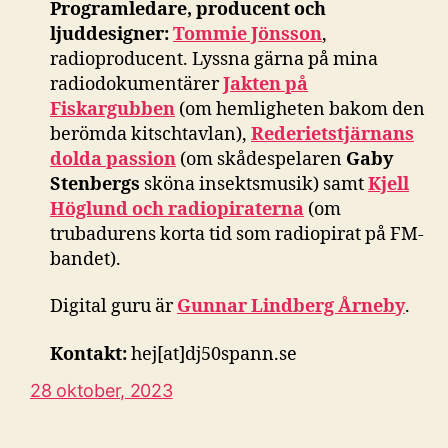
Programledare, producent och
ljuddesigner:
Tommie Jönsson
,
radioproducent. Lyssna gärna på mina
radiodokumentärer
Jakten på
Fiskargubben
(om hemligheten bakom den
berömda kitschtavlan),
Rederietstjärnans
dolda passion
(om skådespelaren
Gaby
Stenbergs
sköna insektsmusik) samt
Kjell
Höglund och radiopiraterna
(om
trubadurens korta tid som radiopirat på FM-
bandet).
Digital guru är
Gunnar Lindberg Årneby
.
Kontakt:
hej[at]dj50spann.se
28 oktober, 2023