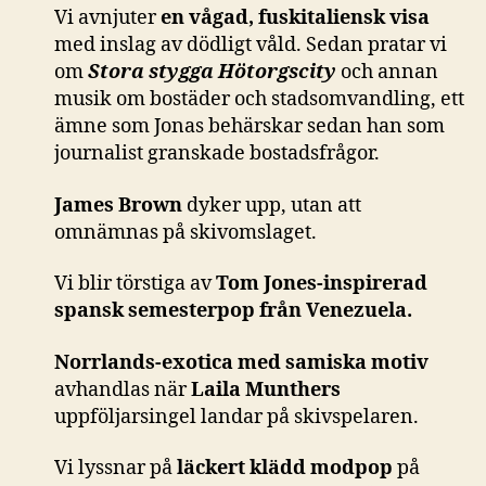
Vi avnjuter
en vågad, fuskitaliensk visa
med inslag av dödligt våld. Sedan pratar vi
om
Stora stygga Hötorgscity
och annan
musik om bostäder och stadsomvandling, ett
ämne som Jonas behärskar sedan han som
journalist granskade bostadsfrågor.
James Brown
dyker upp, utan att
omnämnas på skivomslaget.
Vi blir törstiga av
Tom Jones-inspirerad
spansk semesterpop från Venezuela.
Norrlands-exotica
med samiska motiv
avhandlas när
Laila Munthers
uppföljarsingel landar på skivspelaren.
Vi lyssnar på
läckert klädd modpop
på