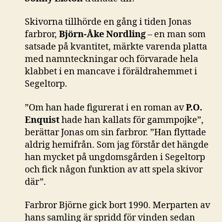
Skivorna tillhörde en gång i tiden Jonas
farbror,
Björn-Åke Nordling
– en man som
satsade på kvantitet, märkte varenda platta
med namnteckningar och förvarade hela
klabbet i en mancave i föräldrahemmet i
Segeltorp.
”Om han hade figurerat i en roman av
P.O.
Enquist
hade han kallats för gammpojke”,
berättar Jonas om sin farbror. ”Han flyttade
aldrig hemifrån. Som jag förstår det hängde
han mycket på ungdomsgården i Segeltorp
och fick någon funktion av att spela skivor
där”.
Farbror Björne gick bort 1990. Merparten av
hans samling är spridd för vinden sedan