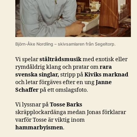
Björn-Åke Nordling – skivsamlaren från Segeltorp.
Vi spelar
ståltrådsmusik
med exotisk eller
rymdåldrig klang och pratar om
rara
svenska singlar,
stripp på
Kiviks marknad
och letar förgäves efter en ung
Janne
Schaffer
på ett omslagsfoto.
Vi lyssnar på
Tosse Barks
skräpplockardänga medan Jonas förklarar
varför Tosse är viktig inom
hammarbyismen
.