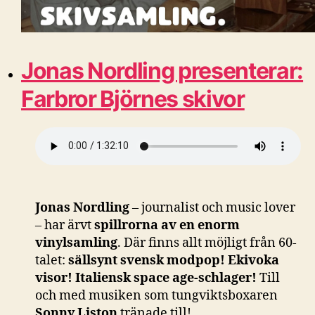
Jonas Nordling presenterar:
Farbror Björnes skivor
Jonas Nordling
– journalist och music lover
– har ärvt
spillrorna av en enorm
vinylsamling
. Där finns allt möjligt från 60-
talet:
sällsynt svensk modpop!
Ekivoka
visor!
Italiensk space age-schlager!
Till
och med musiken som tungviktsboxaren
Sonny Liston
tränade till!