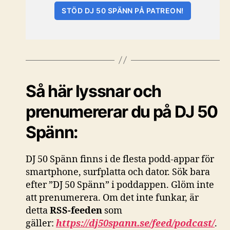
STÖD DJ 50 SPÄNN PÅ PATREON!
Så här lyssnar och
prenumererar du på DJ 50
Spänn:
DJ 50 Spänn finns i de flesta podd-appar för
smartphone, surfplatta och dator. Sök bara
efter ”DJ 50 Spänn” i poddappen. Glöm inte
att prenumerera. Om det inte funkar, är
detta
RSS-feeden
som
gäller:
https://dj50spann.se/feed/podcast/
.