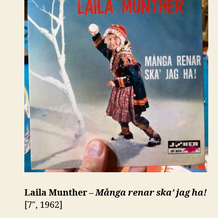
Laila Munther –
Många renar ska’ jag ha!
[7″, 1962]