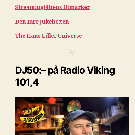
Streamingjättens Utmarker
Den Inre Jukeboxen
The Hans Edler Universe
DJ50:– på Radio Viking
101,4