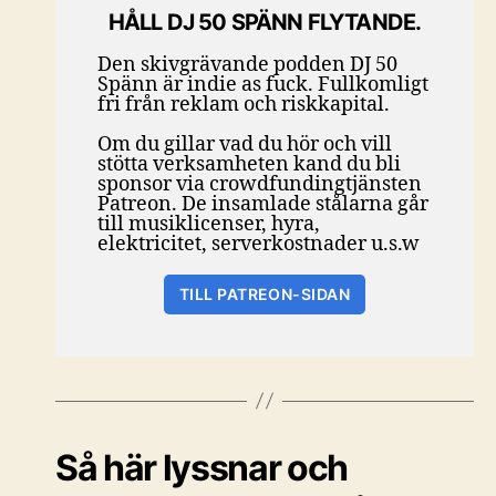
HÅLL DJ 50 SPÄNN FLYTANDE.
Den skivgrävande podden DJ 50
Spänn är indie as fuck. Fullkomligt
fri från reklam och riskkapital.
Om du gillar vad du hör och vill
stötta verksamheten kand du bli
sponsor via crowdfundingtjänsten
Patreon. De insamlade stålarna går
till musiklicenser, hyra,
elektricitet, serverkostnader u.s.w
TILL PATREON-SIDAN
Så här lyssnar och