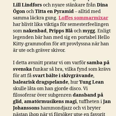
Lill Lindfors
och nyare stänkare från
Dina
Ögon
och
Titta en Pyramid
– alltid med
samma läckra gung.
Loffes sommarmixar
har blivit lika viktiga för semesterfeelingen
som
nakenbad
,
Pripps Blå
och
mygg
. Enligt
legenden bär han med sig en portabel Hello
Kitty-grammofon för att provlyssna när han
är ute och gräver skivor.
I detta avsnitt pratar vi om varför
samba på
svenska
funkar så bra, vilka fynd som krävs
för att få
svart bälte i skivgrävande
,
balearisk dragspelande
, hur
Yung Lean
skulle låta om han gjorde disco. Vi
filosoferar över subgenren
dansband på
glid
,
amatörmusikens magi
, tuffheten i
Jan
Johanssons
hammondjazz och vi bryter
nästan ihop när vi försöker utse en favorit