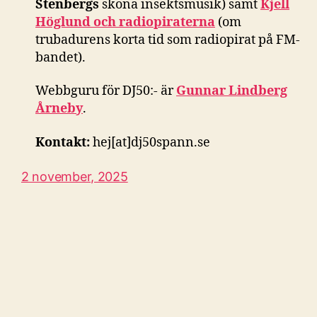
Stenbergs
sköna insektsmusik) samt
Kjell
Höglund och radiopiraterna
(om
trubadurens korta tid som radiopirat på FM-
bandet).
Webbguru för DJ50:- är
Gunnar Lindberg
Årneby
.
Kontakt:
hej[at]dj50spann.se
2 november, 2025