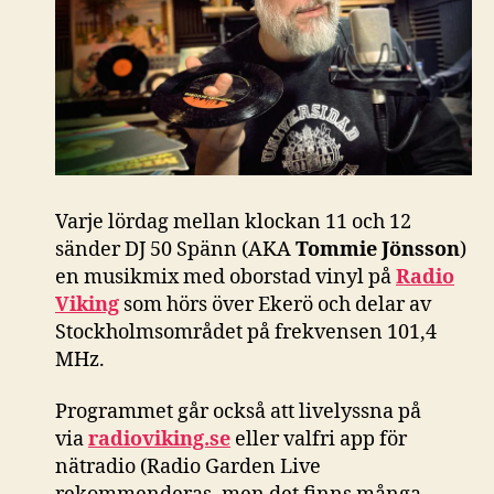
Varje lördag mellan klockan 11 och 12
sänder DJ 50 Spänn (AKA
Tommie Jönsson
)
en musikmix med oborstad vinyl på
Radio
Viking
som hörs över Ekerö och delar av
Stockholmsområdet på frekvensen 101,4
MHz.
Programmet går också att livelyssna på
via
radioviking.se
eller valfri app för
nätradio (Radio Garden Live