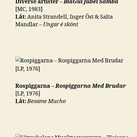
Diverse artister –
BlåGul Jubel Samba
[MC, 1983]
Låt:
Anita Strandell, Inger Öst & Salta
Mandlar –
Ungar é skönt
Rospiggarna –
Rospiggarna Med Brudar
[LP, 1976]
Låt:
Besame Mucho