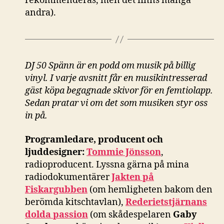
rekommenderas, men det finns många
andra).
DJ 50 Spänn är en podd om musik på billig
vinyl. I varje avsnitt får en musikintresserad
gäst köpa begagnade skivor för en femtiolapp.
Sedan pratar vi om det som musiken styr oss
in på.
Programledare, producent och
ljuddesigner:
Tommie Jönsson
,
radioproducent. Lyssna gärna på mina
radiodokumentärer
Jakten på
Fiskargubben
(om hemligheten bakom den
berömda kitschtavlan),
Rederietstjärnans
dolda passion
(om skådespelaren
Gaby