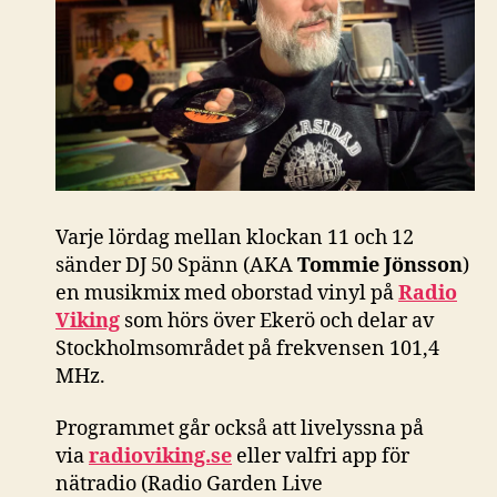
Varje lördag mellan klockan 11 och 12
sänder DJ 50 Spänn (AKA
Tommie Jönsson
)
en musikmix med oborstad vinyl på
Radio
Viking
som hörs över Ekerö och delar av
Stockholmsområdet på frekvensen 101,4
MHz.
Programmet går också att livelyssna på
via
radioviking.se
eller valfri app för
nätradio (Radio Garden Live