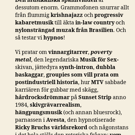
Den musikaliska spännvidden
är
dessutom enorm. Grammofonen snurrar allt
från flummig
krishnajazz
och
progressiv
kabaretmusik
till äkta
in-law country
och
nylonsträngad muzak från Brasilien
. Och
så testar vi
hypnos
!
Vi pratar om
vinnargitarrer
,
poverty
metal
, den legendariska
Musik för Sex-
skivan, jättedyra
synth-intron
,
dubbla
baskaggar
,
groupies som vill prata om
postindustriell historia
, hur
MTV
sabbade
karriären för gubbar med skägg,
hårdrocksdrömmar
på
Sunset Strip
anno
1984,
skivgrävarrealism
,
hängpungsmusik
(och annan bluesrock),
parnassen i
Avesta
, den hypnotiserade
Ricky Bruchs världsrekord
och någonstans