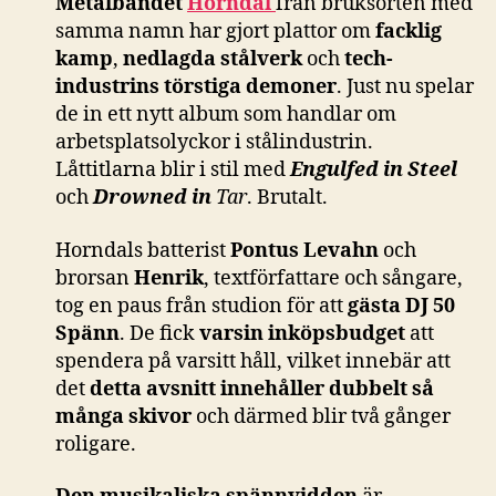
Metalbandet
Horndal
från bruksorten med
samma namn har gjort plattor om
facklig
kamp
,
nedlagda stålverk
och
tech-
industrins törstiga demoner
. Just nu spelar
de in ett nytt album som handlar om
arbetsplatsolyckor i stålindustrin.
Låttitlarna blir i stil med
Engulfed in Steel
och
Drowned in
Tar
. Brutalt.
Horndals batterist
Pontus Levahn
och
brorsan
Henrik
, textförfattare och sångare,
tog en paus från studion för att
gästa DJ 50
Spänn
. De fick
varsin inköpsbudget
att
spendera på varsitt håll, vilket innebär att
det
detta avsnitt innehåller dubbelt så
många skivor
och därmed blir två gånger
roligare.