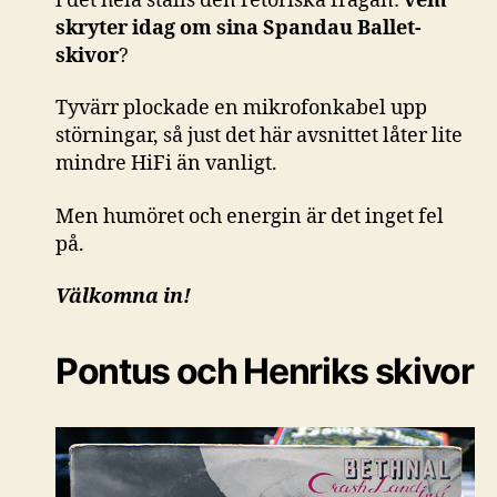
i det hela ställs den retoriska frågan:
vem
skryter idag om sina Spandau Ballet-
skivor
?
Tyvärr plockade en mikrofonkabel upp
störningar, så just det här avsnittet låter lite
mindre HiFi än vanligt.
Men humöret och energin är det inget fel
på.
Välkomna in!
Pontus och Henriks skivor