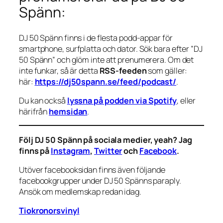
Spänn:
DJ 50 Spänn finns i de flesta podd-appar för
smartphone, surfplatta och dator. Sök bara efter ”DJ
50 Spänn” och glöm inte att prenumerera. Om det
inte funkar, så är detta
RSS-feeden
som gäller:
här:
https://dj50spann.se/feed/podcast/
.
Du kan också
lyssna på podden via Spotify
, eller
härifrån
hemsidan
.
Följ DJ 50 Spänn på sociala medier, yeah? Jag
finns på
Instagram
,
Twitter
och
Facebook
.
Utöver facebooksidan finns även följande
facebookgrupper under DJ 50 Spänns paraply.
Ansök om medlemskap redan idag.
Tiokronorsvinyl