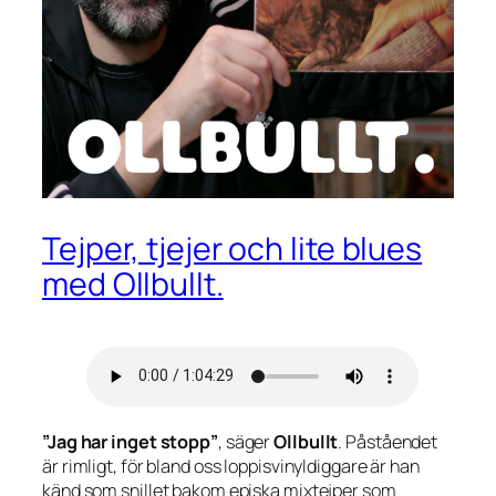
Tejper, tjejer och lite blues
med Ollbullt.
”Jag har inget stopp”
, säger
Ollbullt
. Påståendet
är rimligt, för bland oss loppisvinyldiggare är han
känd som snillet bakom episka mixtejper som