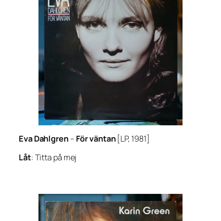
Eva Dahlgren
–
För väntan
[LP, 1981]
Låt
: Titta på mej