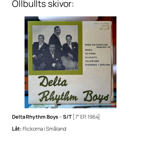
Ollbullts skivor:
Delta Rhythm Boys
–
S/T
[7” EP, 1964]
Låt:
Flickorna i Småland