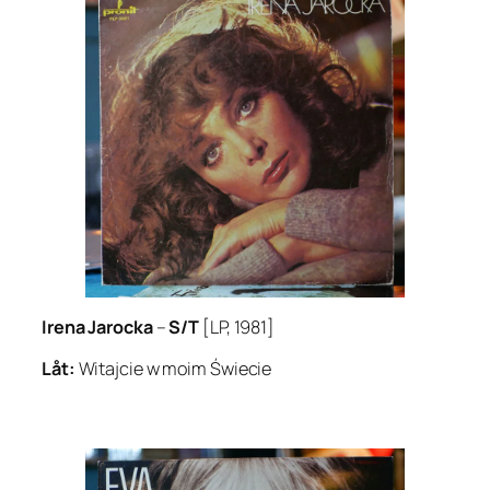
Irena Jarocka
–
S/T
[LP, 1981]
Låt:
Witajcie w moim Świecie