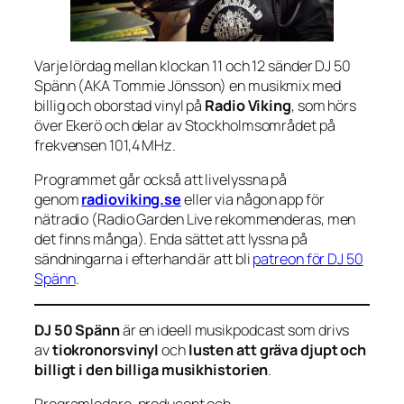
Varje lördag mellan klockan 11 och 12 sänder DJ 50
Spänn (AKA Tommie Jönsson) en musikmix med
billig och oborstad vinyl på
Radio Viking
, som hörs
över Ekerö och delar av Stockholmsområdet på
frekvensen 101,4 MHz.
Programmet går också att livelyssna på
genom
radioviking.se
eller via någon app för
nätradio (Radio Garden Live rekommenderas, men
det finns många). Enda sättet att lyssna på
sändningarna i efterhand är att bli
patreon för DJ 50
Spänn
.
DJ 50 Spänn
är en ideell musikpodcast som drivs
av
tiokronorsvinyl
och
lusten att gräva djupt och
billigt i den billiga musikhistorien
.