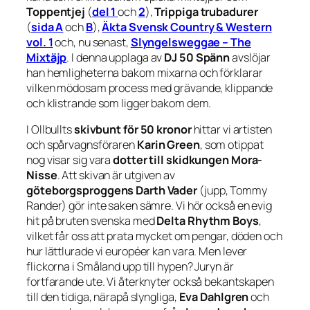
Toppentjej
(
del 1
och
2
),
Trippiga trubadurer
(
sida A
och
B
),
Äkta Svensk Country & Western
vol. 1
och, nu senast,
Slyngelsweggae – The
Mixtäjp
. I denna upplaga av
DJ 50 Spänn
avslöjar
han hemligheterna bakom mixarna och förklarar
vilken mödosam process med grävande, klippande
och klistrande som ligger bakom dem.
I Ollbullts
skivbunt för 50 kronor
hittar vi artisten
och spårvagnsföraren
Karin Green
, som otippat
nog visar sig vara
dotter till skidkungen Mora-
Nisse
. Att skivan är utgiven av
göteborgsproggens Darth Vader
(jupp, Tommy
Rander) gör inte saken sämre. Vi hör också en evig
hit på bruten svenska med
Delta Rhythm Boys
,
vilket får oss att prata mycket om pengar, döden och
hur lättlurade vi européer kan vara. Men lever
flickorna i Småland upp till hypen? Juryn är
fortfarande ute. Vi återknyter också bekantskapen
till den tidiga, närapå slyngliga,
Eva Dahlgren
och