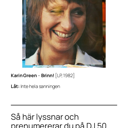
Karin Green
–
Brinn!
[LP, 1982]
Låt:
Inte hela sanningen
Så här lyssnar och
prenumererar du på DJ 50