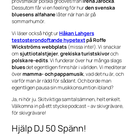
provsmakar polska grooves från
Irena Jarocka
.
Dessutom får vi en feeling för hur
den svenska
bluesens alfahane
låter när han är på
sommarhumör.
Vi läser också högt ur
Håkan Lahgers
testosterondoftande hypetext
på Roffe
Wickströms webbplats
(missa inte!). Vi snackar
om
sjuttiotalstjejer
,
grekiska turistskivor
och
polska re-edits
. Vi funderar över hur många slags
blues
det egentligen finns här i världen. Vi mediterar
över
mamma- och pappamusik
, vad det nu är, och
varför man är rädd för sådant. Och borde man
egentligen pausa sin musikkonsumtion ibland?
Ja, ni hör ju. Skitviktiga samtalsämnen, helt enkelt.
Välkomna in på ett stycke podcast –
av skivgrävare,
för skivgrävare
!
Hjälp DJ 50 Spänn!