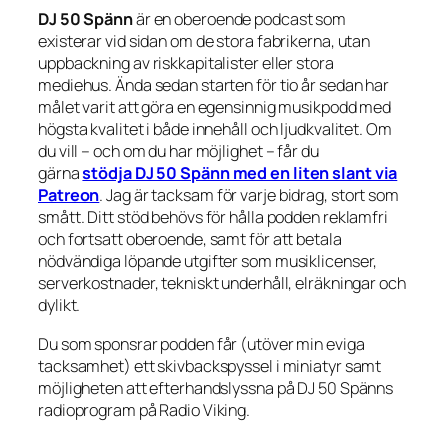
DJ 50 Spänn
är en oberoende podcast som
existerar vid sidan om de stora fabrikerna, utan
uppbackning av riskkapitalister eller stora
mediehus. Ända sedan starten för tio år sedan har
målet varit att göra en egensinnig musikpodd med
högsta kvalitet i både innehåll och ljudkvalitet. Om
du vill – och om du har möjlighet – får du
gärna
stödja DJ 50 Spänn med en liten slant via
Patreon
. Jag är tacksam för varje bidrag, stort som
smått. Ditt stöd behövs för hålla podden reklamfri
och fortsatt oberoende, samt för att betala
nödvändiga löpande utgifter som musiklicenser,
serverkostnader, tekniskt underhåll, elräkningar och
dylikt.
Du som sponsrar podden får (utöver min eviga
tacksamhet) ett skivbackspyssel i miniatyr samt
möjligheten att efterhandslyssna på DJ 50 Spänns
radioprogram på Radio Viking.