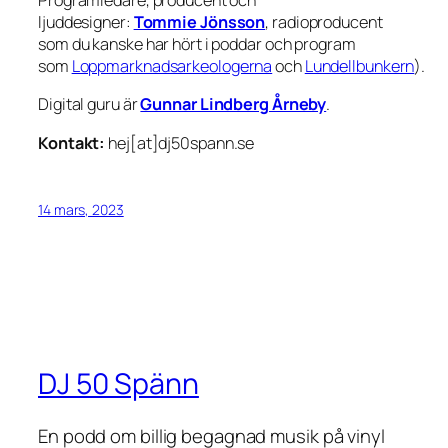
Programledare, producent och
ljuddesigner:
Tommie Jönsson
, radioproducent
som du kanske har hört i poddar och program
som
Loppmarknadsarkeologerna
och
Lundellbunkern
).
Digital guru är
Gunnar Lindberg Årneby
.
Kontakt:
hej[at]dj50spann.se
14 mars, 2023
DJ 50 Spänn
En podd om billig begagnad musik på vinyl