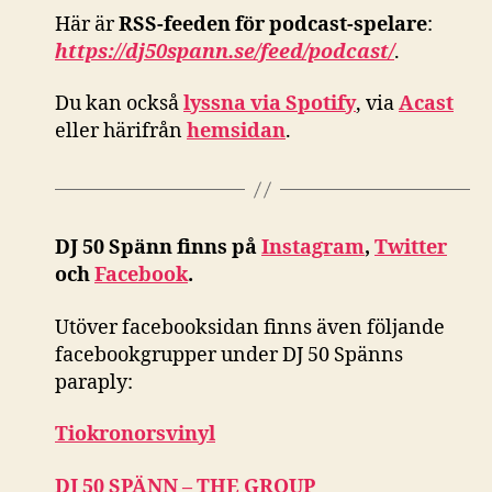
Här är
RSS-feeden för podcast-spelare
:
https://dj50spann.se/feed/podcast/
.
Du kan också
lyssna via Spotify
, via
Acast
eller härifrån
hemsidan
.
DJ 50 Spänn finns på
Instagram
,
Twitter
och
Facebook
.
Utöver facebooksidan finns även följande
facebookgrupper under DJ 50 Spänns
paraply:
Tiokronorsvinyl
DJ 50 SPÄNN – THE GROUP