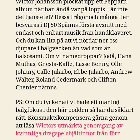
Wictor Johansson plockat upp ett Pepparn-
album när han ändå var på loppis – är inte
det tjänstefel? Dessa frågor och många fler
besvaras i DJ 50 Spänns första avsnitt med
endast och enbart musik från handklaveret.
Och du kan lita på att vi nördar ner oss
djupare i bälgvecken än vad som är
hälsosamt. Om vi namedroppar? Jodå, Hans
Muthas, Gnesta-Kalle, Lasse Benny, Olle
Johnny, Calle Jularbo, Ebbe Jularbo, Andrew
Walter, Roland Cedermark och Clifton
Chenier nämns.
PS: Om du tycker att vi hade ett manligt
bälgfokus i den här podden så har du såklart
rätt. Könsmaktskompensera gärna genom
att läsa
Wictors utmärkta genomgång av
kvinnliga dragspelshjältinnor från förr
.