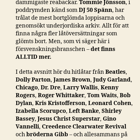
dammigaste reabackar.
Tommie Jönsson
, i
poddrymden känd som
DJ 50 Spänn
, har
trålat de mest bortglömda loppisarna och
genomsökt underjordiska arkiv. Allt för att
finna några fler låtöversättningar som
glömts bort. Men, som vi säger här i
försvenskningsbranschen –
det finns
ALLTID mer.
I detta avsnitt hör du hitlåtar från
Beatles
,
Dolly Parton
,
James Brown
,
Judy Garland
,
Chicago
,
Dr. Dre
,
Larry Wallis
,
Kenny
Rogers
,
Roger Whittaker
,
Tom Waits
,
Bob
Dylan
,
Kris Kristofferson
,
Leonard Cohen
,
Izabella Scorupco
,
Left Banke
,
Shirley
Bassey
,
Jesus Christ Superstar
,
Gino
Vannelli
,
Creedence Clearwater Revival
och
bröderna Gibb
– och allesammans på