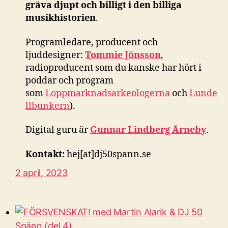
gräva djupt och billigt i den billiga
musikhistorien
.
Programledare, producent och
ljuddesigner:
Tommie Jönsson
,
radioproducent som du kanske har hört i
poddar och program
som
Loppmarknadsarkeologerna
och
Lunde
llbunkern
).
Digital guru är
Gunnar Lindberg Årneby
.
Kontakt:
hej[at]dj50spann.se
2 april, 2023