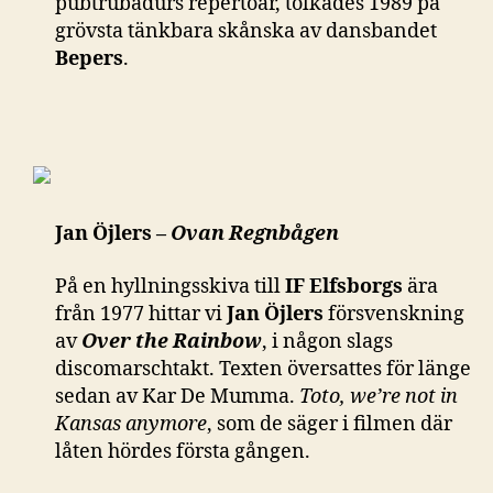
pubtrubadurs repertoar, tolkades 1989 på
grövsta tänkbara skånska av dansbandet
Bepers
.
Jan Öjlers –
Ovan Regnbågen
På en hyllningsskiva till
IF Elfsborgs
ära
från 1977 hittar vi
Jan Öjlers
försvenskning
av
Over the Rainbow
, i någon slags
discomarschtakt. Texten översattes för länge
sedan av Kar De Mumma.
Toto, we’re not in
Kansas anymore
, som de säger i filmen där
låten hördes första gången.