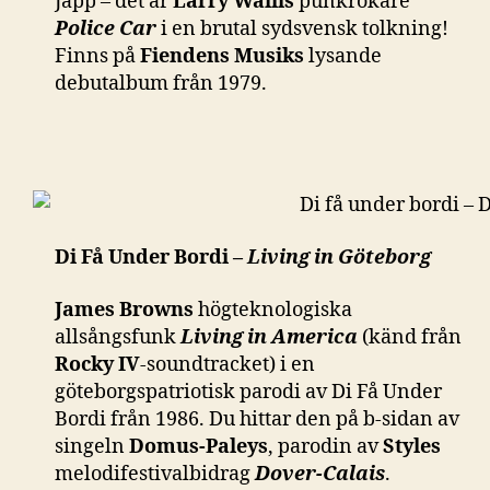
Japp – det är
Larry Wallis
punkrökare
Police Car
i en brutal sydsvensk tolkning!
Finns på
Fiendens Musiks
lysande
debutalbum från 1979.
Di Få Under Bordi –
Living in Göteborg
James Browns
högteknologiska
allsångsfunk
Living in America
(känd från
Rocky IV
-soundtracket) i en
göteborgspatriotisk parodi av Di Få Under
Bordi från 1986. Du hittar den på b-sidan av
singeln
Domus-Paleys
, parodin av
Styles
melodifestivalbidrag
Dover-Calais
.