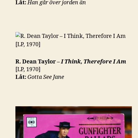
Låt:
Han går över jorden än
R. Dean Taylor –
I Think, Therefore I Am
[LP, 1970]
Låt:
Gotta See Jane