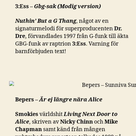
3:Ess –
Gbg-sak (Modig version)
Nuthin’ But a G Thang
, något av en
signaturmelodi för superproducenten
Dr.
Dre
, förvandlades 1997 från G-funk till äkta
GBG-funk av raptrion
3:Ess
. Varning för
barnförbjuden text!
Bepers –
Är ej längre nära Alice
Smokies
världshit
Living Next Door to
Alice
, skriven av
Nicky Chinn
och
Mike
Chapman
samt känd från mången