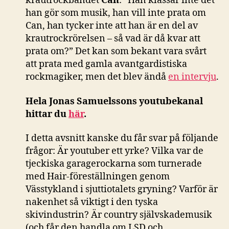
krautrockbandet
Can
: ”Han klassar inte det
han gör som musik, han vill inte prata om
Can, han tycker inte att han är en del av
krautrockrörelsen – så vad är då kvar att
prata om?” Det kan som bekant vara svårt
att prata med gamla avantgardistiska
rockmagiker, men det blev ändå
en intervju
.
Hela Jonas Samuelssons youtubekanal
hittar du
här
.
I detta avsnitt kanske du får svar på följande
frågor: Är youtuber ett yrke? Vilka var de
tjeckiska garagerockarna som turnerade
med Hair-föreställningen genom
Vässtykland i sjuttiotalets gryning? Varför är
nakenhet så viktigt i den tyska
skivindustrin? Är country självskademusik
(och får den handla om LSD och