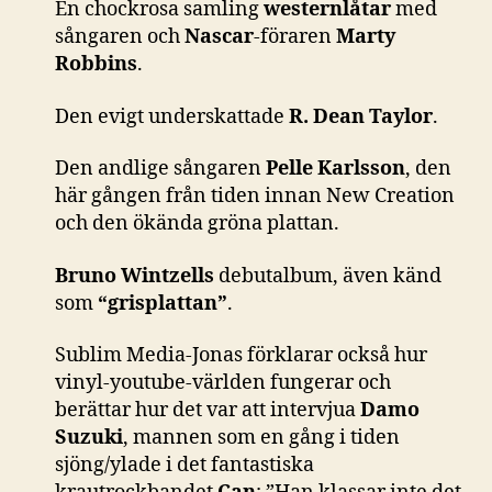
En chockrosa samling
westernlåtar
med
sångaren och
Nascar
-föraren
Marty
Robbins
.
Den evigt underskattade
R. Dean Taylor
.
Den andlige sångaren
Pelle Karlsson
, den
här gången från tiden innan New Creation
och den ökända gröna plattan.
Bruno Wintzells
debutalbum, även känd
som
“grisplattan”
.
Sublim Media-Jonas förklarar också hur
vinyl-youtube-världen fungerar och
berättar hur det var att intervjua
Damo
Suzuki
, mannen som en gång i tiden
sjöng/ylade i det fantastiska