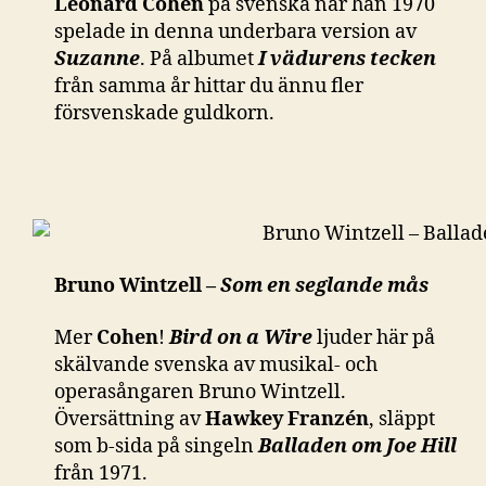
Leonard Cohen
på svenska när han 1970
spelade in denna underbara version av
Suzanne
. På albumet
I vädurens tecken
från samma år hittar du ännu fler
försvenskade guldkorn.
Bruno Wintzell –
Som en seglande mås
Mer
Cohen
!
Bird on a Wire
ljuder här på
skälvande svenska av musikal- och
operasångaren Bruno Wintzell.
Översättning av
Hawkey Franzén
, släppt
som b-sida på singeln
Balladen om Joe Hill
från 1971.