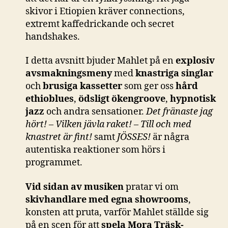
skivor i Etiopien kräver connections,
extremt kaffedrickande och secret
handshakes.
I detta avsnitt bjuder Mahlet på en
explosiv
avsmakningsmeny
med
knastriga singlar
och
brusiga kassetter
som ger oss
hård
ethioblues
,
ödsligt ökengroove
,
hypnotisk
jazz
och andra sensationer.
Det fränaste jag
hört!
–
Vilken jävla raket!
–
Till och med
knastret är fint!
samt
JÖSSES!
är några
autentiska reaktioner som hörs i
programmet.
Vid sidan av musiken
pratar vi om
skivhandlare med egna showrooms
,
konsten att pruta, varför Mahlet ställde sig
på en scen för att
spela Mora Träsk-