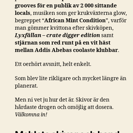
grooves för en publik av 2 000 sittande
locals
, musiken som ger krukväxterna glow,
begreppet “
African Mint Condition
”, varför
man gömmer kvittona efter skivköpen,
Lyxfällan – crate digger edition
samt
stjärnan som red runt på en vit häst
mellan Addis Abebas coolaste klubbar
.
Ett oerhört avsnitt, helt enkelt.
Som blev lite rikligare och mycket längre än
planerat.
Men ni vet ju hur det är. Skivor är den
hårdaste drogen och omöjlig att dosera.
Välkomna in!