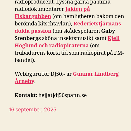
radioproducent. Lyssna gärna på mina
radiodokumentärer
Jakten på
Fiskargubben
(om hemligheten bakom den
berömda kitschtavlan),
Rederietstjärnans
dolda passion
(om skådespelaren
Gaby
Stenbergs
sköna insektsmusik) samt
Kjell
Höglund och radiopiraterna
(om
trubadurens korta tid som radiopirat på FM-
bandet).
Webbguru för DJ50:- är
Gunnar Lindberg
Årneby
.
Kontakt:
hej[at]dj50spann.se
16 september, 2025