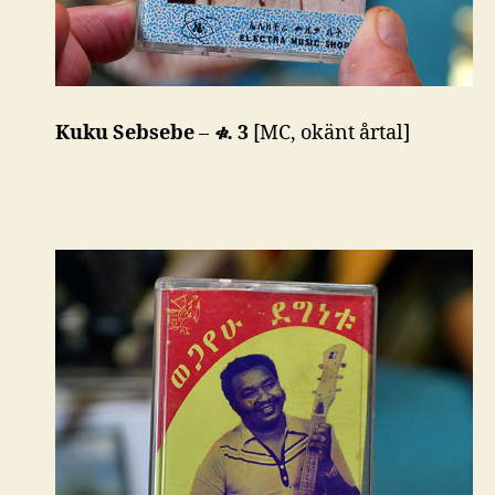
Kuku Sebsebe
–
ቁ.
3
[MC, okänt årtal]