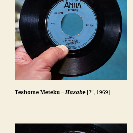
Teshome Meteku –
Hasab
e
[7″, 1969]