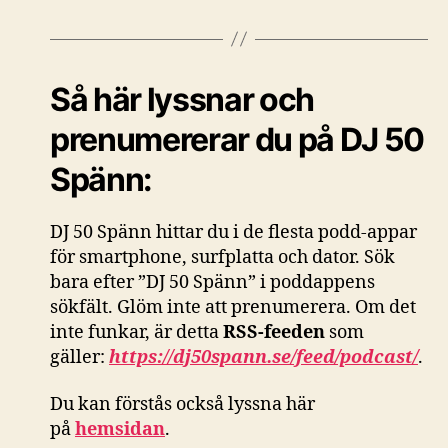
Så här lyssnar och
prenumererar du på DJ 50
Spänn:
DJ 50 Spänn hittar du i de flesta podd-appar
för smartphone, surfplatta och dator. Sök
bara efter ”DJ 50 Spänn” i poddappens
sökfält. Glöm inte att prenumerera. Om det
inte funkar, är detta
RSS-feeden
som
gäller:
https://dj50spann.se/feed/podcast/
.
Du kan förstås också
lyssna här
på
hemsidan
.