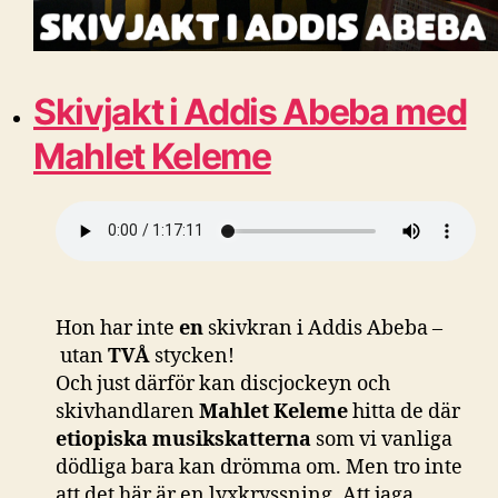
Skivjakt i Addis Abeba med
Mahlet Keleme
Hon har inte
en
skivkran i Addis Abeba –
utan
TVÅ
stycken!
Och just därför kan discjockeyn och
skivhandlaren
Mahlet Keleme
hitta de där
etiopiska musikskatterna
som vi vanliga
dödliga bara kan drömma om. Men tro inte
att det här är en lyxkryssning. Att jaga