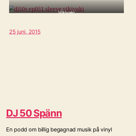
Fur [LP, 1988]
The Singer [LP, 1973]
Vikivaki
Cruising [LP, 1977]
25 juni, 2015
DJ 50 Spänn
En podd om billig begagnad musik på vinyl