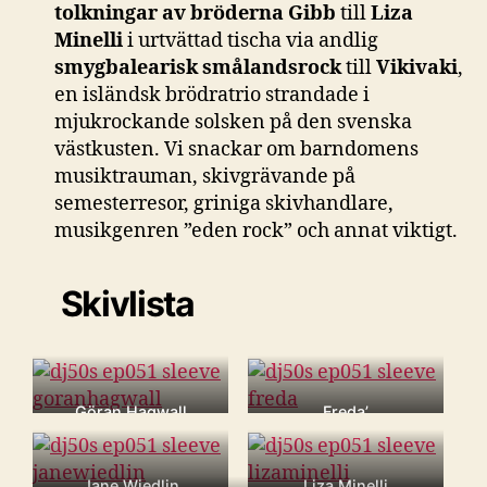
tolkningar av
bröderna Gibb
till
Liza
Minelli
i urtvättad tischa via andlig
smygbalearisk smålandsrock
till
Vikivaki
,
en isländsk brödratrio strandade i
mjukrockande solsken på den svenska
västkusten. Vi snackar om barndomens
musiktrauman, skivgrävande på
semesterresor, griniga skivhandlare,
musikgenren ”eden rock” och annat viktigt.
Skivlista
Göran Hagwall
Freda’
Sjunger Bee Gees
Tusen eldar [LP, 1988]
bästa [LP, 1978]
Jane Wiedlin
Liza Minelli