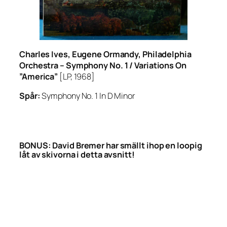
Charles Ives, Eugene Ormandy, Philadelphia
Orchestra –
Symphony No. 1 / Variations On
”America”
[LP, 1968]
Spår:
Symphony No. 1 In D Minor
BONUS: David Bremer har smällt ihop en loopig
låt av skivorna i detta avsnitt!