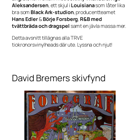
Aleksandersen
, ett skjul i
Louisiana
som låter lika
bra som
Black Ark-studion
, producentteamet
Hans Edler
&
Börje Forsberg
,
R&B med
tvättbräda och dragspel
samt en jävla massa mer.
Detta avsnitt tillägnas alla TRVE
tiokronorsvinylheads där ute. Lyssna och njut!
David Bremers skivfynd