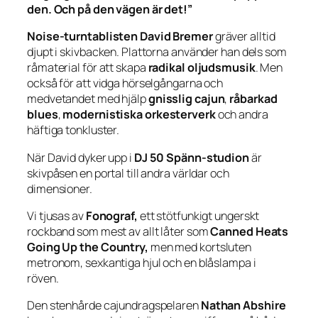
den. Och på den vägen är det!”
Noise-turntablisten David Bremer
gräver alltid
djupt i skivbacken. Plattorna använder han dels som
råmaterial för att skapa
radikal oljudsmusik
. Men
också för att vidga hörselgångarna och
medvetandet med hjälp
gnisslig cajun
,
råbarkad
blues
,
modernistiska orkesterverk
och andra
häftiga tonkluster.
När David dyker upp i
DJ 50 Spänn-studion
är
skivpåsen en portal till andra världar och
dimensioner.
Vi tjusas av
Fonograf,
ett stötfunkigt ungerskt
rockband som mest av allt låter som
Canned Heats
Going Up the Country,
men med kortsluten
metronom, sexkantiga hjul och en blåslampa i
röven.
Den stenhårde cajundragspelaren
Nathan Abshire