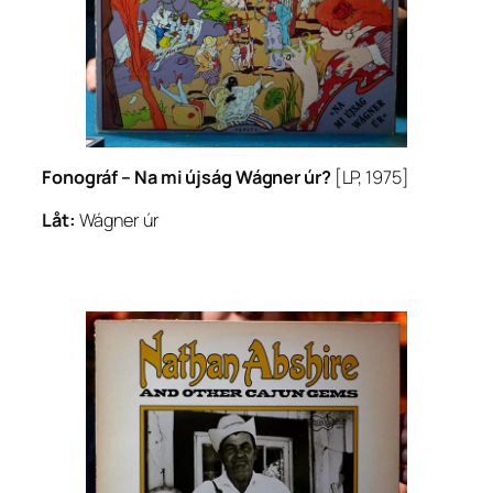
Fonográf –
Na mi újság Wágner úr?
[LP, 1975]
Låt:
Wágner úr