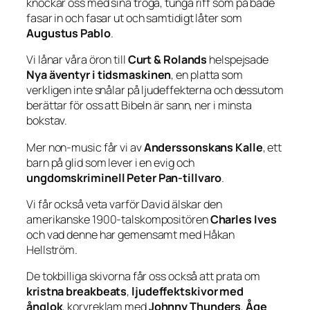
knockar oss med sina tröga, tunga riff som på både
fasar in och fasar ut och samtidigt låter som
Augustus Pablo
.
Vi lånar våra öron till
Curt & Rolands
helspejsade
Nya äventyr i tidsmaskinen
, en platta som
verkligen inte snålar på ljudeffekterna och dessutom
berättar för oss att Bibeln är sann, ner i minsta
bokstav.
Mer non-music får vi av
Anderssonskans Kalle
, ett
barn på glid som lever i en evig och
ungdomskriminell Peter Pan-tillvaro
.
Vi får också veta varför David älskar den
amerikanske 1900-talskompositören
Charles Ives
och vad denne har gemensamt med Håkan
Hellström.
De tokbilliga skivorna får oss också att prata om
kristna breakbeats
,
ljudeffektskivor med
ånglok
, korvreklam med
Johnny Thunders
,
Åge