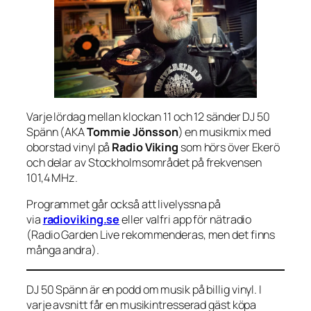
Varje lördag mellan klockan 11 och 12 sänder DJ 50
Spänn (AKA
Tommie Jönsson
) en musikmix med
oborstad vinyl på
Radio Viking
som hörs över Ekerö
och delar av Stockholmsområdet på frekvensen
101,4 MHz.
Programmet går också att livelyssna på
via
radioviking.se
eller valfri app för nätradio
(Radio Garden Live rekommenderas, men det finns
många andra).
DJ 50 Spänn är en podd om musik på billig vinyl. I
varje avsnitt får en musikintresserad gäst köpa