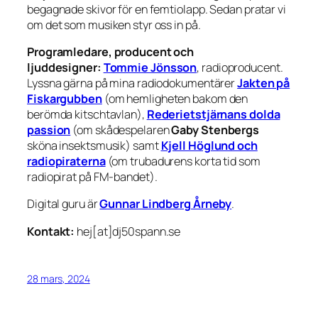
begagnade skivor för en femtiolapp. Sedan pratar vi
om det som musiken styr oss in på.
Programledare, producent och
ljuddesigner:
Tommie Jönsson
, radioproducent.
Lyssna gärna på mina radiodokumentärer
Jakten på
Fiskargubben
(om hemligheten bakom den
berömda kitschtavlan),
Rederietstjärnans dolda
passion
(om skådespelaren
Gaby Stenbergs
sköna insektsmusik) samt
Kjell Höglund och
radiopiraterna
(om trubadurens korta tid som
radiopirat på FM-bandet).
Digital guru är
Gunnar Lindberg Årneby
.
Kontakt:
hej[at]dj50spann.se
28 mars, 2024