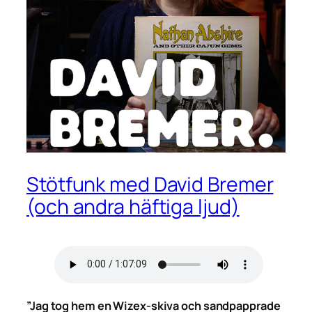
Stötfunk med David Bremer
(och andra häftiga ljud)
”Jag tog hem en Wizex-skiva och sandpapprade