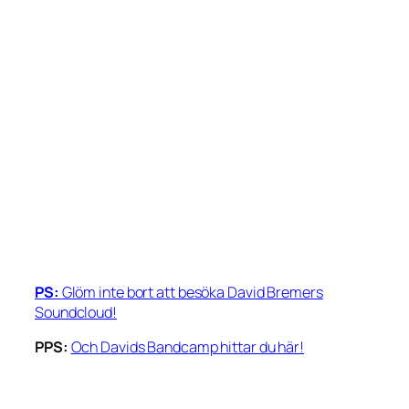
PS:
Glöm inte bort att besöka David Bremers
Soundcloud!
PPS:
Och Davids Bandcamp hittar du här!