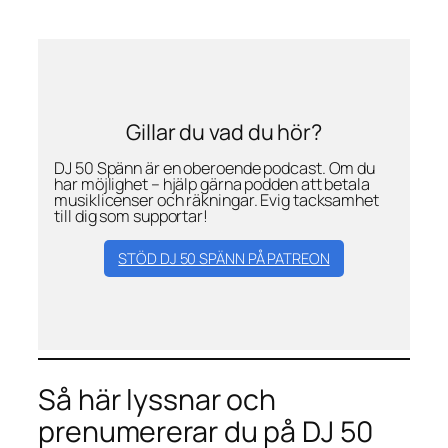
Gillar du vad du hör?
DJ 50 Spänn är en oberoende podcast. Om du
har möjlighet – hjälp gärna podden att betala
musiklicenser och räkningar. Evig tacksamhet
till dig som supportar!
STÖD DJ 50 SPÄNN PÅ PATREON
Så här lyssnar och
prenumererar du på DJ 50