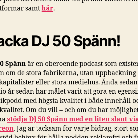
ttformar samt
här
.
acka DJ 50 Spänn!
50 Spänn
är en oberoende podcast som existe
an om de stora fabrikerna, utan uppbackning
kapitalister eller stora mediehus. Ända sedan
tio år sedan har målet varit att göra en egens
ikpodd med högsta kvalitet i både innehåll o
kvalitet. Om du vill – och om du har möjlighet
na
stödja DJ 50 Spänn med en liten slant vi
reon
. Jag är tacksam för varje bidrag, stort s
 stöd behövs för hålla podden reklamfri och f