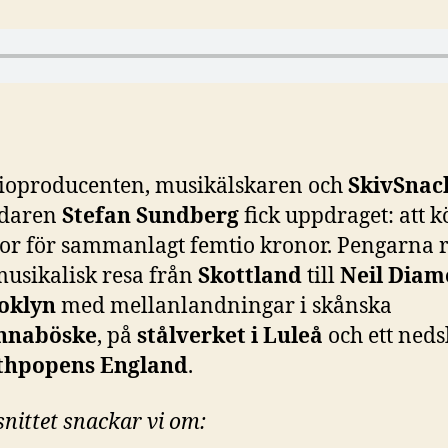
ioproducenten, musikälskaren och
SkivSnac
daren
Stefan Sundberg
fick uppdraget: att 
or för sammanlagt femtio kronor. Pengarna rä
musikalisk resa från
Skottland
till
Neil Diam
oklyn
med mellanlandningar i skånska
nnaböske
, på
stålverket i Luleå
och ett neds
thpopens England
.
snittet snackar vi om: