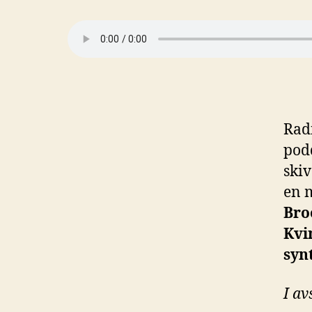
Rad
pod
skiv
en 
Bro
Kvi
syn
I av