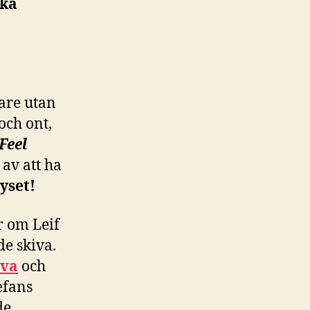
ska
are utan
och ont,
 Feel
av att ha
yset!
r om Leif
e skiva.
iva
och
tefans
de