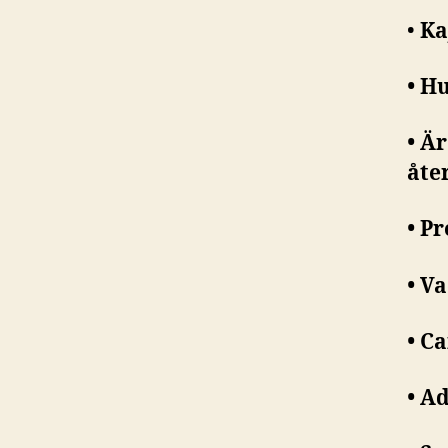
•
Ka
• H
• Ä
åte
• P
• V
• C
• A