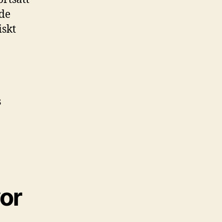
nde
iskt
s
or