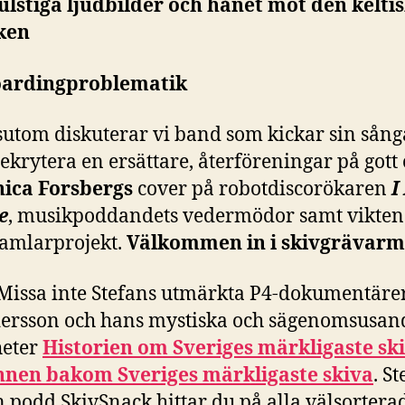
vulstiga ljudbilder och hånet mot den kelti
ken
oardingproblematik
sutom diskuterar vi band som kickar sin sång
rekrytera en ersättare, återföreningar på gott 
ica Forsbergs
cover på robotdiscorökaren
I
e
, musikpoddandets vedermödor samt vikten 
samlarprojekt.
Välkommen in i skivgrävarm
Missa inte Stefans utmärkta P4-dokumentäre
ersson och hans mystiska och sägenomsusand
heter
Historien om Sveriges märkligaste sk
nen bakom Sveriges märkligaste skiva
. S
 podd SkivSnack hittar du på alla välsortera