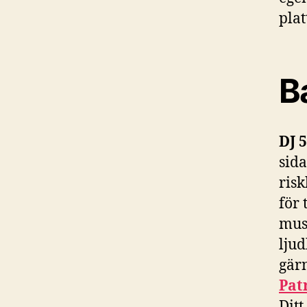
pla
B
DJ 
sid
risk
för 
mus
ljud
gär
Pat
Ditt