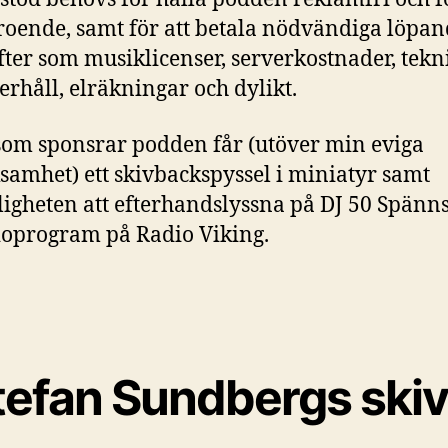
roende, samt för att betala nödvändiga löpa
fter som musiklicenser, serverkostnader, tekn
rhåll, elräkningar och dylikt.
som sponsrar podden får (utöver min eviga
samhet) ett skivbackspyssel i miniatyr samt
igheten att efterhandslyssna på DJ 50 Spänn
ioprogram på Radio Viking.
tefan Sundbergs skiv