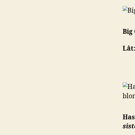
Big
Låt
Has
sis