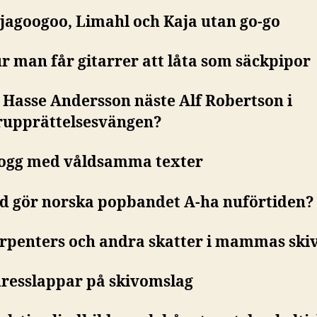
jagoogoo, Limahl och Kaja utan go-go
ur man får gitarrer att låta som säckpipor
r Hasse Andersson näste Alf Robertson i
rupprättelsesvängen?
rogg med våldsamma texter
ad gör norska popbandet A-ha nuförtiden?
arpenters och andra skatter i mammas ski
dresslappar på skivomslag