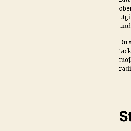
obe
utgi
unde
Du 
tack
möjl
rad
S