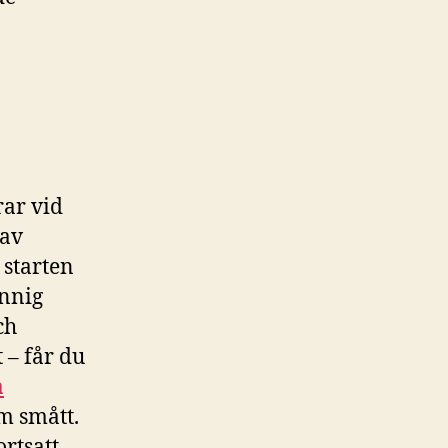
rar vid
 av
 starten
innig
ch
 – får du
a
om smått.
ortsatt