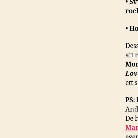
• S
roc
• H
Des
att 
Mon
Lov
ett 
PS:
And
De 
Man
egen