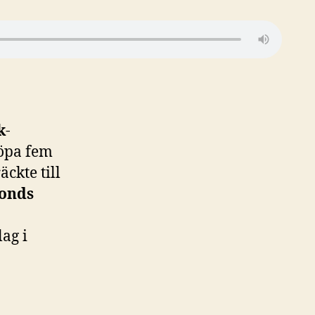
k
-
köpa fem
ckte till
onds
lag i