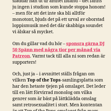
sladdar han ut ur ämnet ibland – det fanns
ju ingen i studion som kunde stoppa honom!
– men för att det inte ska bli alltför
monotont, bjuds det på ett urval av oborstad
loppismusik med det där skabbiga soundet
vi älskar så mycket.
Om du gillar vad du hör –
sponsra gärna DJ
50 Spänn med några tior per månad via
Patreon
. Varmt tack till alla ni som redan är
supporters!
Och, just ja – i avsnittet ställs frågan om
vilken
Top of the Tops
-samlingsplatta som
har den hetaste tjejen på omslaget. Det leder
till en lätt förvirrad monolog om vilka
genrer som är bäst på lättklädda omslag
samt retrosexualitet i stort. Men kontentan