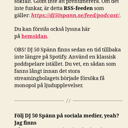
sökfält. Glöm inte att prenumerera. Om det
inte funkar, är detta
RSS-feeden
som
gäller:
https://dj50spann.se/feed/podcast/
.
Du kan förstås också
lyssna här
på
hemsidan
.
OBS! DJ 50 Spänn finns sedan en tid tillbaka
inte längre på Spotify. Använd en klassisk
poddspelare istället. Du vet, en sådan som
fanns långt innan det stora
streamingbolagets började försöka få
monopol på ljudupplevelser.
Följ DJ 50 Spänn på sociala medier, yeah?
Jag finns