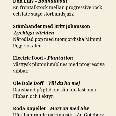
Don Ellis –
Roundabout
En frontalkrock mellan progressive rock
och late stage storbandsjazz
Stämbandet med Britt Johansson –
Lyckliga världen
Närodlad pop med utomjordiska Mimmi
Pigg-vokaler.
Electric Food –
Plantation
Västtysk plutoniumblues med progressiva
vibbar.
Ole Dole Doff –
Vill du ha mej
Dansband på glid om sånt du läst om i
Fibban och Lektyr.
Röda Kapellet –
Morron med Siw
Hårt hamrande partimusik från Göteborg