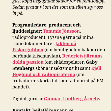
gäst köpa begagnade skivor för en femtiolapp.
Sedan pratar vi om det som musiken styr oss
in på.
Programledare, producent och
ljuddesigner:
Tommie Jönsson
,
radioproducent. Lyssna gärna på mina
radiodokumentärer
Jakten på
Fiskargubben
(om hemligheten bakom den
berömda kitschtavlan),
Rederietstjärnans
dolda passion
(om skådespelaren
Gaby
Stenbergs
sköna insektsmusik) samt
Kjell
Höglund och radiopiraterna
(om
trubadurens korta tid som radiopirat på FM-
bandet).
Digital guru är
Gunnar Lindberg Årneby
.
Kontakt:
hej[at]dj50spann.se