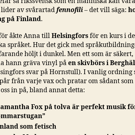
efär så rikssvensk som en människa kan var
 lider av svårartad
fennofili
– det vill säga:
h
ng på Finland
.
ör åkte Anna till
Helsingfors
för en kurs i de
ka språket. Hur det gick med språkutbildning
farande höljt i dunkel. Men ett som är säkert, 
a hann gräva vinyl på
en skivbörs i Berghäl
singfors svar på Hornstull). I vanlig ordning 
 spår från varje vax och pratar om sådant so
 oss in på, bland annat detta:
Samantha Fox på tolva är perfekt musik fö
ommarstugan”
inland som fetisch