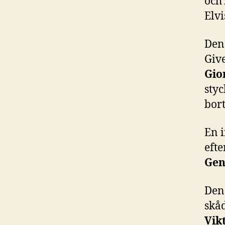
och
Elv
Den 
Give
Gio
styc
bort
En i
eft
Gen
Den 
skå
Vik