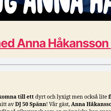
med Anna Håkansson [
komna till ett
dyrt och lyxigt men också lite
f
itt av
DJ 50 Spänn
! Vår gäst,
Anna Håkanss