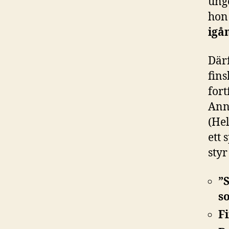
ung
hon
igå
Därf
fins
fort
Ann
(Hel
ett
styr
”
s
F