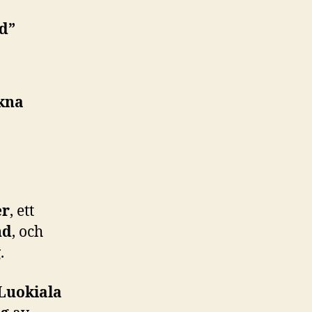
nd”
akna
er
, ett
nd
, och
.
Luokiala