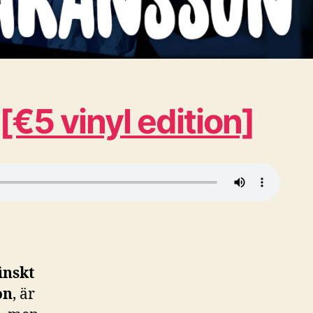
€5 vinyl edition]
inskt
on
, är