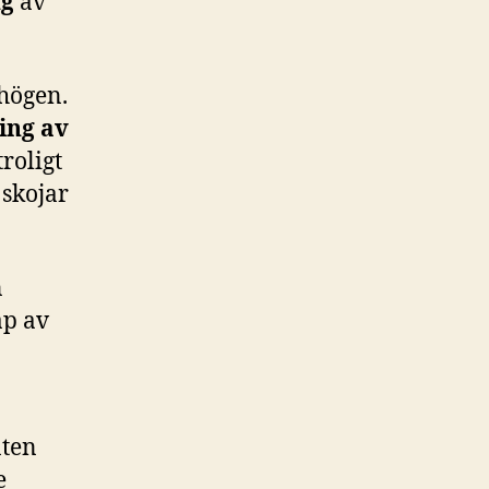
ng
av
högen.
ning av
troligt
 skojar
n
ap av
nten
e