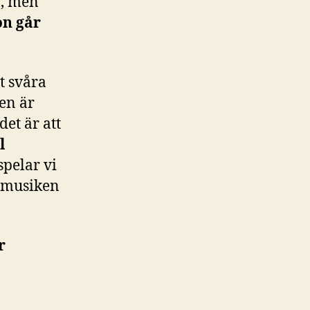
a, men
on går
t svåra
en är
det är att
l
spelar vi
m musiken
r