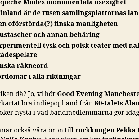
epeche Modes monumentala osexighet
Finland är de tusen samlingsplattornas la
en oförstörda(?) finska manligheten
ustascher och annan behåring
xperimentell tysk och polsk teater med n
kådespelare
inska räkneord
ördomar
i alla riktningar
ken då? Jo, vi hör
Good Evening Manchest
ckartat bra indiepopband från
80-talets Åla
söker nysta i vad bandmedlemmarna gör idag
ånar också våra öron till
rockkungen Pekka 