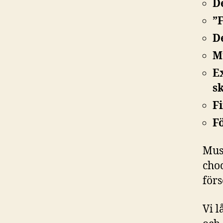
D
”
D
M
E
s
F
F
Musi
cho
för
Vi l