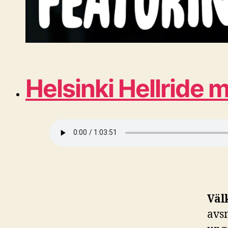
Helsinki Hellride 
Väl
avsn