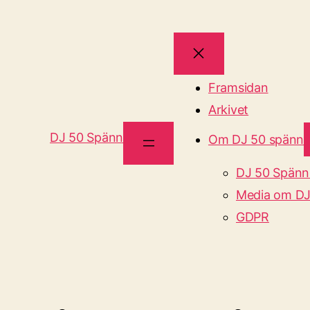
Framsidan
Arkivet
DJ 50 Spänn
Om DJ 50 spänn
DJ 50 Spänn
Media om DJ
GDPR