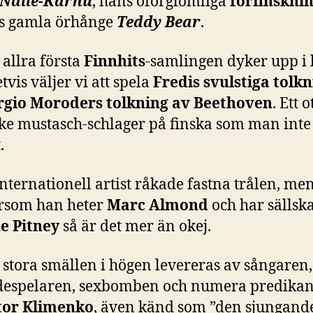
Nalle-Karhu
, hans oförglömliga
förfinskni
is gamla örhånge
Teddy Bear
.
allra första
Finnhits
-samlingen dyker upp i 
tvis väljer vi att spela
Fredis svulstiga tolk
rgio Moroders tolkning av Beethoven
. Ett o
ke mustasch-schlager på finska som man inte
.
nternationell artist råkade fastna trålen, me
ersom han heter
Marc Almond
och har sällsk
e Pitney
så är det mer än okej.
stora smällen i högen levereras av sångaren,
despelaren, sexbomben och numera predika
tor Klimenko
, även känd som ”den sjungand