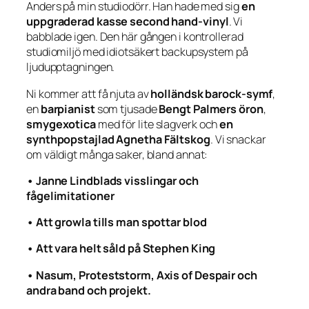
Anders på min studiodörr. Han hade med sig
en
uppgraderad kasse second hand-vinyl
. Vi
babblade igen. Den här gången i kontrollerad
studiomiljö med idiotsäkert backupsystem på
ljudupptagningen.
Ni kommer att få njuta av
holländsk barock-symf
,
en
barpianist
som tjusade
Bengt Palmers öron
,
smygexotica
med för lite slagverk och
en
synthpopstajlad Agnetha Fältskog
. Vi snackar
om väldigt många saker, bland annat:
• Janne Lindblads visslingar och
fågelimitationer
• Att growla tills man spottar blod
• Att vara helt såld på Stephen King
• Nasum, Proteststorm, Axis of Despair och
andra band och projekt.