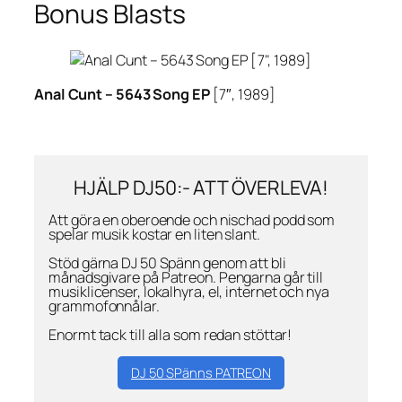
Bonus Blasts
Anal Cunt –
5643 Song EP
[7″, 1989]
HJÄLP DJ50:- ATT ÖVERLEVA!
Att göra en oberoende och nischad podd som
spelar musik kostar en liten slant.
Stöd gärna DJ 50 Spänn genom att bli
månadsgivare på Patreon. Pengarna går till
musiklicenser, lokalhyra, el, internet och nya
grammofonnålar.
Enormt tack till alla som redan stöttar!
DJ 50 SPänns PATREON