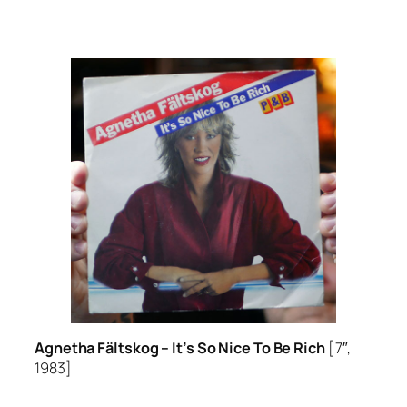
Agnetha Fältskog –
It’s So Nice To Be Rich
[7″,
1983]