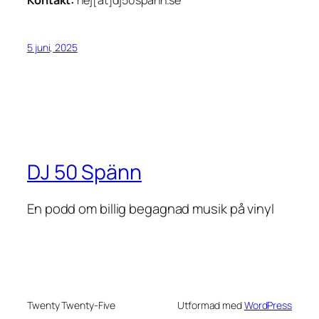
Kontakt:
hej[at]dj50spann.se
5 juni, 2025
DJ 50 Spänn
En podd om billig begagnad musik på vinyl
Twenty Twenty-Five
Utformad med
WordPress