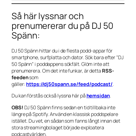
Så här lyssnar och
prenumererar du på DJ 50
Spänn:
DJ 50 Spänn hittar du i de flesta podd-appar för
smartphone, surfplatta och dator. Sök bara efter ”DJ
50 Spänn” i poddappens sökfält. Glöm inte att
prenumerera. Om det inte funkar, är detta
RSS-
feeden
som
gäller:
https://dj50spann.se/feed/podcast/
.
Du kan förstås också
lyssna här på
hemsidan
.
OBS!
DJ 50 Spänn finns sedan en tid tillbaka inte
längre på Spotify. Använd en klassisk poddspelare
istället. Du vet, en sådan som fanns långt innan det
stora streamingbolaget började exploatera
podcastvärlden.