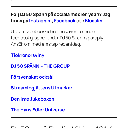
Följ DJ 50 Spänn på sociala medier, yeah? Jag
finns på
Instagram
,
Facebook
och
Bluesky
.
Utöver facebooksidan finns även följande
facebookgrupper under DJ 50 Spänns paraply.
Ansök om medlemskap redan idag.
Tiokronorsvinyl
DJ 50 SPÄNN – THE GROUP
Försvenskat också!
Streamingjättens Utmarker
Den Inre Jukeboxen
The Hans Edler Universe