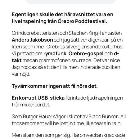
Egentligen skulle det här avsnittet vara en
liveinspelning från Örebro Poddfestival.
Grindcorebatteristen och Stephen King-fantasten
Anders Jakobson
och jag satt verkligen där, på en
liten scen inne i Örebros silverglänsande kulturhus.
Vi pratade om
rymdfunk
,
Örebro-gospel
och
d-
takt
medan grammofonen snurrade. Det var nice.
Jag hoppas så att den lilla men initierade publiken
var nöjd.
Tyvärr kommer ingen att få höra det.
En korrupt USB-sticka
förintade ljudinspelningen
från mixerbordet.
Som Rutger Hauer säger i slutet av Blade Runner:
All
those moment will be lost in time, like tears in rain
.
Men skam den som ger sig. Häromveckan knackade