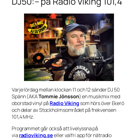
DJ50:– på Radio Viking 101,4
Varje lördag mellan klockan 11 och 12 sänder DJ 50
Spänn (AKA
Tommie Jönsson
) en musikmix med
oborstad vinyl på
Radio Viking
som hörs över Ekerö
och delar av Stockholmsområdet på frekvensen
101,4 MHz.
Programmet går också att livelyssna på
via
radioviking.se
eller valfri app för nätradio