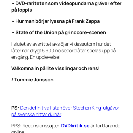
• DVD-rariteten som videopundarna gräver efter
på loppis
• Hur man börjar lyssna på Frank Zappa
• State of the Union på grindcore-scenen
I slutet av avsnittet avslöjar vi dessutom hur det
låter när drygt 5 600 noisecorelåtar spelas upp på
en gång. En upplevelse!
Välkomna in på lite visslingar och rens!
/ Tommie Jönsson
PS:
Den definitiva listan över Stephen King-utgåvor
på svenska hittar du här
.
PPS: Recensionssajten
DVDkritik.se
är fortfarande
online.