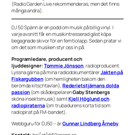
(Radio Garden Live rekommenderas, men det finns
många andra).
DJ 50 Spänn är en podd om musik på billig vinyl. I
varje avsnitt får en musikintresserad gäst köpa
begagnade skivor för en femtiolapp. Sedan pratar vi
om det som musiken styr oss in på.
Programledare, producent och
ljuddesigner:
Tommie Jönsson
, radioproducent.
Lyssna gärna på mina radiodokumentärer
Jakten på
Fiskargubben
(om hemligheten bakom den
berömda kitschtavlan),
Rederietstjärnans dolda
passion
(om skådespelaren
Gaby Stenbergs
sköna insektsmusik) samt
Kjell Höglund och
radiopiraterna
(om trubadurens korta tid som
radiopirat på FM-bandet).
Webbguru för DJ50:- är
Gunnar Lindberg Årneby
.