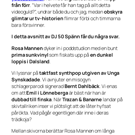
från förr
. “Var i helvete får han tag på allt detta
videoguld?”, undrar både du och jag, medan
obskyra
glimtar ur tv-historien
flimrar förbi och timmarna
bara försvinner.
I detta avsnitt av DJ 50 Spänn får du några svar.
Rosa Mannen
dyker in i poddstudion med en bunt
prima sunkvinyl
som fiskats upp på
en dunkel
loppis i Dalsland
.
Vi lyssnar på
taktfast synthpop utgiven av Unga
Synskadade
. Vi avnjuter en misogyn
schlagerparodi signerad
Bernt Dahlbäck
. Vi enas
om att
Emil i Lönneberga
är bäst när han är
dubbad till finska
. När
Trazan & Banarne
landar på
skivtallriken inser vi plötsligt att de låter hyfsat
pårökta. Vad pågår egentligen där inne i deras
trädkoja?
Mellan skivorna berättar Rosa Mannen om långa