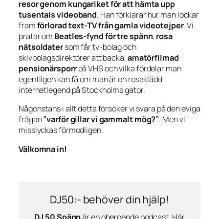
resor genom kungariket för att hämta upp
tusentals videoband
. Han förklarar hur man lockar
fram
förlorad text-TV från gamla videotejper
. Vi
pratar om
Beatles-fynd för tre spänn
,
rosa
nätsoldater
som får tv-bolag och
skivbolagsdirektörer att backa,
amatörfilmad
pensionärsporr
på VHS och vilka fördelar man
egentligen kan få om man är en rosaklädd
internetlegend på Stockholms gator.
Någonstans i allt detta försöker vi svara på den eviga
frågan
”varför gillar vi gammalt mög?”
. Men vi
misslyckas förmodligen.
Välkomna in!
DJ50:- behöver din hjälp!
DJ 50 Spänn
är en oberoende podcast. Här