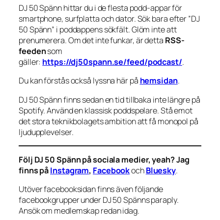
DJ 50 Spänn hittar du i de flesta podd-appar för
smartphone, surfplatta och dator. Sök bara efter ”DJ
50 Spänn” i poddappens sökfält. Glöm inte att
prenumerera. Om det inte funkar, är detta
RSS-
feeden
som
gäller:
https://dj50spann.se/feed/podcast/
.
Du kan förstås också
lyssna här på
hemsidan
.
DJ 50 Spänn finns sedan en tid tillbaka inte längre på
Spotify. Använd en klassisk poddspelare. Stå emot
det stora teknikbolagets ambition att få monopol på
ljudupplevelser.
Följ DJ 50 Spänn på sociala medier, yeah? Jag
finns på
Instagram
,
Facebook
och
Bluesky
.
Utöver facebooksidan finns även följande
facebookgrupper under DJ 50 Spänns paraply.
Ansök om medlemskap redan idag.