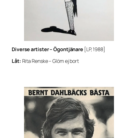
Diverse artister –
Ögontjänare
[LP, 1988]
Låt:
Rita Renske –
Glöm ej bort