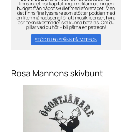
finns inget riskkapital, ingen reklam och ingen
budget från något svullet medieföretaget. Men
det finns fina lyssnare som stöttar podden med
en liten månadspeng för att musiklicenser, hyra
och teknikkostnader ska kunna betalas. Om du
gillar vad du hör – bli gärna en patreon!
STÖD DJ 50 SPÄNN PÅ PATREON
Rosa Mannens skivbunt