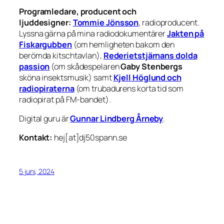
Programledare, producent och
ljuddesigner:
Tommie Jönsson
, radioproducent.
Lyssna gärna på mina radiodokumentärer
Jakten på
Fiskargubben
(om hemligheten bakom den
berömda kitschtavlan),
Rederietstjärnans dolda
passion
(om skådespelaren
Gaby Stenbergs
sköna insektsmusik) samt
Kjell Höglund och
radiopiraterna
(om trubadurens korta tid som
radiopirat på FM-bandet).
Digital guru är
Gunnar Lindberg Årneby
.
Kontakt:
hej[at]dj50spann.se
5 juni, 2024