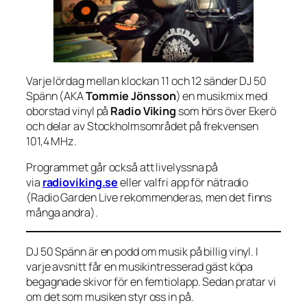
Varje lördag mellan klockan 11 och 12 sänder DJ 50
Spänn (AKA
Tommie Jönsson
) en musikmix med
oborstad vinyl på
Radio Viking
som hörs över Ekerö
och delar av Stockholmsområdet på frekvensen
101,4 MHz.
Programmet går också att livelyssna på
via
radioviking.se
eller valfri app för nätradio
(Radio Garden Live rekommenderas, men det finns
många andra).
DJ 50 Spänn är en podd om musik på billig vinyl. I
varje avsnitt får en musikintresserad gäst köpa
begagnade skivor för en femtiolapp. Sedan pratar vi
om det som musiken styr oss in på.