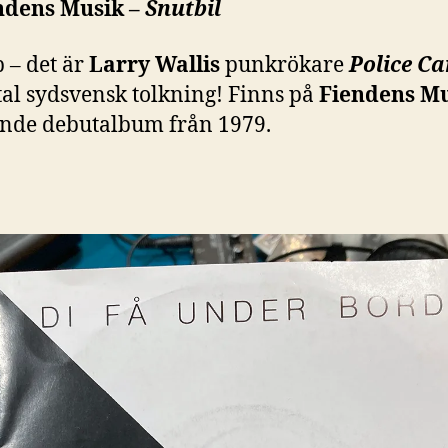
ndens Musik –
Snutbil
 – det är
Larry Wallis
punkrökare
Police Ca
tal sydsvensk tolkning! Finns på
Fiendens Mu
ande debutalbum från 1979.