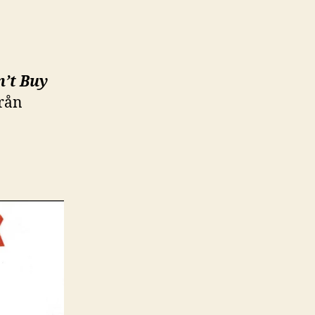
’t Buy
Från