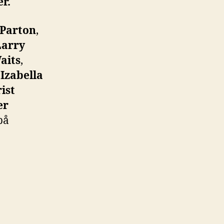
r.
 Parton
,
Larry
aits
,
,
Izabella
ist
er
på