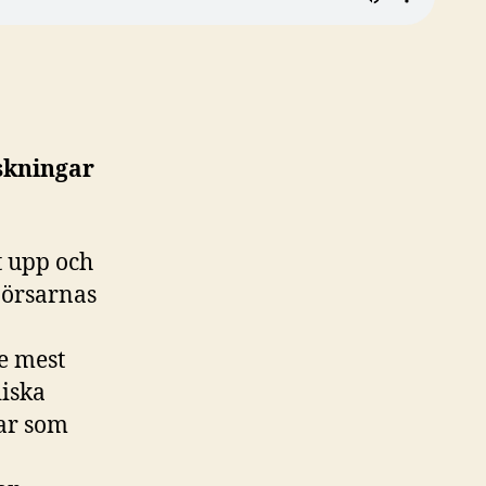
skningar
 upp och
börsarnas
de mest
iska
gar som