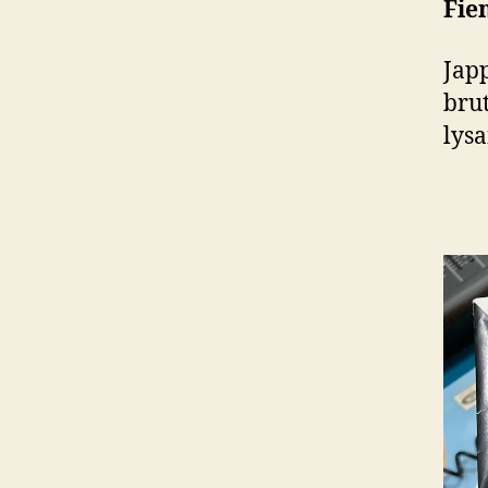
Fie
Japp
bru
lys