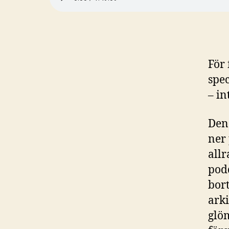
För 
spec
– in
Den
ner 
all
pod
bor
arki
glöm