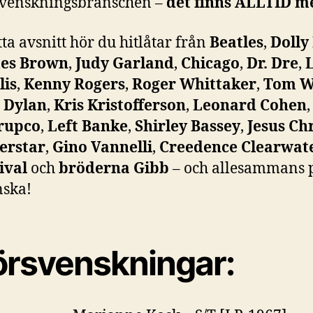
svenskningsbranschen –
det finns ALLTID me
tta avsnitt hör du hitlåtar från
Beatles
,
Dolly
es Brown
,
Judy Garland
,
Chicago
,
Dr. Dre
,
lis
,
Kenny Rogers
,
Roger Whittaker
,
Tom W
 Dylan
,
Kris Kristofferson
,
Leonard Cohen
rupco
,
Left Banke
,
Shirley Bassey
,
Jesus Chr
erstar
,
Gino Vannelli
,
Creedence Clearwat
ival
och
bröderna Gibb
– och allesammans 
nska!
örsvenskningar: