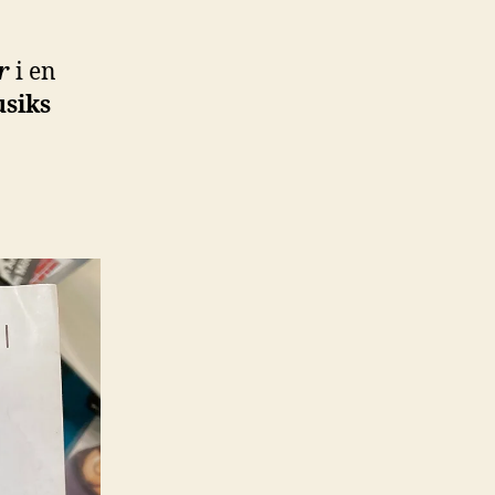
r
i en
siks