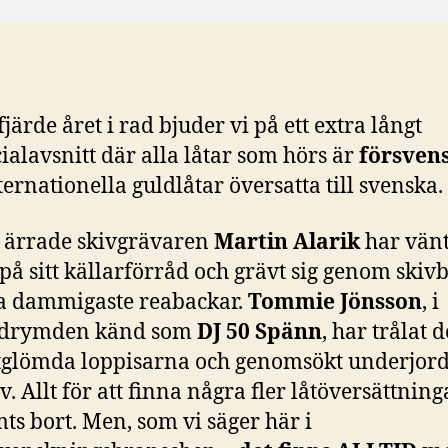
fjärde året i rad bjuder vi på ett extra långt
ialavsnitt där alla låtar som hörs är
försven
ternationella guldlåtar översatta till svenska.
 ärrade skivgrävaren
Martin Alarik
har vänt
på sitt källarförråd och grävt sig genom skiv
ra dammigaste reabackar.
Tommie Jönsson
, i
drymden känd som
DJ 50 Spänn
, har trålat 
tglömda loppisarna och genomsökt underjord
v. Allt för att finna några fler låtöversättnin
ts bort. Men, som vi säger här i