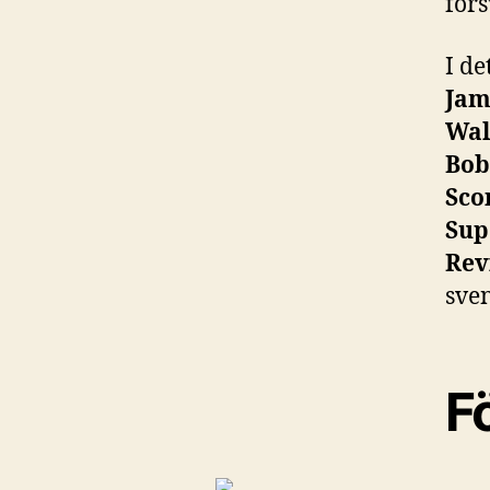
för
I de
Jam
Wal
Bob
Sco
Sup
Rev
sve
F