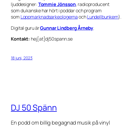
ljuddesigner:
Tommie Jönsson
, radioproducent
som du kanske har hört i poddar och program
som
Loppmarknadsarkeologerna
och
Lundellbunkern
).
Digital guru är
Gunnar Lindberg Årneby
.
Kontakt:
hej[at]dj50spann.se
18 juni, 2023
DJ 50 Spänn
En podd om billig begagnad musik på vinyl