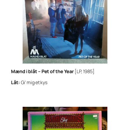
Mænd i blåt –
Pet of the Year
[LP, 1985]
Låt:
Gi’ mig et kys