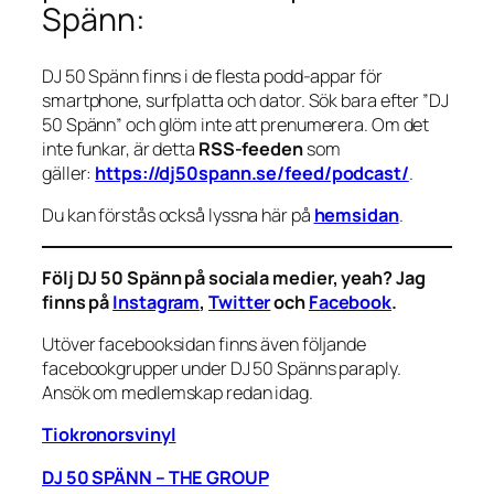
Spänn:
DJ 50 Spänn finns i de flesta podd-appar för
smartphone, surfplatta och dator. Sök bara efter ”DJ
50 Spänn” och glöm inte att prenumerera. Om det
inte funkar, är detta
RSS-feeden
som
gäller:
https://dj50spann.se/feed/podcast/
.
Du kan förstås också
lyssna här på
hemsidan
.
Följ DJ 50 Spänn på sociala medier, yeah? Jag
finns på
Instagram
,
Twitter
och
Facebook
.
Utöver facebooksidan finns även följande
facebookgrupper under DJ 50 Spänns paraply.
Ansök om medlemskap redan idag.
Tiokronorsvinyl
DJ 50 SPÄNN – THE GROUP