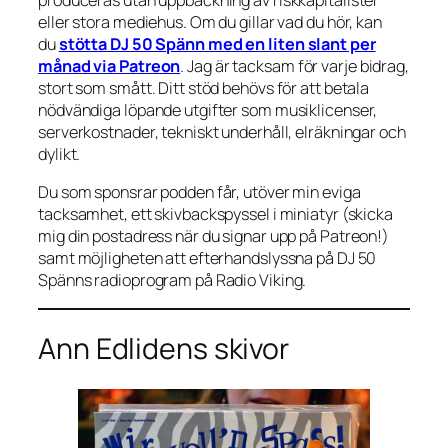
produceras utan uppbackning av riskkapitalister
eller stora mediehus. Om du gillar vad du hör, kan
du
stötta DJ 50 Spänn med en liten slant per
månad via Patreon
. Jag är tacksam för varje bidrag,
stort som smått. Ditt stöd behövs för att betala
nödvändiga löpande utgifter som musiklicenser,
serverkostnader, tekniskt underhåll, elräkningar och
dylikt.
Du som sponsrar podden får, utöver min eviga
tacksamhet, ett skivbackspyssel i miniatyr (skicka
mig din postadress när du signar upp på Patreon!)
samt möjligheten att efterhandslyssna på DJ 50
Spänns radioprogram på Radio Viking.
Ann Edlidens skivor