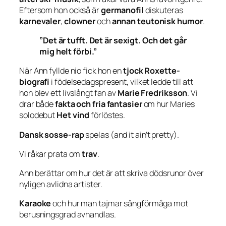
Eftersom hon också är
germanofil
diskuteras
karnevaler
,
clowner
och
annan teutonisk humor
.
”Det är tufft. Det är sexigt. Och det går
mig helt förbi.”
När Ann fyllde nio fick hon en
tjock Roxette-
biografi
i födelsedagspresent, vilket ledde till att
hon blev ett livslångt fan av
Marie Fredriksson
. Vi
drar både
fakta och fria fantasier
om hur Maries
solodebut
Het vind
förlöstes.
Dansk sosse-rap
spelas (and it ain’t pretty).
Vi råkar prata om
trav
.
Ann berättar om hur det är att skriva dödsrunor över
nyligen avlidna artister.
Karaoke
och hur man tajmar sångförmåga mot
berusningsgrad avhandlas.