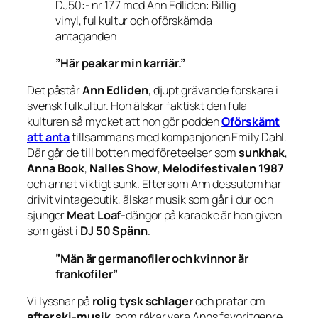
DJ50:- nr 177 med Ann Edliden: Billig
vinyl, ful kultur och oförskämda
antaganden
”Här peakar min karriär.”
Det påstår
Ann Edliden
, djupt grävande forskare i
svensk fulkultur. Hon älskar faktiskt den fula
kulturen så mycket att hon gör podden
Oförskämt
att anta
tillsammans med kompanjonen Emily Dahl.
Där går de till botten med företeelser som
sunkhak
,
Anna Book
,
Nalles Show
,
Melodifestivalen 1987
och annat viktigt sunk. Eftersom Ann dessutom har
drivit vintagebutik, älskar musik som går i dur och
sjunger
Meat Loaf
-dängor på karaoke är hon given
som gäst i
DJ 50 Spänn
.
”Män är germanofiler och kvinnor är
frankofiler”
Vi lyssnar på
rolig tysk schlager
och pratar om
after ski-musik
, som råkar vara Anns favoritgenre.