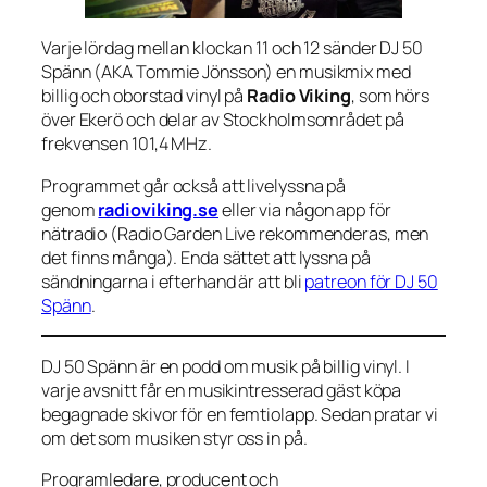
Varje lördag mellan klockan 11 och 12 sänder DJ 50
Spänn (AKA Tommie Jönsson) en musikmix med
billig och oborstad vinyl på
Radio Viking
, som hörs
över Ekerö och delar av Stockholmsområdet på
frekvensen 101,4 MHz.
Programmet går också att livelyssna på
genom
radioviking.se
eller via någon app för
nätradio (Radio Garden Live rekommenderas, men
det finns många). Enda sättet att lyssna på
sändningarna i efterhand är att bli
patreon för DJ 50
Spänn
.
DJ 50 Spänn är en podd om musik på billig vinyl. I
varje avsnitt får en musikintresserad gäst köpa
begagnade skivor för en femtiolapp. Sedan pratar vi
om det som musiken styr oss in på.
Programledare, producent och