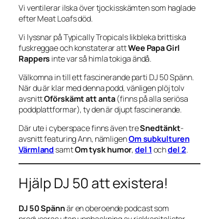
Vi ventilerar ilska över tjockisskämten som haglade
efter Meat Loafs död.
Vi lyssnar på Typically Tropicals likbleka brittiska
fuskreggae och konstaterar att
Wee Papa Girl
Rappers
inte var så himla tokiga ändå.
Välkomna in till ett fascinerande parti DJ 50 Spänn.
När du är klar med denna podd, vänligen plöj tolv
avsnitt
Oförskämt att anta
(finns på alla seriösa
poddplattformar), ty den är djupt fascinerande.
Där ute i cyberspace finns även tre
Snedtänkt
-
avsnitt featuring Ann, nämligen
Om subkulturen
Värmland
samt
Om tysk humor
,
del 1
och
del 2
.
Hjälp DJ 50 att existera!
DJ 50 Spänn
är en oberoende podcast som