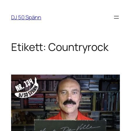
Hoppa
till
DJ 50 Spänn
innehåll
Etikett:
Countryrock