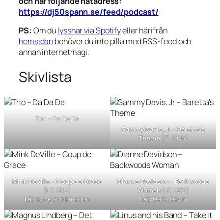
och har följande nätadress:
https://dj50spann.se/feed/podcast/
PS:
Om du
lyssnar via Spotify
eller härifrån
hemsidan
behöver du inte pilla med RSS-feed och
annan internetmagi.
Skivlista
Trio – Da Da Da
Sammy Davis, Jr –
Baretta’s
Theme
[7″, 1976]
Mink DeVille –
Coup de Grace
Dianne Davidson –
Backwoods
[LP, 1981]
Woman
[LP, 1972]
Låt:
Love and Emotion
Låt:
Delta Dawn