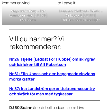
Magnus Lindberg –
Det
Linus and his Band –
Take it …
kommer en vind
[LP, 1989]
Or Leave it
[LP, 1978]
Låt:
Chans
Låt:
Here Comes the Night
Vill du har mer? Vi
rekommenderar:
Nr 26: Hjelle [Bäddat För Trubbel] om skivgräv
och kärleken till Alf Robertson
Nr 61: Elin Unnes och den begagnade vinylens
mörka krafter
Nr 87: Ina Lundström ger er tiokronorscountry
och skräck för män med tygkassar
DJ 50 Spänn
är en ideell podcast som drivs