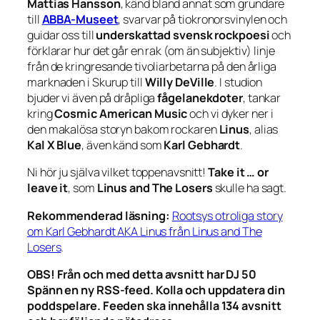
Mattias Hansson
, känd bland annat som grundare
till
ABBA-Museet
, svarvar på tiokronorsvinylen och
guidar oss till
underskattad svensk rockpoesi
och
förklarar hur det går en rak (om än subjektiv) linje
från de kringresande tivoliarbetarna på den årliga
marknaden i Skurup till
Willy DeVille
. I studion
bjuder vi även på dråpliga
fågelanekdoter
, tankar
kring
Cosmic American Music
och vi dyker ner i
den makalösa storyn bakom rockaren
Linus
, alias
Kal X Blue
, även känd som
Karl Gebhardt
.
Ni hör ju själva vilket toppenavsnitt!
Take it … or
leave it
, som
Linus and The Losers
skulle ha sagt.
Rekommenderad läsning:
Rootsys otroliga story
om Karl Gebhardt AKA Linus från Linus and The
Losers
.
OBS! Från och med detta avsnitt har DJ 50
Spänn en ny RSS-feed. Kolla och uppdatera din
poddspelare. Feeden ska innehålla 134 avsnitt