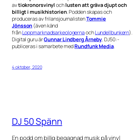
av
tiokronorsvinyl
och
lusten att gräva djupt och
billigt i musikhistorien
. Podden skapas och
produceras av frilansjournalisten
Tommie
Jönsson
(även känd
från
Loppmarknadsarkeologerna
och
Lundellbunkern
).
Digital guru är
Gunnar Lindberg Årneby
. DJ50:-
publiceras i samarbete med
Rundfunk Media
.
4 oktober, 2020
DJ 50 Spänn
En podd om billig begagnad musik på vinyl