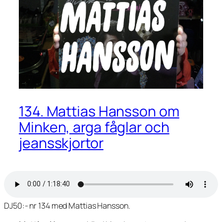
134. Mattias Hansson om
Minken, arga fåglar och
jeansskjortor
DJ50:- nr 134 med Mattias Hansson.