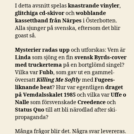
I detta avsnitt spelas
knastrande vinyler
,
glitchiga cd-skivor
och
wobblande
kassettband från Närpes
i Österbotten.
Alla sjunger på svenska, eftersom det blir
goast så.
Mysterier radas upp
och utforskas: Vem är
Linda
som sjöng en fin
svensk Byrds-cover
med truckertema
på en bortglömd singel?
Vilka var
Fubb
, som gav ut en gammel-
översatt
Killing Me Softly
med
Fugees-
liknande beat
? Hur var egentligen
draget
på Vemdalsskalet 1985
och vilka var
Uffe o
Nalle
som försvenskade
Creedence
och
Status Quo
till att bli närodlad after ski-
propaganda?
Många frågor blir det. Några svar levereras.