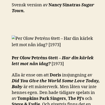
Svensk version av
Nancy Sinatras
Sugar
Town.
Per Olow Petréns 6tett –
Har din kärlek
lett mot nån idag?
[1973]
Alla är ense om att
Doris
insjungning av
Did You Give the World Some Love Today,
Baby
är ett mästerverk. Men låten var inte
hennes egen. Den hade tidigare spelats in
av
Tompkins Park Singers
,
The PJ’s
och
Steve & Eydie
. Och givetvis finns det en