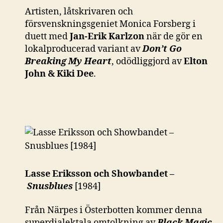
Artisten, låtskrivaren och
försvenskningsgeniet Monica Forsberg i
duett med
Jan-Erik Karlzon
när de gör en
lokalproducerad variant av
Don’t Go
Breaking My Heart
, odödliggjord av
Elton
John & Kiki Dee
.
Lasse Eriksson och Showbandet –
Snusblues
[1984]
Från Närpes i Österbotten kommer denna
superdialektala omtolkning av
Black Magic