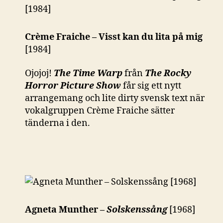
Crème Fraiche – Visst kan du lita på mig
[1984]
Ojojoj!
The Time Warp
från
The Rocky
Horror Picture Show
får sig ett nytt
arrangemang och lite dirty svensk text när
vokalgruppen Crème Fraiche sätter
tänderna i den.
Agneta Munther –
Solskenssång
[1968]