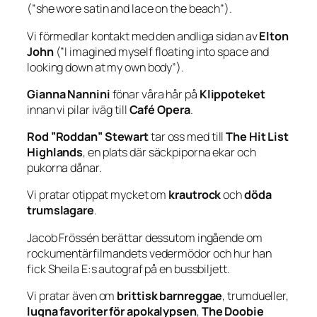
(”
she wore satin and lace on the beach
”).
Vi förmedlar kontakt med den andliga sidan av
Elton
John
(”
I imagined myself floating into space and
looking down at my own body
”).
Gianna Nannini
fönar våra hår på
Klippoteket
innan vi pilar iväg till
Café Opera
.
Rod ”Roddan” Stewart
tar oss med till
The Hit List
Highlands
, en plats där säckpiporna ekar och
pukorna dånar.
Vi pratar otippat mycket om
krautrock
och
döda
trumslagare
.
Jacob Frössén berättar dessutom ingående om
rockumentärfilmandets vedermödor och hur han
fick Sheila E:s autograf på en bussbiljett.
Vi pratar även om
brittisk barnreggae
, trumdueller,
lugna favoriter för apokalypsen
,
The Doobie