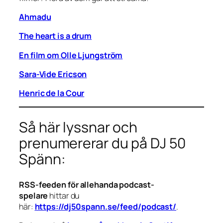
Ahmadu
The heart is a drum
En film om Olle Ljungström
Sara-Vide Ericson
Henric de la Cour
Så här lyssnar och
prenumererar du på DJ 50
Spänn:
RSS-feeden för allehanda podcast-
spelare
hittar du
här:
https://dj50spann.se/feed/podcast/
.