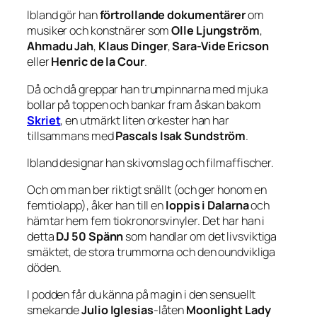
Ibland gör han
förtrollande dokumentärer
om
musiker och konstnärer som
Olle Ljungström
,
Ahmadu Jah
,
Klaus Dinger
,
Sara-Vide Ericson
eller
Henric de la Cour
.
Då och då greppar han trumpinnarna med mjuka
bollar på toppen och bankar fram åskan bakom
Skriet
, en utmärkt liten orkester han har
tillsammans med
Pascals
Isak Sundström
.
Ibland designar han skivomslag och filmaffischer.
Och om man ber riktigt snällt (och ger honom en
femtiolapp), åker han till en
loppis i Dalarna
och
hämtar hem fem tiokronorsvinyler. Det har han i
detta
DJ 50 Spänn
som handlar om det livsviktiga
smäktet, de stora trummorna och den oundvikliga
döden.
I podden får du känna på magin i den sensuellt
smekande
Julio Iglesias
-låten
Moonlight Lady