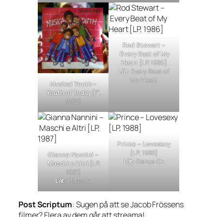
Rod Stewart –
Every Beat of My
Heart
[LP, 1986]
Låt:
Every Beat of
My Heart
Musical Youth –
Youth of Today
[7″,
1982]
P
rince –
Lovesexy
[LP, 1988]
Gianna Nannini –
Låt:
Dance On
Maschi e Altri
[LP,
1987]
Låt:
I Maschi
Post Scriptum
: Sugen på att se Jacob Frössens
filmer? Flera av dem går att streama!