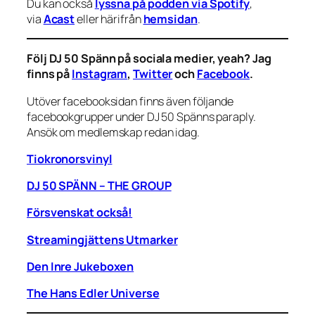
Du kan också
lyssna på podden via Spotify
,
via
Acast
eller härifrån
hemsidan
.
Följ DJ 50 Spänn på sociala medier, yeah? Jag
finns på
Instagram
,
Twitter
och
Facebook
.
Utöver facebooksidan finns även följande
facebookgrupper under DJ 50 Spänns paraply.
Ansök om medlemskap redan idag.
Tiokronorsvinyl
DJ 50 SPÄNN – THE GROUP
Försvenskat också!
Streamingjättens Utmarker
Den Inre Jukeboxen
The Hans Edler Universe