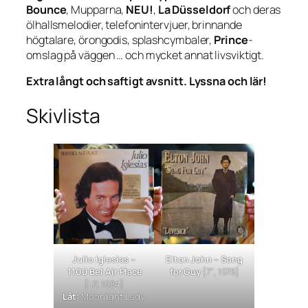
Bounce
, Mupparna,
NEU!
,
La Düsseldorf
och deras
ölhallsmelodier, telefonintervjuer, brinnande
högtalare, örongodis, splashcymbaler,
Prince
-
omslag på väggen … och mycket annat livsviktigt.
Extra långt och saftigt avsnitt. Lyssna och lär!
Skivlista
Julio Iglesias –
Elton John –
Song
1100 Bel Air Place
for Guy
[7″, 1978]
[LP, 1984]
Låt:
Moonlight Lady