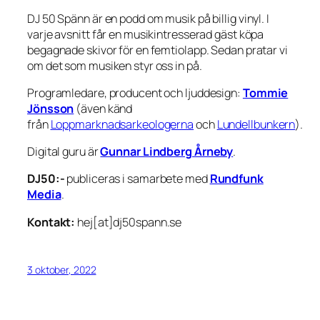
DJ 50 Spänn är en podd om musik på billig vinyl. I
varje avsnitt får en musikintresserad gäst köpa
begagnade skivor för en femtiolapp. Sedan pratar vi
om det som musiken styr oss in på.
Programledare, producent och ljuddesign:
Tommie
Jönsson
(även känd
från
Loppmarknadsarkeologerna
och
Lundellbunkern
).
Digital guru är
Gunnar Lindberg Årneby
.
DJ50:-
publiceras i samarbete med
Rundfunk
Media
.
Kontakt:
hej[at]dj50spann.se
3 oktober, 2022