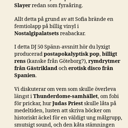
Slayer
redan som fyraåring.
Allt detta på grund av att Sofia brände en
femtiolapp på billig vinyl i
Nostalgipalatsets
reabackar.
I detta DJ 50 Spänn-avsnitt hör du lyxigt
producerad
postapokalyptisk pop
,
billigt
rens
(kanske från Göteborg?),
rymdrytmer
från Gästrikland
och
erotisk disco från
Spanien
.
Vi diskuterar om vem som skulle överleva
längst i
Thunderdome-samhället
, om fobi
för prickar, hur
Judas Priest
skulle låta på
medeltiden, lusten att skriva böcker om
historiskt äckel för en väldigt ung målgrupp,
smutsigt sound, och den kåta stämningen