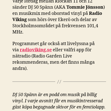
Varje lördag mellan klockan 11 och 12
sänder DJ 50 Spänn (AKA
Tommie Jönsson
)
en musikmix med oborstad vinyl på
Radio
Viking
som hörs över Ekerö och delar av
Stockholmsområdet på frekvensen 101,4
MHz.
Programmet går också att livelyssna på
via
radioviking.se
eller valfri app för
nätradio (Radio Garden Live
rekommenderas, men det finns många
andra).
DJ 50 Spänn är en podd om musik på billig
vinyl. I varje avsnitt får en musikintresserad
gäst köpa begagnade skivor för en femtiolapp.