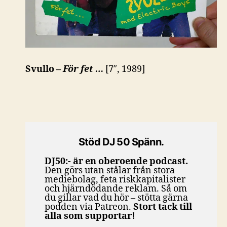
Svullo –
För fet …
[7″, 1989]
Stöd DJ 50 Spänn.
DJ50:- är en oberoende podcast.
Den görs utan stålar från stora
mediebolag, feta riskkapitalister
och hjärndödande reklam. Så om
du gillar vad du hör – stötta gärna
podden via Patreon.
Stort tack till
alla som supportar!