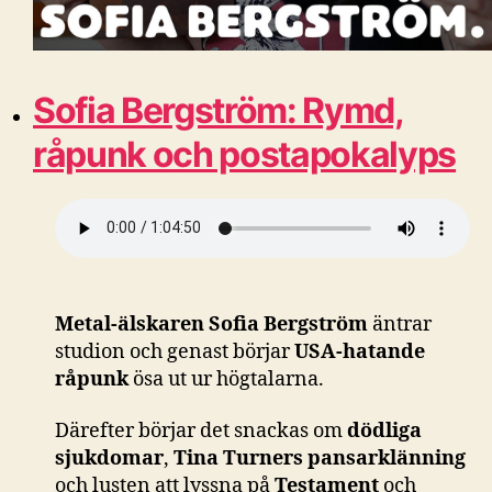
Sofia Bergström: Rymd,
råpunk och postapokalyps
Metal-älskaren Sofia Bergström
äntrar
studion och genast börjar
USA-hatande
råpunk
ösa ut ur högtalarna.
Därefter börjar det snackas om
dödliga
sjukdomar
,
Tina Turners pansarklänning
och lusten att lyssna på
Testament
och