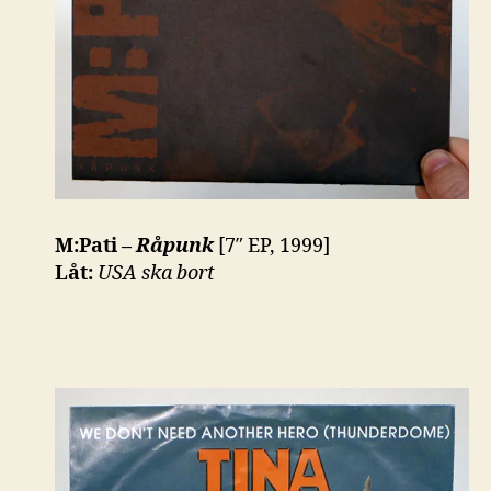
M:Pati –
Råpunk
[7″ EP, 1999]
Låt:
USA ska bort