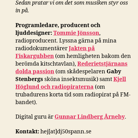
Sedan pratar vi om det som musiken styr oss
in på.
Programledare, producent och
ljuddesigner:
Tommie Jönsson
,
radioproducent. Lyssna gärna på mina
radiodokumentärer
Jakten på
Fiskargubben
(om hemligheten bakom den
berömda kitschtavlan),
Rederietstjärnans
dolda passion
(om skådespelaren
Gaby
Stenbergs
sköna insektsmusik) samt
Kjell
Höglund och radiopiraterna
(om
trubadurens korta tid som radiopirat på FM-
bandet).
Digital guru är
Gunnar Lindberg Årneby
.
Kontakt:
hej[at]dj50spann.se