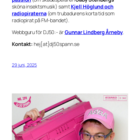
sköna insektsmusik) samt
Kjell Höglund och
radiopiraterna
(om trubadurens korta tid som
radiopirat på FM-bandet).
Webbguru för DJ50:- är
Gunnar Lindberg Årneby
.
Kontakt:
hej[at]dj50spann.se
29 juni, 2025