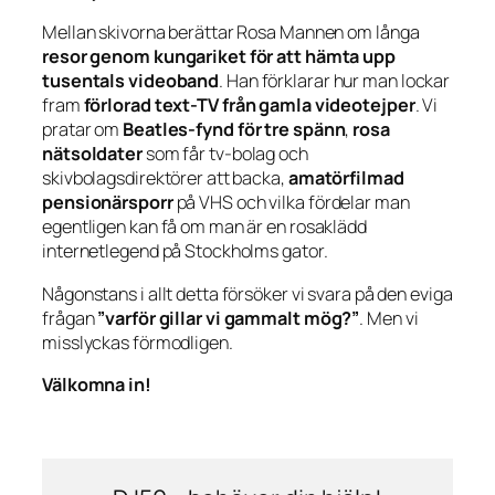
Mellan skivorna berättar Rosa Mannen om långa
resor genom kungariket för att hämta upp
tusentals videoband
. Han förklarar hur man lockar
fram
förlorad text-TV från gamla videotejper
. Vi
pratar om
Beatles-fynd för tre spänn
,
rosa
nätsoldater
som får tv-bolag och
skivbolagsdirektörer att backa,
amatörfilmad
pensionärsporr
på VHS och vilka fördelar man
egentligen kan få om man är en rosaklädd
internetlegend på Stockholms gator.
Någonstans i allt detta försöker vi svara på den eviga
frågan
”varför gillar vi gammalt mög?”
. Men vi
misslyckas förmodligen.
Välkomna in!