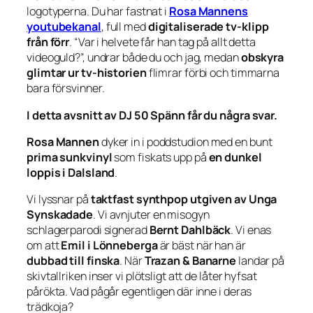
logotyperna. Du har fastnat i
Rosa Mannens
youtubekanal
, full med
digitaliserade tv-klipp
från förr
. “Var i helvete får han tag på allt detta
videoguld?”, undrar både du och jag, medan
obskyra
glimtar ur tv-historien
flimrar förbi och timmarna
bara försvinner.
I detta avsnitt av DJ 50 Spänn får du några svar.
Rosa Mannen
dyker in i poddstudion med en bunt
prima sunkvinyl
som fiskats upp på
en dunkel
loppis i Dalsland
.
Vi lyssnar på
taktfast synthpop utgiven av Unga
Synskadade
. Vi avnjuter en misogyn
schlagerparodi signerad
Bernt Dahlbäck
. Vi enas
om att
Emil i Lönneberga
är bäst när han är
dubbad till finska
. När
Trazan & Banarne
landar på
skivtallriken inser vi plötsligt att de låter hyfsat
pårökta. Vad pågår egentligen där inne i deras
trädkoja?