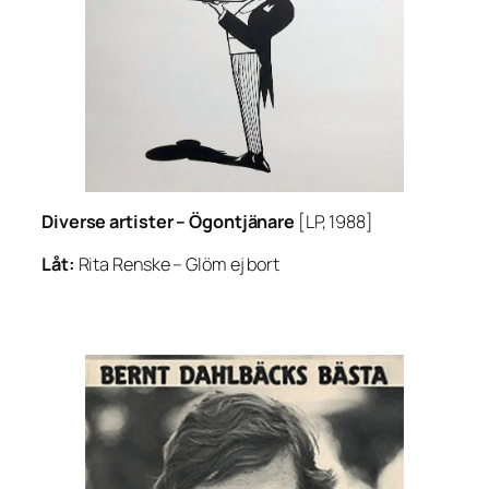
Diverse artister –
Ögontjänare
[LP, 1988]
Låt:
Rita Renske –
Glöm ej bort