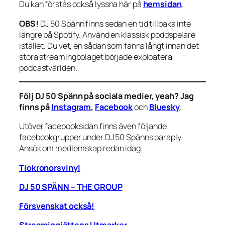
Du kan förstås också
lyssna här på
hemsidan
.
OBS!
DJ 50 Spänn finns sedan en tid tillbaka inte
längre på Spotify. Använd en klassisk poddspelare
istället. Du vet, en sådan som fanns långt innan det
stora streamingbolaget började exploatera
podcastvärlden.
Följ DJ 50 Spänn på sociala medier, yeah? Jag
finns på
Instagram
,
Facebook
och
Bluesky
.
Utöver facebooksidan finns även följande
facebookgrupper under DJ 50 Spänns paraply.
Ansök om medlemskap redan idag.
Tiokronorsvinyl
DJ 50 SPÄNN – THE GROUP
Försvenskat också!