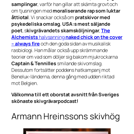
samplingar
, varför han gillar att skämta grovt och
om tjusningen med
moraliserande rap som luktar
åttiotal
. Vi snackar också om
pratskivor med
psykedeliska omslag
,
USA:s mest säljande
poet
, s
kivgrävandets skamsköljningar
,
The
Alchemists
halvsanning
naked chick on the cover
– always fire
och den goda sidan av musikalisk
rasbiologi. Han målar också upp skrämmande
teorier om vad som döljer sig bakom mjukrockarna
Captain & Tennilles
smilande skivomslag.
Dessutom fortsätter poddens hatkampanj mot
Benelux-länderna, denna gång med udden riktad
mot Belgien.
Välkomna till ett oborstat avsnitt från Sveriges
skönaste skivgrävarpodcast!
Armann Hreinssons skivhög