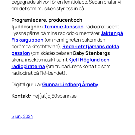
begagnade skivor för en femtiolapp. Sedan pratar vi
om det som musiken styr oss in på.
Programledare, producent och
ljuddesigner:
Tommie Jönsson
, radioproducent.
Lyssna gärna på mina radiodokumentärer
Jakten på
Fiskargubben
(om hemligheten bakom den
berömda kitschtavlan),
Rederietstjärnans dolda
passion
(om skådespelaren
Gaby Stenbergs
sköna insektsmusik) samt
Kjell Höglund och
radiopiraterna
(om trubadurens korta tid som
radiopirat på FM-bandet).
Digital guru är
Gunnar Lindberg Årneby
.
Kontakt:
hej[at]dj50spann.se
5 juni, 2024