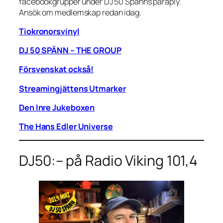
facebookgrupper under DJ 50 Spänns paraply.
Ansök om medlemskap redan idag.
Tiokronorsvinyl
DJ 50 SPÄNN – THE GROUP
Försvenskat också!
Streamingjättens Utmarker
Den Inre Jukeboxen
The Hans Edler Universe
DJ50:– på Radio Viking 101,4