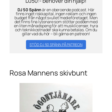
DJ50:- behöver din hjälp!
DJ 50 Spänn
är en oberoende podcast. Här
finns inget riskkapital, ingen reklam och ingen
budget från något svullet medieföretaget. Men
det finns fina lyssnare som stöttar podden med
en liten månadspeng för att musiklicenser, hyra
och teknikkostnader ska kunna betalas. Om du
gillar vad du hör – bli gärna en patreon!
STÖD DJ 50 SPÄNN PÅ PATREON
Rosa Mannens skivbunt