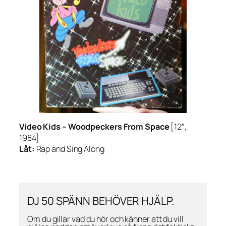
Video Kids –
Woodpeckers From Space
[12″,
1984]
Låt:
Rap and Sing Along
DJ 50 SPÄNN BEHÖVER HJÄLP.
Om du gillar vad du hör och känner att du vill