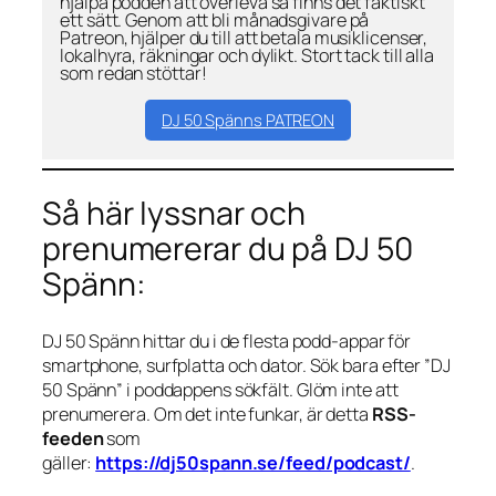
hjälpa podden att överleva så finns det faktiskt
ett sätt. Genom att bli månadsgivare på
Patreon, hjälper du till att betala musiklicenser,
lokalhyra, räkningar och dylikt. Stort tack till alla
som redan stöttar!
DJ 50 Spänns PATREON
Så här lyssnar och
prenumererar du på DJ 50
Spänn:
DJ 50 Spänn hittar du i de flesta podd-appar för
smartphone, surfplatta och dator. Sök bara efter ”DJ
50 Spänn” i poddappens sökfält. Glöm inte att
prenumerera. Om det inte funkar, är detta
RSS-
feeden
som
gäller:
https://dj50spann.se/feed/podcast/
.