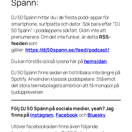
Spänn:
DJ 50 Spänn hittar du i de flesta podd-appar för
smartphone, surfplatta och dator. Sök bara efter ”DJ
50 Spänn” i poddappens sökfält. Glöm inte att
prenumerera. Om det inte funkar, är detta
RSS-
feeden
som
gäller:
https://dj50spann.se/feed/podcast/
.
Du kan förstås också
lyssna här på
hemsidan
.
DJ 50 Spänn finns sedan en tid tillbaka inte längre på
Spotify. Använd en klassisk poddspelare. Stå emot
det stora teknikbolagets ambition att få monopol på
ljudupplevelser.
Följ DJ 50 Spänn på sociala medier, yeah? Jag
finns på
Instagram
,
Facebook
och
Bluesky
.
Utöver facebooksidan finns även följande