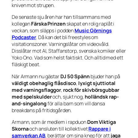
kniven mot strupen.
De senaste sju åren har han tillsammans med
kollegan
Färska Prinzen
skapat en rolig raplåt i
veckan, som släpps i podden
Music Görnings
Podcaster
. Då kan det bli freestyles om
visitationszoner. Varningslåtar om videovåld.
Disslåtar mot AI, Staffanstorp, svenska komiker eller
Yoko Ono. Vad som helst faktiskt. Och alltid med ett
fläskigt beat.
När Armann nu gästar
DJ 50 Spänn
bjuder han på
väldigt obehaglig flåsdisco
,
lyxigt sjuttiotal
med varningsflaggor
,
rock för skivbörsgubbar
med spelskulder
och, sjukt nog,
holländsk rap-
and-singalong
för alla barn som vill dansa
breakdans på fritidsgården.
Armann, som är medlem i rapduon
Dom Viktiga
Skorna
och ansluten till kollektivet
Rappare i
samverkan AB
, berättar om sina knep för att
jaga