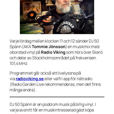
Varje lördag mellan klockan 11 och 12 sänder DJ 50
Spänn (AKA
Tommie Jönsson
) en musikmix med
oborstad vinyl på
Radio Viking
som hörs över Ekerö
och delar av Stockholmsområdet på frekvensen
101,4 MHz.
Programmet går också att livelyssna på
via
radioviking.se
eller valfri app för nätradio
(Radio Garden Live rekommenderas, men det finns
många andra).
DJ 50 Spänn är en podd om musik på billig vinyl. I
varje avsnitt får en musikintresserad gäst köpa