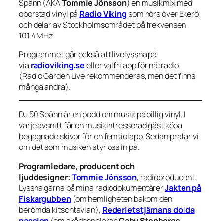
Spänn (AKA
Tommie Jönsson
) en musikmix med
oborstad vinyl på
Radio Viking
som hörs över Ekerö
och delar av Stockholmsområdet på frekvensen
101,4 MHz.
Programmet går också att livelyssna på
via
radioviking.se
eller valfri app för nätradio
(Radio Garden Live rekommenderas, men det finns
många andra).
DJ 50 Spänn är en podd om musik på billig vinyl. I
varje avsnitt får en musikintresserad gäst köpa
begagnade skivor för en femtiolapp. Sedan pratar vi
om det som musiken styr oss in på.
Programledare, producent och
ljuddesigner:
Tommie Jönsson
, radioproducent.
Lyssna gärna på mina radiodokumentärer
Jakten på
Fiskargubben
(om hemligheten bakom den
berömda kitschtavlan),
Rederietstjärnans dolda
passion
(om skådespelaren
Gaby Stenbergs