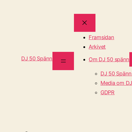
Framsidan
Arkivet
DJ 50 Spänn
Om DJ 50 spänn
DJ 50 Spänn
Media om DJ
GDPR