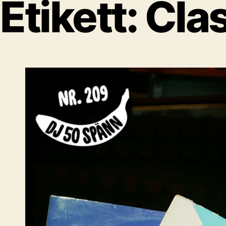
Etikett:
Clas