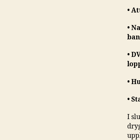
• A
• N
ban
• D
lop
• H
• S
I sl
dryg
upp