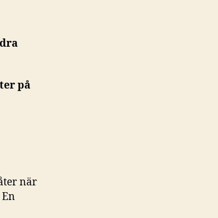
ndra
ter på
låter när
. En