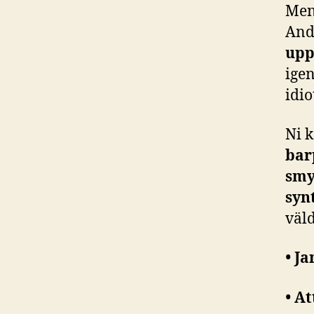
Men
And
upp
igen
idi
Ni 
bar
smy
syn
väld
• J
• A