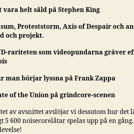
tt vara helt såld på Stephen King
asum, Proteststorm, Axis of Despair och a
d och projekt.
VD-rariteten som videopundarna gräver ef
pis
ur man börjar lyssna på Frank Zappa
tate of the Union på grindcore-scenen
utet av avsnittet avslöjar vi dessutom hur det 
t 5 600 noisecorelåtar spelas upp på en gång
levelse!