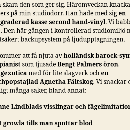
 skam den som ger sig. Häromveckan knack
ers på min studiodörr. Han hade med sig
en
graderad kasse second hand-vinyl
. Vi bab
. Den här gången i kontrollerad studiomiljö
otsäkert backupsystem på ljudupptagningen.
kommer att få njuta av
holländsk barock-sy
pianist
som tjusade
Bengt Palmers öron
,
gexotica
med för lite slagverk och
en
thpopstajlad Agnetha Fältskog
. Vi snackar
igt många saker, bland annat:
anne Lindblads visslingar och fågelimitatio
tt growla tills man spottar blod