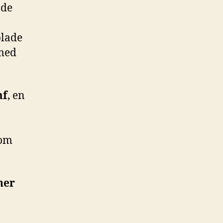
ade
blade
 med
mf
, en
 om
ner