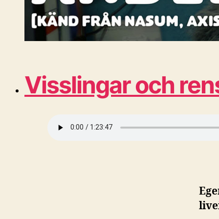
Visslingar och re
Ege
liv