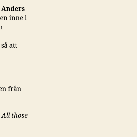
n
Anders
cen inne i
m
så att
en från
:
All those