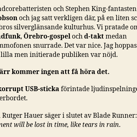
ndcorebatteristen och Stephen King-fantaste
obson
och jag satt verkligen där, på en liten s
bros silverglänsande kulturhus. Vi pratade o
dfunk
,
Örebro-gospel
och
d-takt
medan
mmofonen snurrade. Det var nice. Jag hoppas 
lilla men initierade publiken var nöjd.
ärr kommer ingen att få höra det.
korrupt USB-sticka
förintade ljudinspelning
erbordet.
 Rutger Hauer säger i slutet av Blade Runner
nt will be lost in time, like tears in rain
.