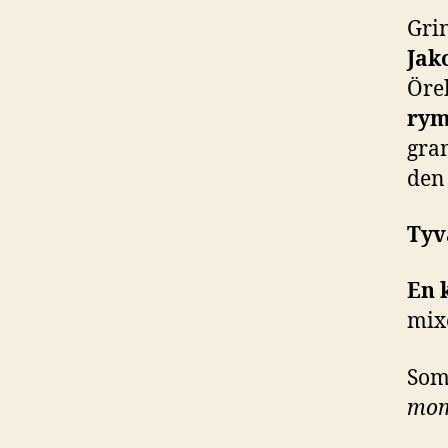
Gri
Jak
Öre
rym
gra
den 
Tyv
En 
mix
Som
mome