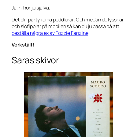
Ja, ni hör ju själva.
Det blir party i dina poddlurar. Och medan du lyssnar
och slöfipplar på mobilen så kan du ju passa på att
beställa några ex av Fozzie Fanzine
.
Verkställ!
Saras skivor