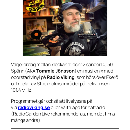
Varje lördag mellan klockan 11 och 12 sänder DJ 50
Spänn (AKA
Tommie Jönsson
) en musikmix med
oborstad vinyl på
Radio Viking
, som hörs över Ekerö
och delar av Stockholmsområdet på frekvensen
101,4 MHz.
Programmet går också att livelyssna på
via
radioviking.se
eller valfri app för nätradio
(Radio Garden Live rekommenderas, men det finns
många andra).