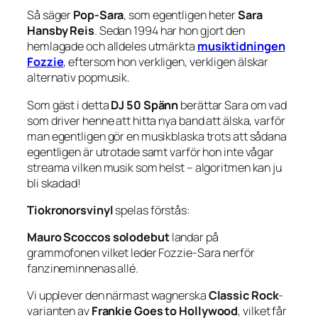
Så säger
Pop-Sara
, som egentligen heter
Sara
Hansby Reis
. Sedan 1994 har hon gjort den
hemlagade och alldeles utmärkta
musiktidningen
Fozzie
, eftersom hon verkligen,
verkligen
älskar
alternativ popmusik.
Som gäst i detta
DJ 50 Spänn
berättar Sara om vad
som driver henne att hitta nya band att älska, varför
man egentligen gör en musikblaska trots att sådana
egentligen är utrotade samt varför hon inte vågar
streama vilken musik som helst – algoritmen kan ju
bli skadad!
Tiokronorsvinyl
spelas förstås:
Mauro Scoccos solodebut
landar på
grammofonen vilket leder Fozzie-Sara nerför
fanzineminnenas allé.
Vi upplever den närmast wagnerska
Classic Rock
-
varianten av
Frankie Goes to Hollywood
, vilket får