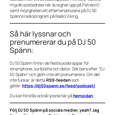
mig din postadress när du signar upp på Patreon!)
samt möjligheten att efterhandslyssna på DJ 50
Spänns radioprogram på Radio Viking.
Så här lyssnar och
prenumererar du på DJ 50
Spänn:
DJ 50 Spänn finns i de flesta podd-appar för
smartphone, surfplatta och dator. Sök bara efter ”DJ
50 Spänn” och glöm inte att prenumerera. Om det
inte funkar, är detta
RSS-feeden
som
gäller:
https://dj50spann.se/feed/podcast/
.
Du kan förstås också
lyssna här på
hemsidan
.
Följ DJ 50 Spänn på sociala medier, yeah? Jag