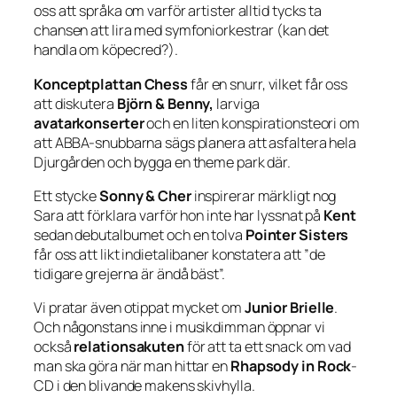
oss att språka om varför artister alltid tycks ta
chansen att lira med symfoniorkestrar (kan det
handla om köpecred?).
Konceptplattan Chess
får en snurr, vilket får oss
att diskutera
Björn & Benny,
larviga
avatarkonserter
och en liten konspirationsteori om
att ABBA-snubbarna sägs planera att asfaltera hela
Djurgården och bygga en theme park där.
Ett stycke
Sonny & Cher
inspirerar märkligt nog
Sara att förklara varför hon inte har lyssnat på
Kent
sedan debutalbumet och en tolva
Pointer Sisters
får oss att likt indietalibaner konstatera att ”de
tidigare grejerna är ändå bäst”.
Vi pratar även otippat mycket om
Junior Brielle
.
Och någonstans inne i musikdimman öppnar vi
också
relationsakuten
för att ta ett snack om vad
man ska göra när man hittar en
Rhapsody in Rock
-
CD i den blivande makens skivhylla.