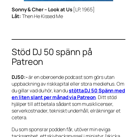
Sonny & Cher –
Look at Us
[LP, 1965]
Låt:
Then He Kissed Me
Stöd DJ 50 spänn på
Patreon
DJ50:-
är en oberoende podcast som görs utan
uppbackning av riskkapital eller stora mediehus. Om
du gillar vad du hör, kan du
stötta DJ 50 Spänn med
en liten slant per månad via Patreon
. Ditt stöd
hjälper till att betala sådant som musiklicenser,
serverkostnader, tekniskt underhåll, elräkningar et
cetera.
Du som sponsrar podden får, utöver min eviga
tacksamhet, ett skivbackspyssel i miniatyr (skicka