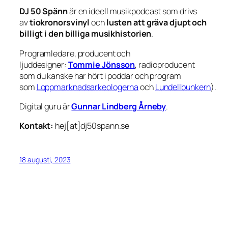
DJ 50 Spänn
är en ideell musikpodcast som drivs
av
tiokronorsvinyl
och
lusten att gräva djupt och
billigt i den billiga musikhistorien
.
Programledare, producent och
ljuddesigner:
Tommie Jönsson
, radioproducent
som du kanske har hört i poddar och program
som
Loppmarknadsarkeologerna
och
Lundellbunkern
).
Digital guru är
Gunnar Lindberg Årneby
.
Kontakt:
hej[at]dj50spann.se
18 augusti, 2023