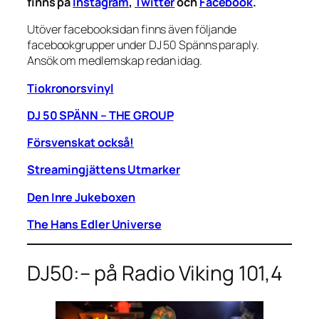
finns på
Instagram
,
Twitter
och
Facebook
.
Utöver facebooksidan finns även följande
facebookgrupper under DJ 50 Spänns paraply.
Ansök om medlemskap redan idag.
Tiokronorsvinyl
DJ 50 SPÄNN – THE GROUP
Försvenskat också!
Streamingjättens Utmarker
Den Inre Jukeboxen
The Hans Edler Universe
DJ50:– på Radio Viking 101,4