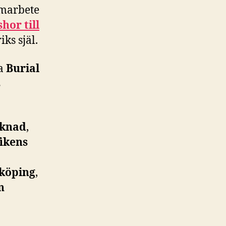
amarbete
hor till
iks själ.
ga
Burial
s
rknad
,
ikens
köping
,
n