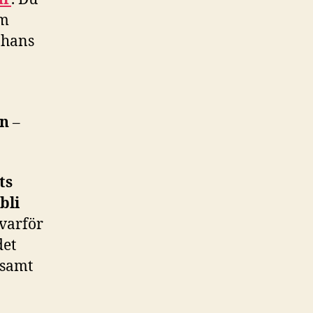
om
 hans
nn
–
ts
bli
 varför
det
samt