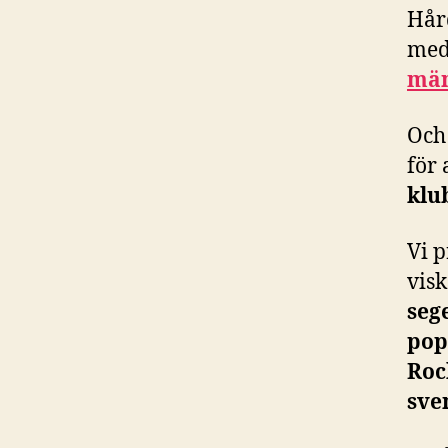
Hår
me
män
Och 
för 
klu
Vi 
visk
seg
pop
Roc
sve