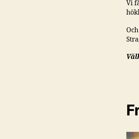
Vi f
hökb
Och 
Stra
Väl
F