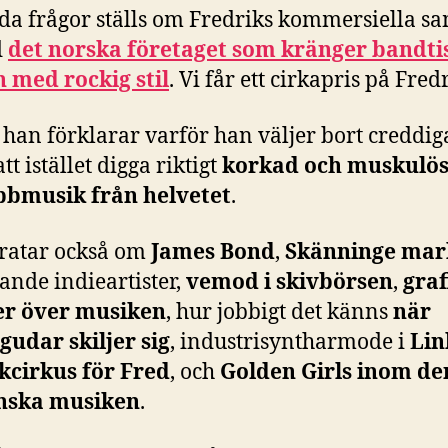
da frågor ställs om Fredriks kommersiella s
d
det norska företaget som kränger bandtis
 med rockig stil
. Vi får ett cirkapris på Fredr
han förklarar varför han väljer bort creddi
att istället digga riktigt
korkad och muskulö
bbmusik från helvetet
.
pratar också om
James Bond
,
Skänninge ma
ande indieartister,
vemod i skivbörsen
,
graf
er över musiken
, hur jobbigt det känns
när
gudar skiljer sig
, industrisyntharmode i
Lin
kcirkus för Fred
, och
Golden Girls inom de
nska musiken
.