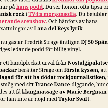
snar på
hans podd
. Du ser honom ofta tipsa 
anisk rock
i
TV4:s morgonsoffa
. Du bejublar
nerande scenshow.
Och hänförs av hans
rsättningar av
Lana del Reys lyrik
.
nu gästar Fredrik Strage äntligen
DJ 50 Spä
iges ledande podd för billig vinyl.
r ett handplockat urval från
Nostalgipalatse
backar
berättar Strage om
första kyssen
, att
lagad för att ha dödat rockjournalistiken
,
 smög med sitt
Trance Dance
-diggande, hur 
es att få
klangmassage av Marie Bergman
för han inte är nöjd med
Taylor Swift
.