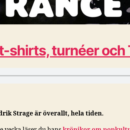
t-shirts, turnéer oc
drik Strage är överallt, hela tiden.
je vecka läser du hans
krönikor om popkult