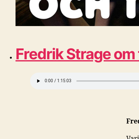
Fredrik Strage om 
Fre
Var