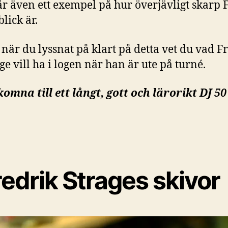
år även ett exempel på hur överjävligt skarp 
lick är.
när du lyssnat på klart på detta vet du vad F
ge vill ha i logen när han är ute på turné.
komna till ett långt, gott och lärorikt DJ 5
redrik Strages skivor