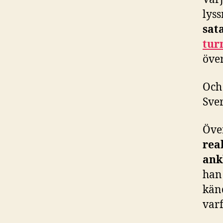
lys
sat
tur
öve
Och 
Sver
Öve
rea
ank
han
känd
var