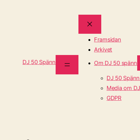
Framsidan
Arkivet
DJ 50 Spänn
Om DJ 50 spänn
DJ 50 Spänn
Media om DJ
GDPR