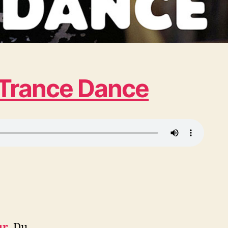
h Trance Dance
ur
. Du