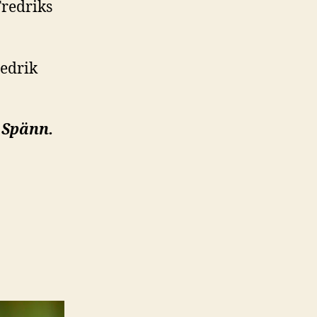
Fredriks
redrik
0 Spänn.