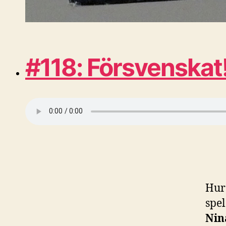
#118: Försvenskat
Hur
spel
Nin