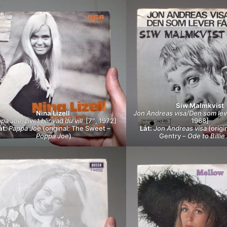
Siw Malmkvist
Nina Lizell
Jon Andreas visa/Den som lev
pa Joe/Livet blir vad du vill
[7″, 1972]
1968]
åt:
Pappa Joe
(original: The Sweet –
Låt:
Jon Andreas visa
(origi
Poppa Joe
)
Gentry –
Ode to Billie