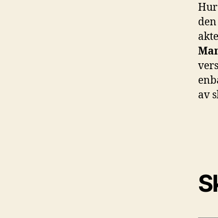
Hur 
den
akt
Man
ver
enba
av 
Sk