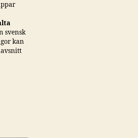
ippar
alta
n svensk
ågor kan
lavsnitt