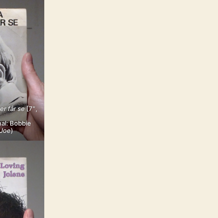
er får se
[7″,
nal: Bobbie
 Joe
)