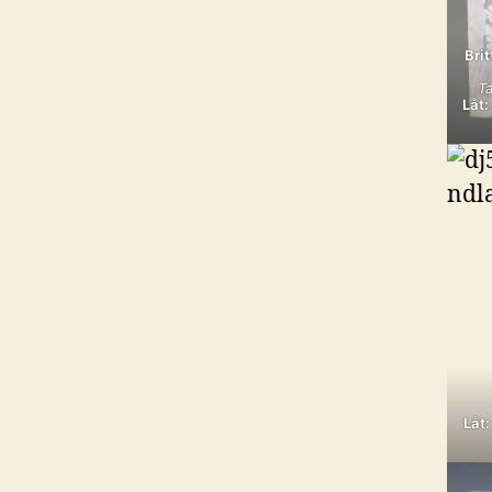
Bri
Ta
Låt:
Låt: