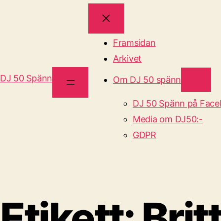
Framsidan
Arkivet
DJ 50 Spänn
Om DJ 50 spänn
DJ 50 Spänn på Fac
Media om DJ50:-
GDPR
Etikett:
Brit