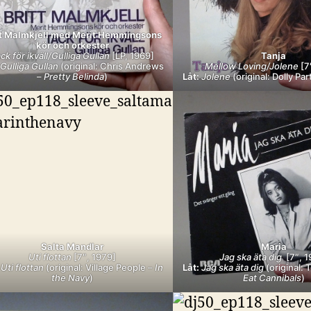
tt Malmkjell med Merit Hemmingsons
kör och orkester
ck för ikväll/Gulliga Gullan
[LP, 1969]
Tanja
Gulliga Gullan
(original: Chris Andrews
Mellow Loving/Jolene
[7
–
Pretty Belinda
)
Låt:
Jolene
(original: Dolly Par
Salta Mandlar
Maria
Uti flottan
[7″, 1979]
Jag ska äta dig
[7″, 
Uti flottan
(original: Village People –
In
Låt:
Jag ska äta dig
(original:
the Navy
)
Eat Cannibals
)