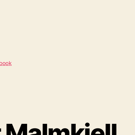
ebook
t Malmkjell