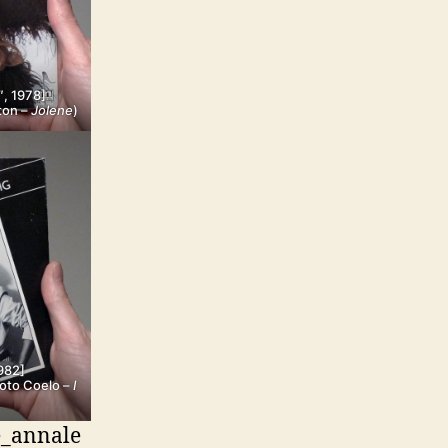
″, 1978]
ton –
Jolene
)
1982]
 Toto Coelo –
I