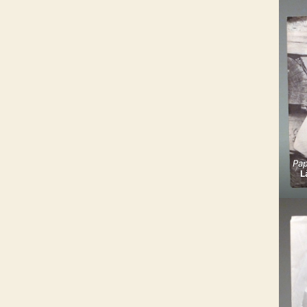
Pap
L