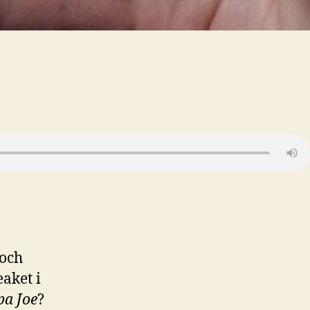
 och
aket i
pa Joe
?