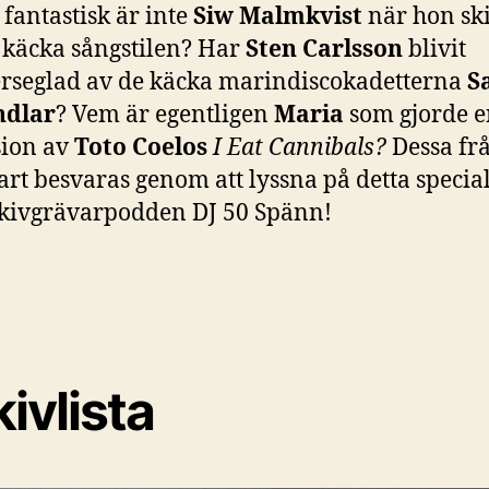
fantastisk är inte
Siw Malmkvist
när hon sk
 käcka sångstilen? Har
Sten Carlsson
blivit
erseglad av de käcka marindiscokadetterna
S
dlar
? Vem är egentligen
Maria
som gjorde e
sion av
Toto Coelos
I Eat Cannibals?
Dessa fr
rt besvaras genom att lyssna på detta specia
skivgrävarpodden DJ 50 Spänn!
ivlista