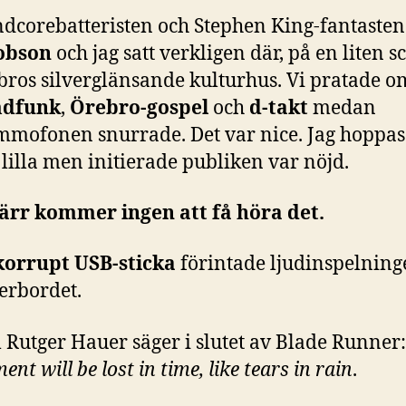
ndcorebatteristen och Stephen King-fantaste
obson
och jag satt verkligen där, på en liten s
bros silverglänsande kulturhus. Vi pratade o
dfunk
,
Örebro-gospel
och
d-takt
medan
mmofonen snurrade. Det var nice. Jag hoppas 
lilla men initierade publiken var nöjd.
ärr kommer ingen att få höra det.
korrupt USB-sticka
förintade ljudinspelning
erbordet.
 Rutger Hauer säger i slutet av Blade Runner
nt will be lost in time, like tears in rain
.