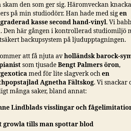
 skam den som ger sig. Häromveckan knack
ers på min studiodörr. Han hade med sig
en
graderad kasse second hand-vinyl
. Vi bab
. Den här gången i kontrollerad studiomiljö
otsäkert backupsystem på ljudupptagningen.
kommer att få njuta av
holländsk barock-sy
pianist
som tjusade
Bengt Palmers öron
,
gexotica
med för lite slagverk och
en
thpopstajlad Agnetha Fältskog
. Vi snackar
igt många saker, bland annat:
anne Lindblads visslingar och fågelimitatio
tt growla tills man spottar blod