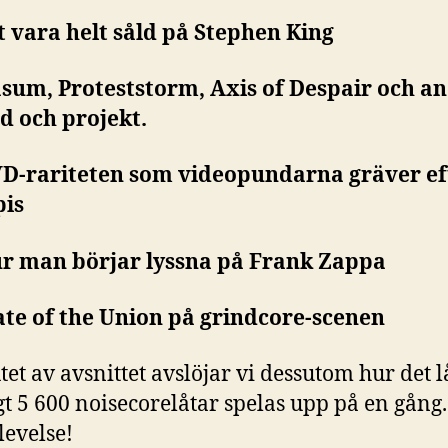
tt vara helt såld på Stephen King
asum, Proteststorm, Axis of Despair och a
d och projekt.
VD-rariteten som videopundarna gräver ef
pis
ur man börjar lyssna på Frank Zappa
tate of the Union på grindcore-scenen
utet av avsnittet avslöjar vi dessutom hur det 
t 5 600 noisecorelåtar spelas upp på en gång
levelse!