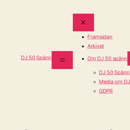
Framsidan
Arkivet
DJ 50 Spänn
Om DJ 50 spänn
DJ 50 Spänn
Media om DJ
GDPR