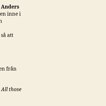
n
Anders
cen inne i
m
så att
en från
:
All those