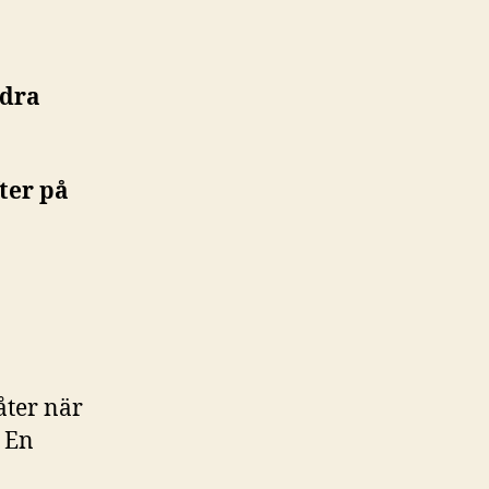
ndra
ter på
låter när
. En