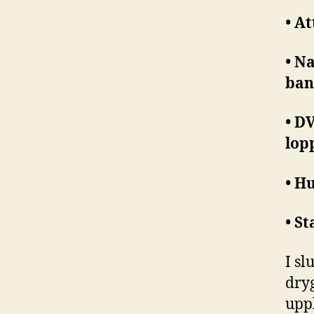
• A
• N
ban
• D
lop
• H
• S
I sl
dryg
upp