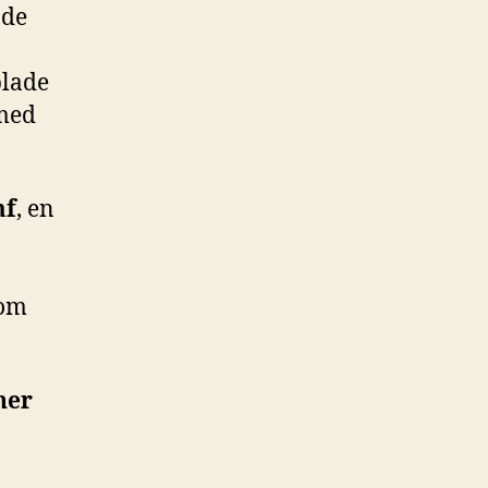
ade
blade
 med
mf
, en
 om
ner