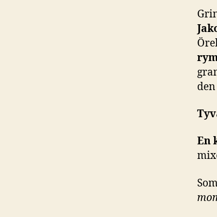
Gri
Jak
Öre
rym
gra
den 
Tyv
En 
mix
Som
mome