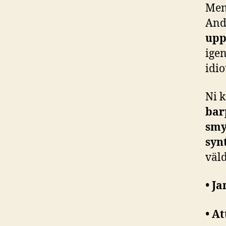
Men
And
upp
igen
idi
Ni 
bar
smy
syn
väld
• J
• A