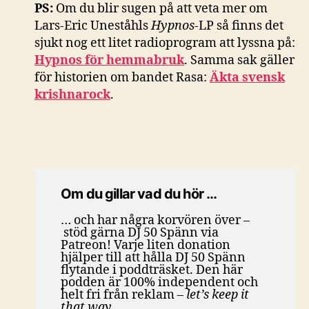
PS:
Om du blir sugen på att veta mer om
Lars-Eric Uneståhls
Hypnos
-LP så finns det
sjukt nog ett litet radioprogram att lyssna på:
Hypnos för hemmabruk
. Samma sak gäller
för historien om bandet Rasa:
Äkta svensk
krishnarock
.
Om du gillar vad du hör …
… och har några korvören över –
stöd gärna DJ 50 Spänn via
Patreon! Varje liten donation
hjälper till att hålla DJ 50 Spänn
flytande i poddträsket. Den här
podden är 100% independent och
helt fri från reklam
– let’s keep it
that way.