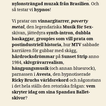
nylonsträngad muzak från Brasilien
. Och
så testar vi
hypnos
!
Vi pratar om
vinnargitarrer
,
poverty
metal
, den legendariska
Musik för Sex-
skivan, jättedyra
synth-intron
,
dubbla
baskaggar
,
groupies som vill prata om
postindustriell historia
, hur
MTV
sabbade
karriären för gubbar med skägg,
hårdrocksdrömmar
på
Sunset Strip
anno
1984,
skivgrävarrealism
,
hängpungsmusik
(och annan bluesrock),
parnassen i
Avesta
, den hypnotiserade
Ricky Bruchs världsrekord
och någonstans
i det hela ställs den retoriska frågan:
vem
skryter idag om sina Spandau Ballet-
skivor
?