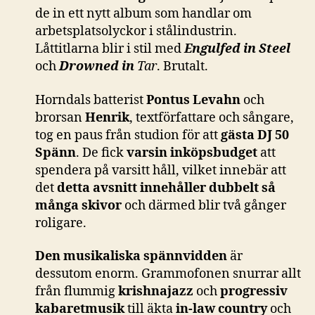
de in ett nytt album som handlar om
arbetsplatsolyckor i stålindustrin.
Låttitlarna blir i stil med
Engulfed in Steel
och
Drowned in
Tar
. Brutalt.
Horndals batterist
Pontus Levahn
och
brorsan
Henrik
, textförfattare och sångare,
tog en paus från studion för att
gästa DJ 50
Spänn
. De fick
varsin inköpsbudget
att
spendera på varsitt håll, vilket innebär att
det
detta avsnitt innehåller dubbelt så
många skivor
och därmed blir två gånger
roligare.
Den musikaliska spännvidden
är
dessutom enorm. Grammofonen snurrar allt
från flummig
krishnajazz
och
progressiv
kabaretmusik
till äkta
in-law country
och