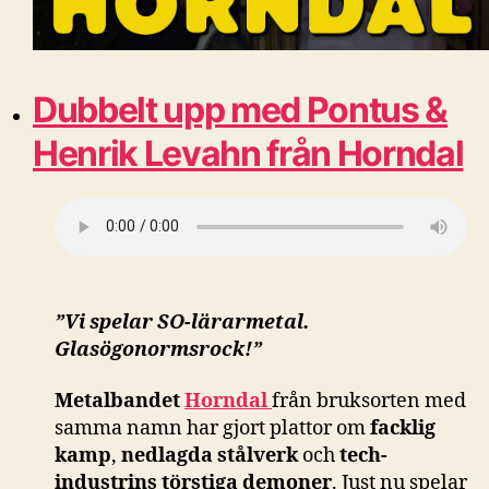
Dubbelt upp med Pontus &
Henrik Levahn från Horndal
”Vi spelar SO-lärarmetal.
Glasögonormsrock!”
Metalbandet
Horndal
från bruksorten med
samma namn har gjort plattor om
facklig
kamp
,
nedlagda stålverk
och
tech-
industrins törstiga demoner
. Just nu spelar