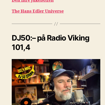
Den Inre Jukeboxen
The Hans Edler Universe
DJ50:– på Radio Viking
101,4