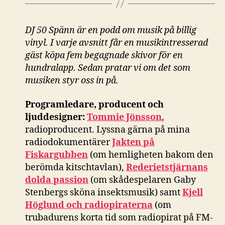
DJ 50 Spänn är en podd om musik på billig
vinyl. I varje avsnitt får en musikintresserad
gäst köpa fem begagnade skivor för en
hundralapp. Sedan pratar vi om det som
musiken styr oss in på.
Programledare, producent och
ljuddesigner:
Tommie Jönsson
,
radioproducent. Lyssna gärna på mina
radiodokumentärer
Jakten på
Fiskargubben
(om hemligheten bakom den
berömda kitschtavlan),
Rederietstjärnans
dolda passion
(om skådespelaren Gaby
Stenbergs sköna insektsmusik) samt
Kjell
Höglund och radiopiraterna
(om
trubadurens korta tid som radiopirat på FM-