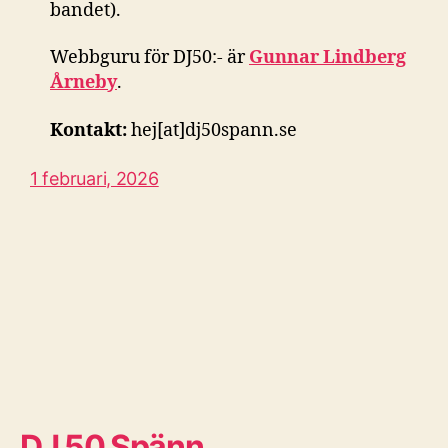
bandet).
Webbguru för DJ50:- är
Gunnar Lindberg
Årneby
.
Kontakt:
hej[at]dj50spann.se
1 februari, 2026
DJ 50 Spänn