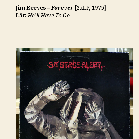
Jim Reeves –
Forever
[2xLP, 1975]
Låt:
He’ll Have To Go