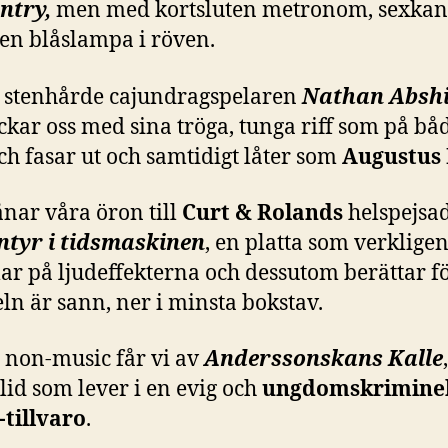
ntry,
men med kortsluten metronom, sexkant
 en blåslampa i röven.
 stenhårde cajundragspelaren
Nathan Absh
kar oss med sina tröga, tunga riff som på bå
ch fasar ut och samtidigt låter som
Augustus 
ånar våra öron till
Curt & Rolands
helspejsa
ntyr i tidsmaskinen
, en platta som verkligen
ar på ljudeffekterna och dessutom berättar fö
ln är sann, ner i minsta bokstav.
 non-music får vi av
Anderssonskans Kalle
lid som lever i en evig och
ungdomskriminel
-tillvaro
.