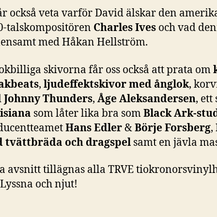
år också veta varför David älskar den ameri
0-talskompositören
Charles Ives
och vad den
ensamt med Håkan Hellström.
okbilliga skivorna får oss också att prata om
akbeats
,
ljudeffektskivor med ånglok
, kor
d
Johnny Thunders
,
Åge Aleksandersen
, ett
isiana
som låter lika bra som
Black Ark-stu
ducentteamet
Hans Edler
&
Börje Forsberg
,
 tvättbräda och dragspel
samt en jävla ma
a avsnitt tillägnas alla TRVE tiokronorsvinyl
 Lyssna och njut!