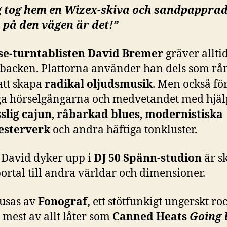
g tog hem en Wizex-skiva och sandpapprad
 på den vägen är det!”
se-turntablisten David Bremer
gräver alltid
vbacken. Plattorna använder han dels som rå
att skapa
radikal oljudsmusik
. Men också för
ga hörselgångarna och medvetandet med hjäl
slig cajun
,
råbarkad blues
,
modernistiska
esterverk
och andra häftiga tonkluster.
 David dyker upp i
DJ 50 Spänn-studion
är s
ortal till andra världar och dimensioner.
jusas av
Fonograf,
ett stötfunkigt ungerskt r
mest av allt låter som
Canned Heats
Going 