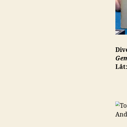
Div
Ge
Låt