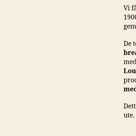
Vi f
190
gem
De t
bre
me
Lou
pro
med
Dett
ute.