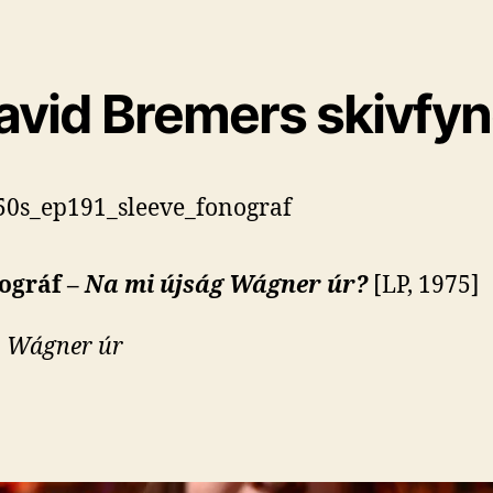
avid Bremers skivfy
ográf –
Na mi újság Wágner úr?
[LP, 1975]
:
Wágner úr