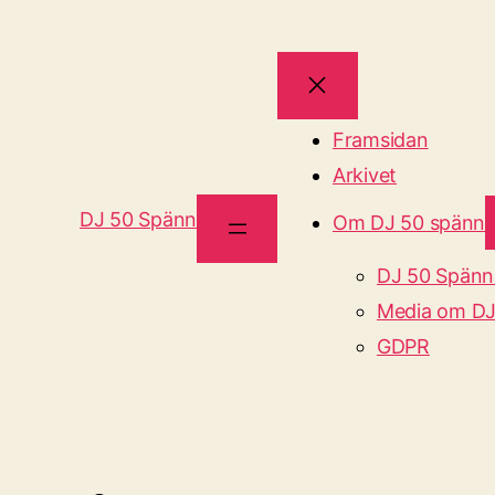
Framsidan
Arkivet
DJ 50 Spänn
Om DJ 50 spänn
DJ 50 Spänn
Media om DJ
GDPR