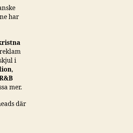
kanske
ne har
kristna
vreklam
 skjul i
dion
,
R&B
ssa mer.
heads där