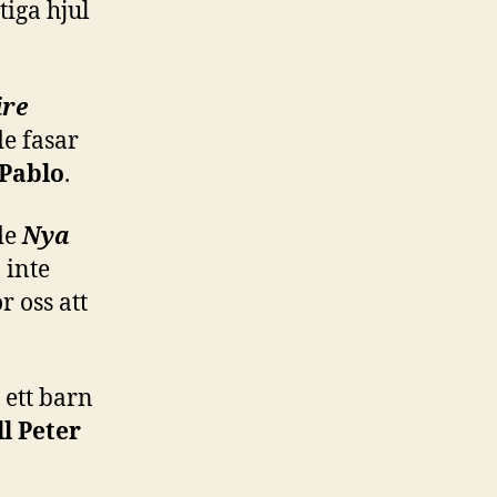
iga hjul
ire
de fasar
Pablo
.
de
Nya
 inte
r oss att
, ett barn
l Peter