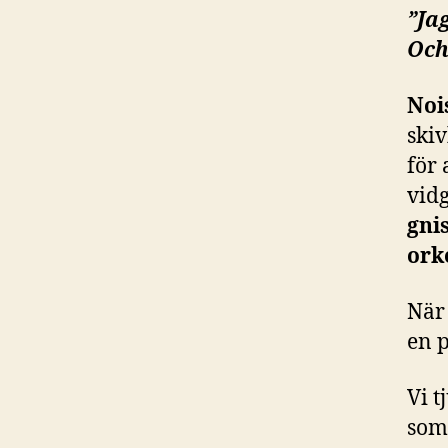
”Ja
Och
Noi
ski
för 
vid
gnis
ork
När
en p
Vi t
som 