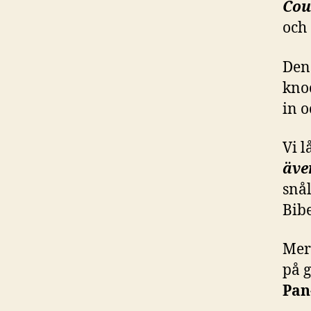
Cou
och
Den
knoc
in o
Vi l
äve
snål
Bibe
Mer
på g
Pan