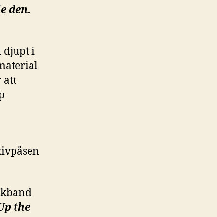
e den.
 djupt i
material
 att
p
kivpåsen
ockband
Up the