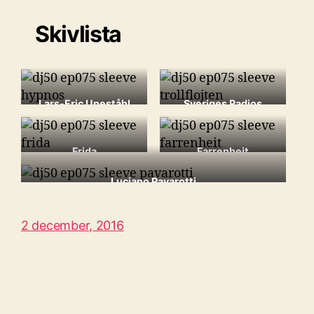
Skivlista
Lars-Eric Uneståhl
Sveriges Radios
Hypnos
[LP, 1968]
Symfoniorkester
Trollflöjten
[LP, 1976]
Frida
Farrenheit
Something’s Going On
Farrenheit
[LP, 1978]
[LP, 1982]
Luciano Pavarotti
Tutto Pavarotti
[LP, 1989]
2 december, 2016