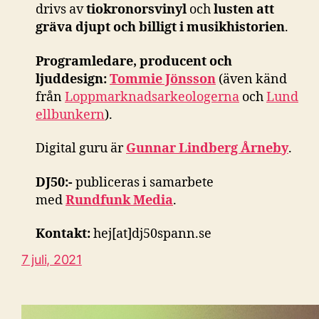
drivs av
tiokronorsvinyl
och
lusten att
gräva djupt och billigt i musikhistorien
.
Programledare, producent och
ljuddesign:
Tommie Jönsson
(även känd
från
Loppmarknadsarkeologerna
och
Lund
ellbunkern
).
Digital guru är
Gunnar Lindberg Årneby
.
DJ50:-
publiceras i samarbete
med
Rundfunk Media
.
Kontakt:
hej[at]dj50spann.se
7 juli, 2021