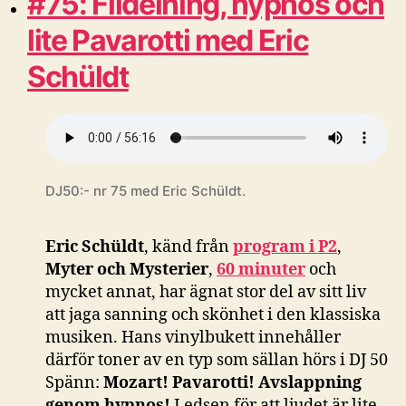
#75: Fildelning, hypnos och
lite Pavarotti med Eric
Schüldt
DJ50:- nr 75 med Eric Schüldt.
Eric
Schüldt
, känd från
program i P2
,
Myter och Mysterier
,
60 minuter
och
mycket annat, har ägnat stor del av sitt liv
att jaga sanning och skönhet i den klassiska
musiken. Hans vinylbukett innehåller
därför toner av en typ som sällan hörs i DJ 50
Spänn:
Mozart!
Pavarotti!
Avslappning
genom hypnos!
Ledsen för att ljudet är lite