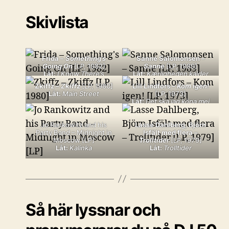
Skivlista
Frida –
Something’s
Sanne Salomonsen –
Going On
[LP, 1982]
Sanne
[LP, 1989]
Låt:
I Know There’s
Låt:
Kærligheden kalder
Something Going On
Zkiffz –
Zkiffz
[LP, 1980]
Lill Lindfors –
Kom igen!
Låt:
Main Street
[LP, 1973]
Låt:
Det ska jag köpa mej
Jo Rankowitz and his
Lasse Dahlberg, Björn
Party Band – Midnight in
Isfält med flera –
Moscow [LP]
Trolltider
[LP, 1979]
Låt:
Kalinka
Låt:
Trolltider
Så här lyssnar och