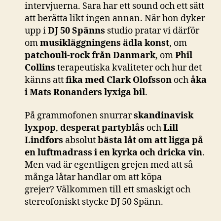
intervjuerna. Sara har ett sound och ett sätt
att berätta likt ingen annan. När hon dyker
upp i
DJ 50 Spänns
studio pratar vi därför
om
musikläggningens ädla konst
, om
patchouli-rock från Danmark
, om
Phil
Collins
terapeutiska kvaliteter och hur det
känns att
fika med Clark Olofsson
och
åka
i Mats Ronanders lyxiga bil
.
På grammofonen snurrar
skandinavisk
lyxpop
,
desperat partyblås
och
Lill
Lindfors
absolut
bästa låt om att ligga på
en luftmadrass i en kyrka och dricka vin
.
Men vad är egentligen grejen med att så
många låtar handlar om att köpa
grejer? Välkommen till ett smaskigt och
stereofoniskt stycke DJ 50 Spänn.