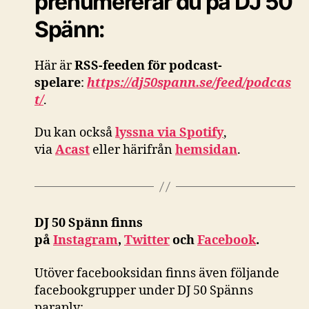
prenumererar du på DJ 50
Spänn:
Här är
RSS-feeden för podcast-
spelare
:
https://dj50spann.se/feed/podcas
t/
.
Du kan också
lyssna via Spotify
,
via
Acast
eller härifrån
hemsidan
.
DJ 50 Spänn finns
på
Instagram
,
Twitter
och
Facebook
.
Utöver facebooksidan finns även följande
facebookgrupper under DJ 50 Spänns
paraply: