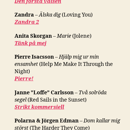
Den första valsen
Zandra
–
Älska dig
(Loving You)
Zandra 2
Anita Skorgan
–
Marie
(Jolene)
Tänk på mej
Pierre Isacsson
–
Hjälp mig ur min
ensamhet
(Help Me Make It Through the
Night)
Pierre!
Janne ”Loffe” Carlsson
–
Två solröda
segel
(Red Sails in the Sunset)
Strikt kommersiell
Polarna & Jörgen Edman
–
Dom kallar mig
störst
(The Harder They Come)