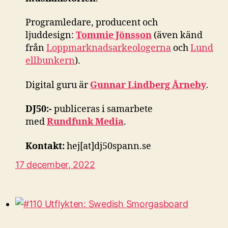
Programledare, producent och
ljuddesign:
Tommie Jönsson
(även känd
från
Loppmarknadsarkeologerna
och
Lund
ellbunkern
).
Digital guru är
Gunnar Lindberg Årneby
.
DJ50:-
publiceras i samarbete
med
Rundfunk Media
.
Kontakt:
hej[at]dj50spann.se
17 december, 2022