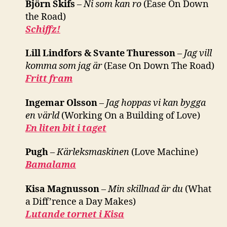
Björn Skifs
–
Ni som kan ro
(Ease On Down
the Road)
Schiffz!
Lill Lindfors & Svante Thuresson
–
Jag vill
komma som jag är
(Ease On Down The Road)
Fritt fram
Ingemar Olsson
–
Jag hoppas vi kan bygga
en värld
(Working On a Building of Love)
En liten bit i taget
Pugh
–
Kärleksmaskinen
(Love Machine)
Bamalama
Kisa Magnusson
–
Min skillnad är du
(What
a Diff’rence a Day Makes)
Lutande tornet i Kisa