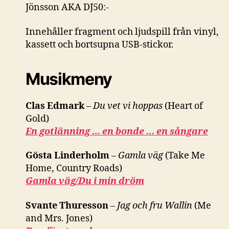
Jönsson AKA DJ50:-
Innehåller fragment och ljudspill från vinyl,
kassett och bortsupna USB-stickor.
Musikmeny
Clas Edmark
–
Du vet vi hoppas
(Heart of
Gold)
En gotlänning … en bonde … en sångare
Gösta Linderholm
–
Gamla väg
(Take Me
Home, Country Roads)
Gamla väg/Du i min dröm
Svante Thuresson
–
Jag och fru Wallin
(Me
and Mrs. Jones)