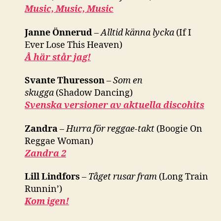
Music, Music, Music
Janne Önnerud
–
Alltid känna lycka
(If I
Ever Lose This Heaven)
Å här står jag!
Svante Thuresson
–
Som en
skugga
(Shadow Dancing)
Svenska versioner av aktuella discohits
Zandra
–
Hurra för reggae-takt
(Boogie On
Reggae Woman)
Zandra 2
Lill Lindfors
–
Tåget rusar fram
(Long Train
Runnin’)
Kom igen!