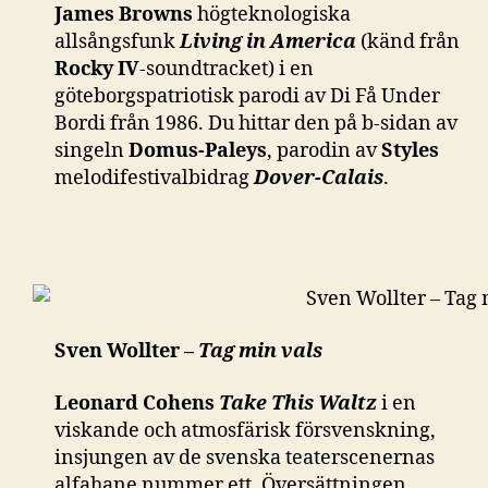
James Browns
högteknologiska
allsångsfunk
Living in America
(känd från
Rocky IV
-soundtracket) i en
göteborgspatriotisk parodi av Di Få Under
Bordi från 1986. Du hittar den på b-sidan av
singeln
Domus-Paleys
, parodin av
Styles
melodifestivalbidrag
Dover-Calais
.
Sven Wollter –
Tag min vals
Leonard Cohens
Take This Waltz
i en
viskande och atmosfärisk försvenskning,
insjungen av de svenska teaterscenernas
alfahane nummer ett. Översättningen