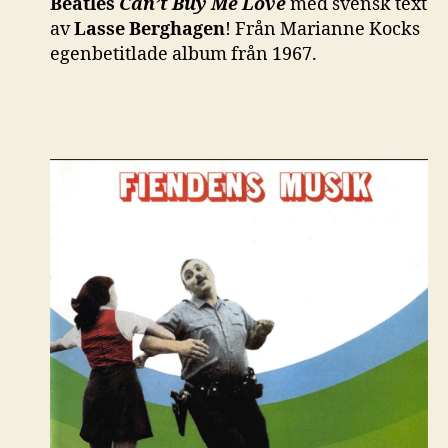
Beatles
Can’t Buy Me Love
med svensk text
av
Lasse Berghagen
! Från Marianne Kocks
egenbetitlade album från 1967.