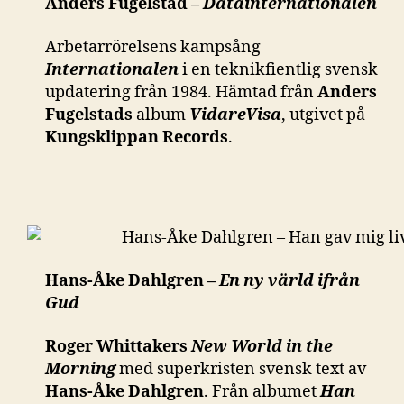
Anders Fugelstad –
Datainternationalen
Arbetarrörelsens kampsång
Internationalen
i en teknikfientlig svensk
updatering från 1984. Hämtad från
Anders
Fugelstads
album
VidareVisa
, utgivet på
Kungsklippan Records
.
Hans-Åke Dahlgren –
En ny värld ifrån
Gud
Roger Whittakers
New World in the
Morning
med superkristen svensk text av
Hans-Åke Dahlgren
. Från albumet
Han