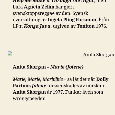
Help Me Make it Through the Night
, men
bara
Agneta Zelán
har gjort
svensktoppsreggae av den. Svensk
översättning av
Ingela Pling Forsman
. Från
LP:n
Konga Java
, utgiven av
Toniton
1976.
Anita Skorgan –
Marie (Jolene)
Marie, Marie, Mariiiiiiie
– så lät det när
Dolly
Partons
Jolene
försvenskades av norskan
Anita Skorgan
år 1977. Funkar även som
wrongspeeder.