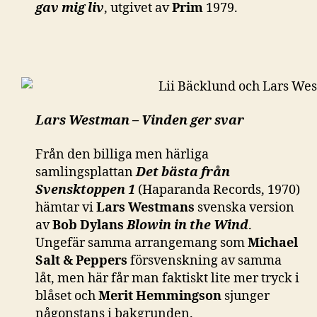
gav mig liv
, utgivet av
Prim
1979.
Lars Westman – Vinden ger svar
Från den billiga men härliga
samlingsplattan
Det bästa från
Svensktoppen 1
(Haparanda Records, 1970)
hämtar vi
Lars Westmans
svenska version
av
Bob Dylans
Blowin in the Wind
.
Ungefär samma arrangemang som
Michael
Salt & Peppers
försvenskning av samma
låt, men här får man faktiskt lite mer tryck i
blåset och
Merit Hemmingson
sjunger
någonstans i bakgrunden.