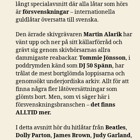
långt specialavsnitt där alla låtar som hörs
är
försvenskningar
– internationella
guldlåtar översatta till svenska.
Den ärrade skivgrävaren
Martin Alarik
har
vänt upp och ner på sitt källarförråd och
grävt sig genom skivbörsarnas allra
dammigaste reabackar.
Tommie Jönsson
, i
poddrymden känd som
DJ 50 Spänn
, har
trålat de mest bortglömda loppisarna och
genomsökt underjordiska arkiv. Allt för att
finna några fler låtöversättningar som
glömts bort. Men, som vi säger här i
försvenskningsbranschen –
det finns
ALLTID mer.
I detta avsnitt hör du hitlåtar från
Beatles
,
Dolly Parton
,
James Brown
,
Judy Garland
,