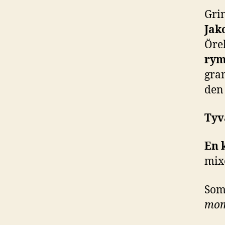
Gri
Jak
Öre
rym
gra
den 
Tyv
En 
mix
Som
mome