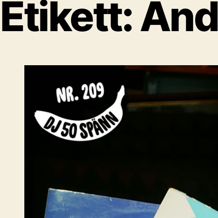
Etikett:
And