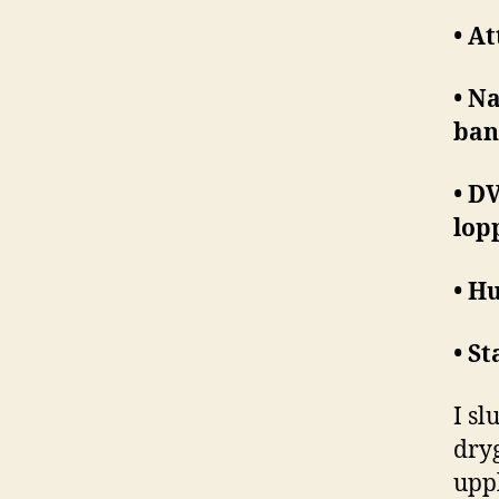
• A
• N
ban
• D
lop
• H
• S
I sl
dryg
upp