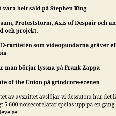
tt vara helt såld på Stephen King
asum, Proteststorm, Axis of Despair och a
d och projekt.
VD-rariteten som videopundarna gräver ef
pis
ur man börjar lyssna på Frank Zappa
tate of the Union på grindcore-scenen
utet av avsnittet avslöjar vi dessutom hur det 
t 5 600 noisecorelåtar spelas upp på en gång
levelse!