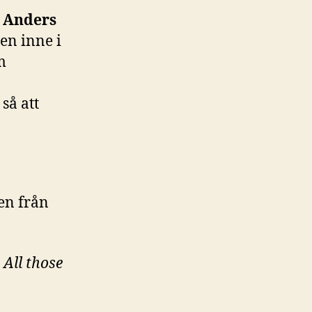
n
Anders
cen inne i
m
så att
en från
:
All those