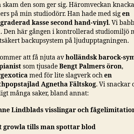
 skam den som ger sig. Häromveckan knack
ers på min studiodörr. Han hade med sig
en
graderad kasse second hand-vinyl
. Vi bab
. Den här gången i kontrollerad studiomiljö
otsäkert backupsystem på ljudupptagningen.
kommer att få njuta av
holländsk barock-sy
pianist
som tjusade
Bengt Palmers öron
,
gexotica
med för lite slagverk och
en
thpopstajlad Agnetha Fältskog
. Vi snackar
igt många saker, bland annat:
anne Lindblads visslingar och fågelimitatio
tt growla tills man spottar blod