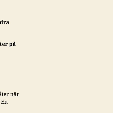
ndra
ter på
låter när
. En