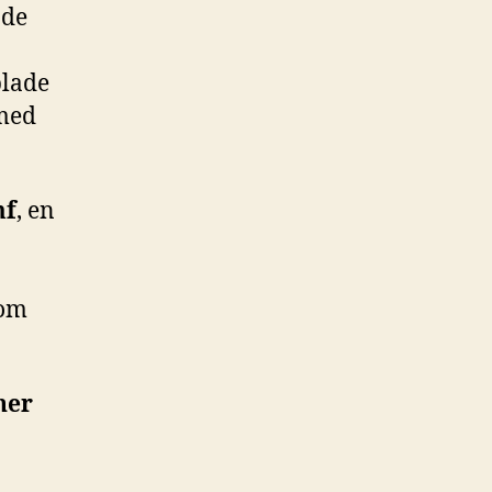
ade
blade
 med
mf
, en
 om
ner