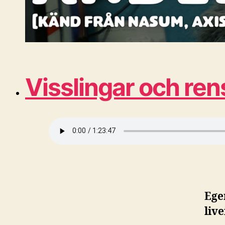
Visslingar och re
Ege
liv