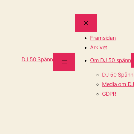
Framsidan
Arkivet
DJ 50 Spänn
Om DJ 50 spänn
DJ 50 Spänn
Media om DJ
GDPR