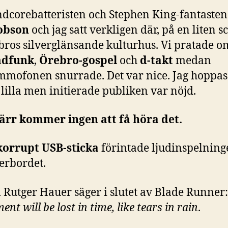
ndcorebatteristen och Stephen King-fantaste
obson
och jag satt verkligen där, på en liten s
bros silverglänsande kulturhus. Vi pratade o
dfunk
,
Örebro-gospel
och
d-takt
medan
mmofonen snurrade. Det var nice. Jag hoppas 
lilla men initierade publiken var nöjd.
ärr kommer ingen att få höra det.
korrupt USB-sticka
förintade ljudinspelning
erbordet.
 Rutger Hauer säger i slutet av Blade Runner
nt will be lost in time, like tears in rain
.