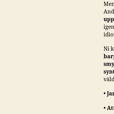
Men
And
upp
igen
idi
Ni 
bar
smy
syn
väld
• J
• A