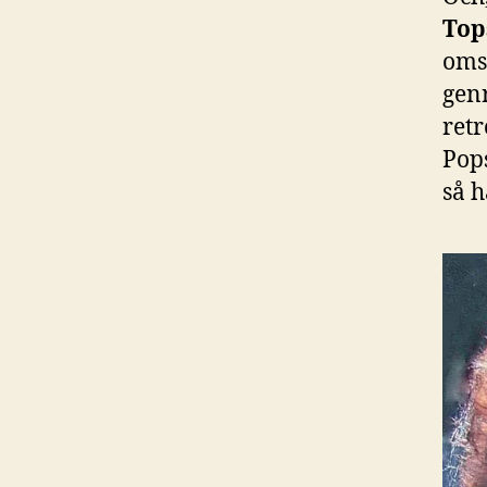
Top
omsl
gen
retr
Pops
så h