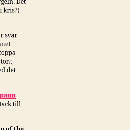
geln. Det
 kris?)
r svar
mnet
stoppa
tont,
ed det
Spänn
tack till
p of the