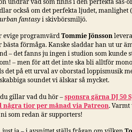
n undrar vad som finns i den perfekta sås-or
lar också om det perfekta ljudet, manlighet (i
urban fantasy
i skivbörsmiljö.
r evige programvärd
Tommie Jönsson
levera
er bästa förmåga. Kanske sladdar han ut ur ä
nd – det fanns ju ingen i studion som kunde 
m! – men för att det inte ska bli alltför mono
s det på ett urval av oborstad loppismusik m
skabbiga soundet vi älskar så mycket.
du gillar vad du hör –
sponsra gärna DJ 50 
 några tior per månad via Patreon
. Varmt 
 ni som redan är supporters!
 just ja – i avsnittet ställs frågan om vilken
To