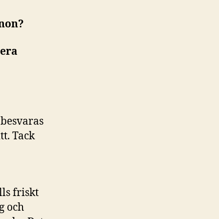
kanon?
rera
 besvaras
tt. Tack
lls friskt
g och