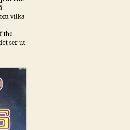
å
 om vilka
f the
et ser ut