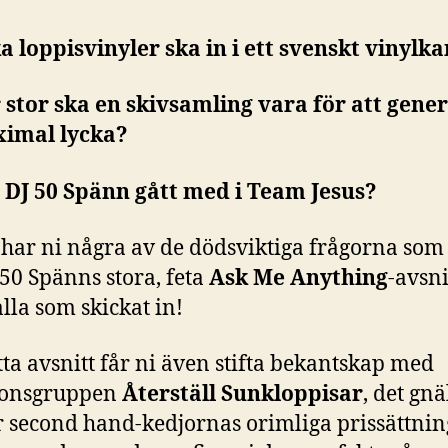
ka loppisvinyler ska in i ett svenskt vinyl
 stor ska en skivsamling vara för att gene
imal lycka?
 DJ 50 Spänn gått med i Team Jesus?
 har ni några av de dödsviktiga frågorna som
 50 Spänns stora, feta
Ask Me Anything
-avsni
 alla som skickat in!
tta avsnitt får ni även stifta bekantskap med
ionsgruppen
Återställ Sunkloppisar
, det gnä
r second hand-kedjornas orimliga prissättnin