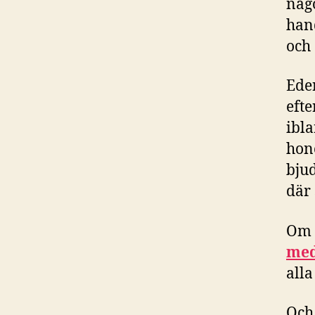
någo
hand
och
Ede
eft
ibla
hono
bjud
där 
Om 
med
alla
Och,