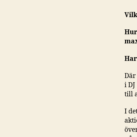
Vil
Hur
max
Har
Där
i DJ
till
I de
akt
öve