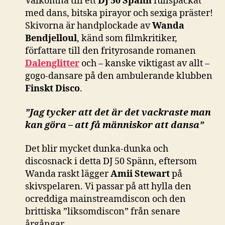
Välkomna till ett
DJ 50 Spänn
fullspäckat
med dans, bitska pirayor och sexiga präster!
Skivorna är handplockade av
Wanda
Bendjelloul
, känd som filmkritiker,
författare till den frityrosande romanen
Dalenglitter
och – kanske viktigast av allt –
gogo-dansare på den ambulerande klubben
Finskt Disco
.
”Jag tycker att det är det vackraste man
kan göra – att få människor att dansa”
Det blir mycket dunka-dunka och
discosnack i detta DJ 50 Spänn, eftersom
Wanda raskt lägger
Amii Stewart
på
skivspelaren. Vi passar på att hylla den
ocreddiga mainstreamdiscon och den
brittiska ”liksomdiscon” från senare
årgångar.