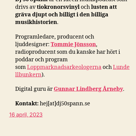
drivs av
tiokronorsvinyl
och
lusten att
gräva djupt och billigt i den billiga
musikhistorien
.
Programledare, producent och
ljuddesigner:
Tommie Jönsson
,
radioproducent som du kanske har hört i
poddar och program
som
Loppmarknadsarkeologerna
och
Lunde
llbunkern
).
Digital guru är
Gunnar Lindberg Årneby
.
Kontakt:
hej[at]dj50spann.se
16 april, 2023