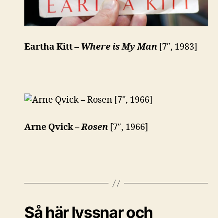
Eartha Kitt –
Where is My Man
[7″, 1983]
Arne Qvick –
Rosen
[7″, 1966]
Så här lyssnar och