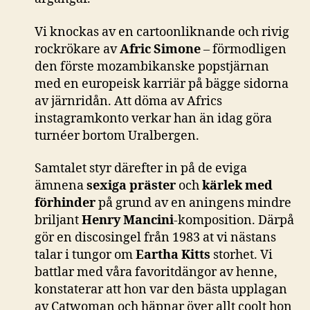
Vi knockas av en cartoonliknande och rivig
rockrökare av
Afric Simone
– förmodligen
den förste mozambikanske popstjärnan
med en europeisk karriär på bägge sidorna
av järnridån. Att döma av Africs
instagramkonto verkar han än idag göra
turnéer bortom Uralbergen.
Samtalet styr därefter in på de eviga
ämnena
sexiga präster
och
kärlek med
förhinder
på grund av en aningens mindre
briljant
Henry Mancini
-komposition. Därpå
gör en discosingel från 1983 at vi nästans
talar i tungor om
Eartha Kitts
storhet. Vi
battlar med våra favoritdängor av henne,
konstaterar att hon var den bästa upplagan
av Catwoman och häpnar över allt coolt hon