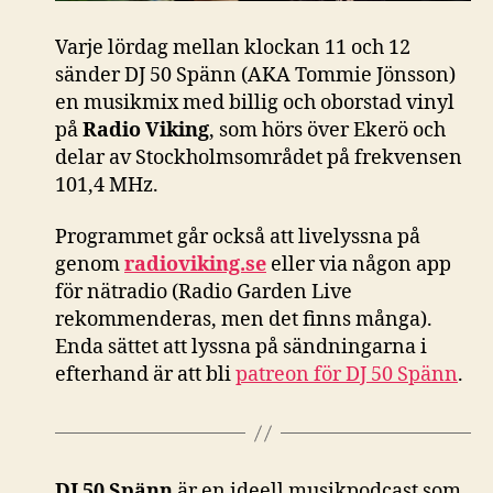
Varje lördag mellan klockan 11 och 12
sänder DJ 50 Spänn (AKA Tommie Jönsson)
en musikmix med billig och oborstad vinyl
på
Radio Viking
, som hörs över Ekerö och
delar av Stockholmsområdet på frekvensen
101,4 MHz.
Programmet går också att livelyssna på
genom
radioviking.se
eller via någon app
för nätradio (Radio Garden Live
rekommenderas, men det finns många).
Enda sättet att lyssna på sändningarna i
efterhand är att bli
patreon för DJ 50 Spänn
.
DJ 50 Spänn
är en ideell musikpodcast som