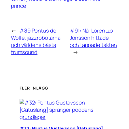
prince
←
#89 Pontus de
#91: När Lorentzo
Wolfe, jazzrobotarna
Jönsson hittade
och världens bästa
och tappade takten
trumsound
→
FLER INLÄGG
#32: Pontus Gustavsson [Gatuslang]