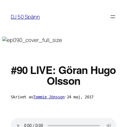
Hoppa
till
DJ 50 Spänn
innehåll
#90 LIVE: Göran Hugo
Olsson
Skrivet av
Tommie Jönsson
·
24 maj, 2017