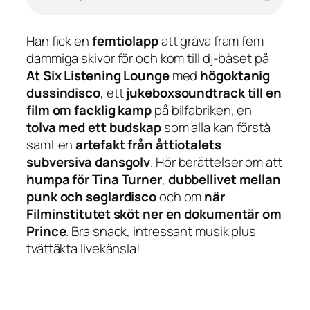
Han fick en
femtiolapp
att gräva fram fem
dammiga skivor för och kom till dj-båset på
At Six Listening Lounge
med
högoktanig
dussindisco
, ett
jukeboxsoundtrack till en
film om facklig kamp
på bilfabriken, en
tolva med ett budskap
som alla kan förstå
samt en
artefakt från åttiotalets
subversiva dansgolv
. Hör berättelser om att
humpa för Tina Turner
,
dubbellivet mellan
punk och seglardisco
och om
när
Filminstitutet sköt ner en dokumentär om
Prince
. Bra snack, intressant musik plus
tvättäkta livekänsla!