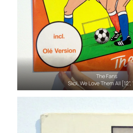
The Fans
Skol, We Love Them All [12”,