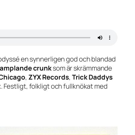
lsodyssé en synnerligen god och blandad
samplande crunk
som är skrämmande
Chicago
,
ZYX Records
,
Trick Daddys
z
. Festligt, folkligt och fullknökat med