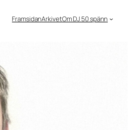
Framsidan
Arkivet
Om DJ 50 spänn