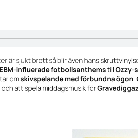
r är sjukt brett så blir även hans skruttviny
EBM-influerade fotbollsanthems
till
Ozzy-
ratar om
skivspelande med förbundna ögon
,
n
och att spela middagsmusik för
Gravedigga