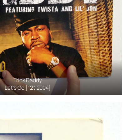
Trick Daddy
Let’s Go [12”, 2004]