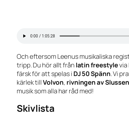
Och eftersom Leenus musikaliska registe
tripp. Du hör allt från
latin freestyle
via
färsk för att spelas i
DJ 50 Spänn
. Vi p
kärlek till
Volvon
,
rivningen av Slusse
musik som alla har råd med!
Skivlista