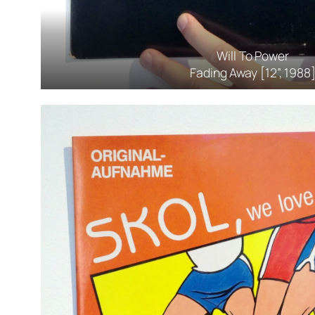
Will To Power
Fading Away [12”, 1988