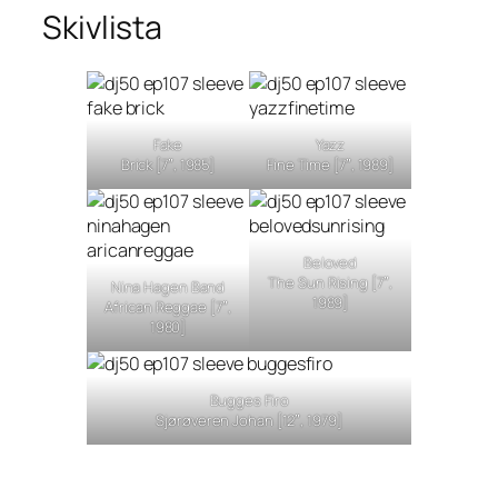
Skivlista
Fake
Yazz
Brick [7″, 1985]
Fine Time [7″, 1989]
Beloved
The Sun Rising [7″,
Nina Hagen Band
1989]
African Reggae [7″,
1980]
Bugges Firo
Sjørøveren Johan [12″, 1979]