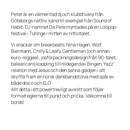
Peter är en välmeritad dj och klubbfixare från
Göteborgs nattliv, känd till exempel från Sound of
Habib. DJ-namnet Da Pete myntades på en Lollipop-
festival i Tullinge i mitten av nittiotalet.
Vi snackar om breakbeats, Nina Hagen, Wolf
Biermann, Chilly & Leafy, Gentleman (och annan
euro-reggae), josförpackningsdesign från 90-talet,
balearicans koppling till Hildegard av Bingen, Yazz’
relation med Jesus och den sanna glädjen i att
skyffla fram en norsk dansbandstolva med spår av
både disco och ELO.
Allt detta i ett powertrevligt avsnitt som följer
formatreglerna till punkt och pricka. Välkomna till
bords!