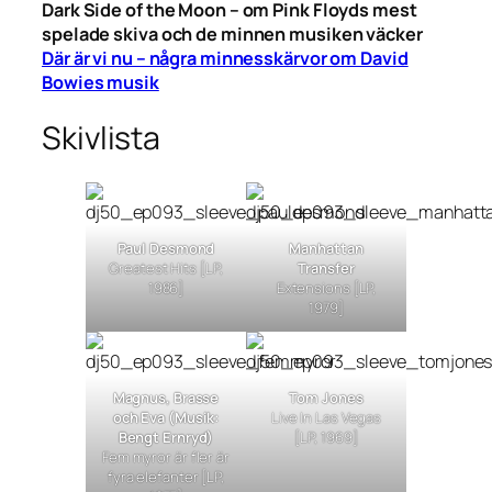
Dark Side of the Moon – om Pink Floyds mest
spelade skiva och de minnen musiken väcker
Där är vi nu – några minnesskärvor om David
Bowies musik
Skivlista
Paul Desmond
Manhattan
Greatest Hits
[LP,
Transfer
1986]
Extension
s [LP,
1979]
Magnus, Brasse
Tom Jones
och Eva (Musik:
Live In Las Vegas
Bengt Ernryd)
[LP, 1969]
Fem myror är fler är
fyra elefanter
[LP,