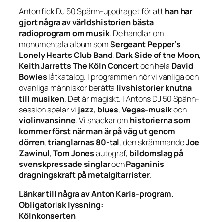
Anton fick DJ 50 Spänn-uppdraget för att
han har
gjort några av världshistorien bästa
radioprogram om musik
. De handlar om
monumentala album som
Sergeant Pepper’s
Lonely Hearts Club Band
,
Dark Side of the Moon
,
Keith Jarretts
The Köln Concert
och hela
David
Bowies
låtkatalog. I programmen hör vi vanliga och
ovanliga människor berätta
livshistorier knutna
till musiken
. Det är magiskt. I Antons DJ 50 Spänn-
session spelar vi
jazz
,
blues
,
Vegas-musik
och
violinvansinne
. Vi snackar om
historierna som
kommer först när man är på väg ut genom
dörren
,
trianglarnas 80-tal
, den skrämmande
Joe
Zawinul
,
Tom Jones
autograf,
bildomslag på
svenskpressade singlar
och
Paganinis
dragningskraft på metalgitarrister
.
Länkar till några av Anton Karis-program.
Obligatorisk lyssning:
Kölnkonserten