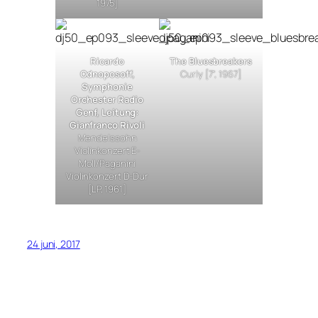
1975]
Ricardo
The Bluesbreakers
Odnoposoff,
Curly
[7”, 1967]
Symphonie
Orchester Radio
Genf, Leitung:
Gianfranco Rivoli
Mendelssohn
Violinkonzert E-
Moll/Paganini
Violinkonzert D-Dur
[LP, 1961]
24 juni, 2017