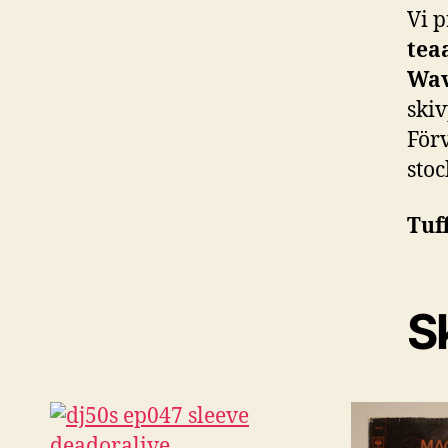
Vi 
tea
Wa
ski
Förv
sto
Tuff
Sk