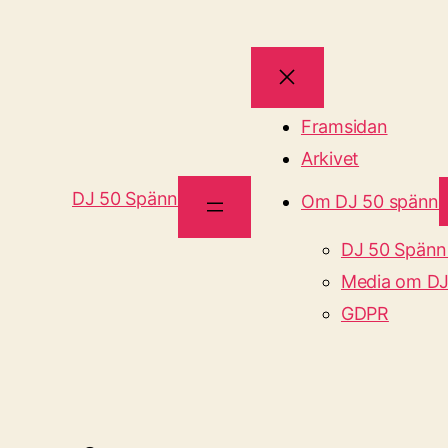
Framsidan
Arkivet
DJ 50 Spänn
Om DJ 50 spänn
DJ 50 Spänn
Media om DJ
GDPR