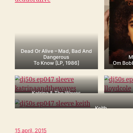
Dead Or Alive – Mad, Bad And
Dangerous
M
To Know [LP, 1986]
Om Bobbo
Katrina & The Waves
Katrina & The Waves [LP, 1985]
Lloyd
Keith
The Adventures Of Keith [LP, 1
15 april, 2015