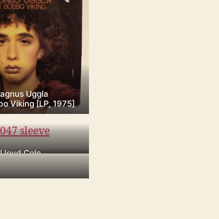
agnus Uggla
 Viking [LP, 1975]
Lloyd Cole
 Cole [LP, 1990]
969]