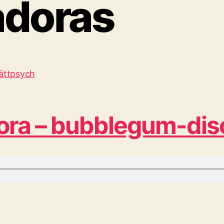
adoras
ora – bubblegum-dis