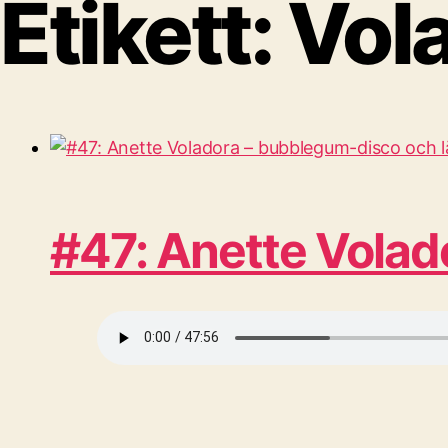
Etikett:
Vol
#47: Anette Volad