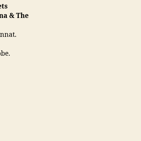
ets
na & The
nnat.
bbe.