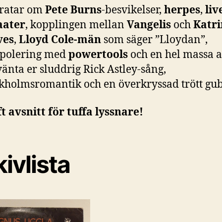
pratar om
Pete Burns
-besvikelser,
herpes
,
liv
aater
, kopplingen mellan
Vangelis
och
Katri
ves
,
Lloyd Cole-män
som säger ”Lloydan”,
vpolering med
powertools
och en hel massa a
änta er sluddrig Rick Astley-sång,
ckholmsromantik och en överkryssad trött gu
t avsnitt för tuffa lyssnare!
ivlista