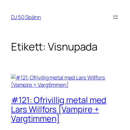
Hoppa
till
DJ 50 Spänn
innehåll
Etikett:
Visnupada
#121: Ofrivillig metal med
Lars Willfors [Vampire +
Vargtimmen]