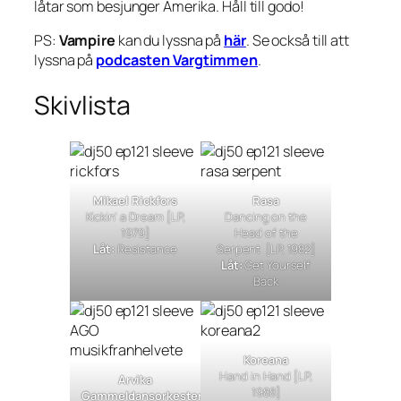
låtar som besjunger Amerika. Håll till godo!
PS:
Vampire
kan du lyssna på
här
. Se också till att
lyssna på
podcasten Vargtimmen
.
Skivlista
Mikael Rickfors
Rasa
Kickin’ a Dream
[LP,
Dancing on the
1979]
Head of the
Låt:
Resistance
Serpent
[LP, 1982]
Låt:
Get Yourself
Back
Koreana
Hand in Hand
[LP,
Arvika
1988]
Gammeldansorkester