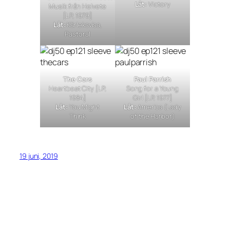
Låt:
Victory
Musik från Helvete
[LP, 1979]
Låt:
Kärleksvisa,
Pastoral
The Cars
Paul Parrish
Heartbeat City
[LP,
Song for a Young
1984]
Girl
[LP, 1977]
Låt:
You Might
Låt:
America (Lady
Think
of the Harbor)
19 juni, 2019