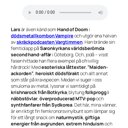
Lars
är även känd som
Hand of Doom
i
dödsmetallkombon Vampire
och utgör ena halvan
av
skräckpodcasten Vargtimmen
. Han brände sin
femtiolapp på
Saronkyrkans världsberömda
second hand-affär
i Göteborg. Och, jodå – visst
fasen hittade han flera exempel på ofrivillig
hårdrock! Med
esoteriska låttexter
,
”Maiden-
ackorden”
,
heroiskt dödsförakt
och allt annat
som står på kravspecen. Medan vi suger i oss
smulorna av metal, lyssnar vi samtidigt på
krishnarock från Botkyrka
, blytung
folkprogg i
näbbstövlar
,
överproducerad MTV-pop
och
synthfanfarer från Sydkorea
. Det här, mina vänner,
är en riktigt fin femkronorsvinylbunt som lämpar sig
för ett långt snack om
naturmystik
,
giftiga
energier från avgrunden
,
extrem hinduism
och