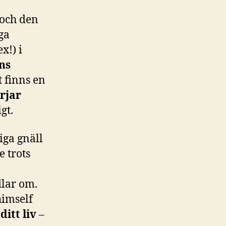
 och den
ga
x!) i
ns
t finns en
rjar
gt.
iga gnäll
e trots
lar om.
himself
itt liv
–