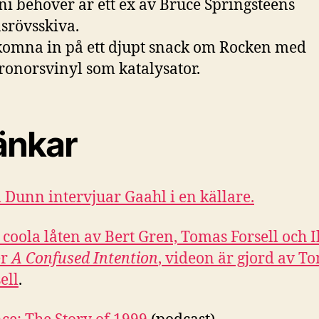
 ni behöver är ett ex av Bruce Springsteens
srövsskiva.
komna in på ett djupt snack om Rocken med
ronorsvinyl som katalysator.
änkar
Dunn intervjuar Gaahl i en källare.
coola låten av Bert Gren, Tomas Forsell och I
er
A Confused Intention
, videon är gjord av T
ell
.