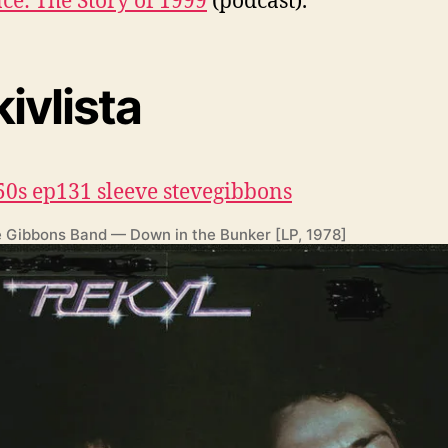
ce: The Story of 1999
(podcast).
ivlista
 Gibbons Band — Down in the Bunker [LP, 1978]