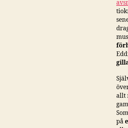
avsn
tio
sene
drag
mus
för
Eddi
gill
Själ
över
all
gam
Som
på