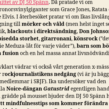
ittet av DJ 50 Spänn
. Då pratade vi om
kronorsvinylgiganter som Grace Jones, Ratata
 Elvis. I återbesöket pratar vi om Ikas livslån
ning till
mörker och våld
(men helst inget se
ik,
blackouts i direktsändning
,
Don Johnso
bisedda storhet
,
gitarronani
,
könsrock
(”de
e Meduza-låt för varje väder”),
barn som bö
a fusion
och en hel massa annat livsnödvändi
vklart vädrar vi också vårt generation x-mäss
 r
ockjournalistikens nedgång
(vi är ju bägg
t medlemmar i SRJF). Ika undersöker vad den
la
Noice-dängan
Gatustrid
egentligen hand
 grädde på mousset bjuder den DJ 50 Spänn 
ett mindfulnesstips som kommer förändra d