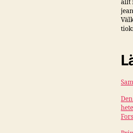
allt
jean
Väl
tiok
L
Sam 
Den 
het
Fors