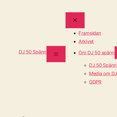
Framsidan
Arkivet
DJ 50 Spänn
Om DJ 50 spänn
DJ 50 Spänn
Media om DJ
GDPR