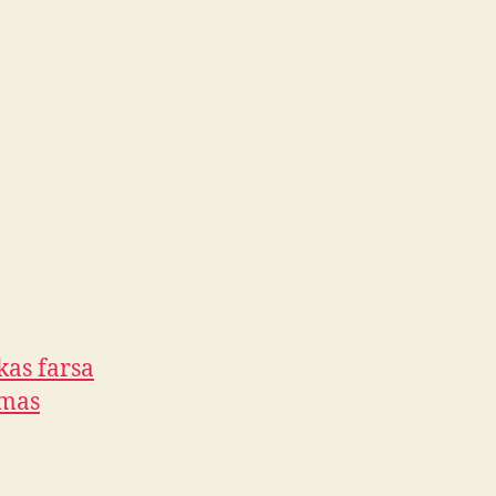
kas farsa
omas