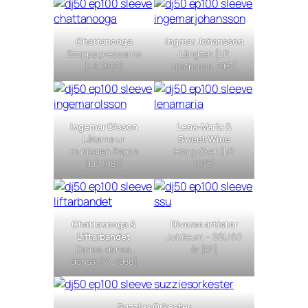
Chattanooga
Ingmar Johansson
Stoppa pressarna
Längtan
[LP,
[LP, 1982]
testpress, 1981]
Ingemar Olsson
Lena-Maria &
Låtarna ur
Sweet Wine
musikalen Pappa
Hang-Over
[LP,
[LP, 1981]
1973]
Chattanooga &
Diverse artister
Liftarbandet
Jubileum – SSU 60
Dansa, dansa,
år
[EP]
dansa!
[7″, 1988]
Suzzies Orkester