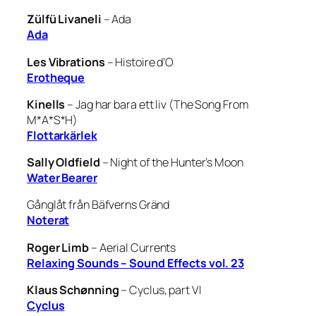
Zülfü Livaneli
–
Ada
Ada
Les Vibrations
–
Histoire d’O
Erotheque
Kinells
–
Jag har bara ett liv (The Song From
M*A*S*H)
Flottarkärlek
Sally Oldfield
–
Night of the Hunter’s Moon
Water Bearer
Gånglåt från Bäfverns Gränd
Noterat
Roger Limb
–
Aerial Currents
Relaxing Sounds – Sound Effects vol. 23
Klaus Schønning
–
Cyclus, part VI
Cyclus