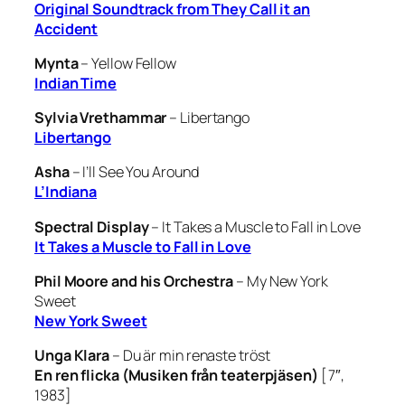
Original Soundtrack from They Call it an
Accident
Mynta
–
Yellow Fellow
Indian Time
Sylvia Vrethammar
–
Libertango
Libertango
Asha
–
I’ll See You Around
L’Indiana
Spectral Display
–
It Takes a Muscle to Fall in Love
It Takes a Muscle to Fall in Love
Phil Moore and his Orchestra
–
My New York
Sweet
New York Sweet
Unga Klara
–
Du är min renaste tröst
En ren flicka (Musiken från teaterpjäsen)
[7″,
1983]