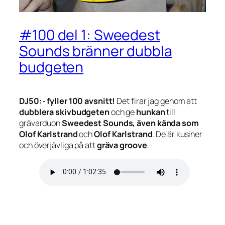
#100 del 1: Sweedest
Sounds bränner dubbla
budgeten
DJ50:- fyller 100 avsnitt!
Det firar jag genom att
dubblera skivbudgeten
och ge
hunkan
till
grävarduon
Sweedest Sounds, även kända som
Olof Karlstrand
och
Olof Karlstrand
. De är kusiner
och överjävliga på att
gräva groove
.