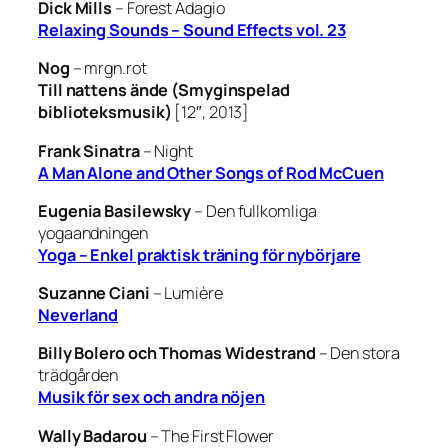
Dick Mills
–
Forest Adagio
Relaxing Sounds – Sound Effects vol. 23
Nog
–
mrgn.rot
Till nattens ände (Smyginspelad
biblioteksmusik)
[12″, 2013]
Frank Sinatra
–
Night
A Man Alone and Other Songs of Rod McCuen
Eugenia Basilewsky
–
Den fullkomliga
yogaandningen
Yoga – Enkel praktisk träning för nybörjare
Suzanne Ciani
–
Lumière
Neverland
Billy Bolero och Thomas Widestrand
–
Den stora
trädgården
Musik för sex och andra nöjen
Wally Badarou
–
The First Flower