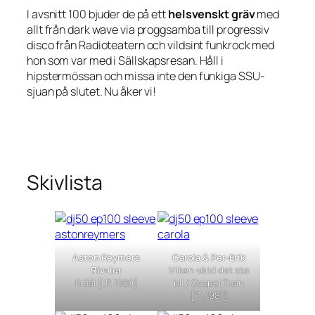
I avsnitt 100 bjuder de på ett
helsvenskt gräv
med
allt från dark wave via proggsamba till progressiv
disco från Radioteatern och vildsint funkrock med
hon som var med i Sällskapsresan. Håll i
hipstermössan och missa inte den funkiga SSU-
sjuan på slutet. Nu åker vi!
Skivlista
Aston Reymers
Carola & Per-Erik
Rivaler
Vilken värld det ska
Kräål
[LP, 1980]
bli
/
Gospel Train
[7″, 1987]