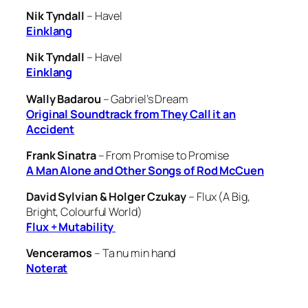
Nik Tyndall
–
Havel
Einklang
Nik Tyndall
–
Havel
Einklang
Wally Badarou
–
Gabriel’s Dream
Original Soundtrack from They Call it an
Accident
Frank Sinatra
–
From Promise to Promise
A Man Alone and Other Songs of Rod McCuen
David Sylvian & Holger Czukay
–
Flux (A Big,
Bright, Colourful World)
Flux + Mutability
Venceramos
– Ta nu min hand
Noterat