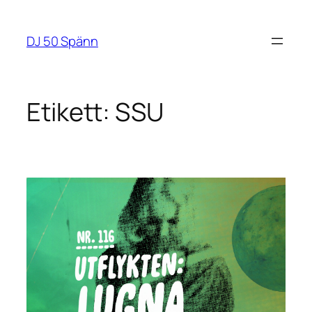
Hoppa
till
DJ 50 Spänn
innehåll
Etikett:
SSU