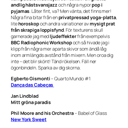
andlig hästsvansjazz
och några nypor
pop i
pyjamas
. Låter fint, va? Men vänta, det finns mer!
Några fina bitar från en
privatpressad yoga-platta
,
lite
horoskop
och andra variationer av
mysigt prat
från skrapiga loppisfynd
. För texturens skull
garnerade jag med
ljudeffekter
från exempelvis
BBC Radiophonic Workshop
och så hivade jag i
klipp från några mer aparta skivor som ändå låg
inom armlängds avstånd från mixern. Men oroa dig
inte – det blir skönt! Tänd rökelsen. Fäll ner
ögonbindeln. Sparka av dig skorna.
Egberto Gismonti
–
Quarto Mundo #1
Dança das Cabeças
Jan Lindblad
Mitt gröna paradis
Phil Moore and his Orchestra
–
Babel of Glass
New York Sweet