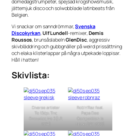
domedagstrumpeter, spejsad krogshowsmusik,
jättemjuk disco och solwobblade latinbeats från
Belgien.
Vi snackar om sanndrömmar,
Svenska
Discokyrkan
,
Ulf Lundell
-remixer,
Demis
Roussos
, brunsåslabeln
GlenDisc
, aggressiv
skivbläddring och gubbgnäller på weird prissättning
och elaka klisterlappar på några utpekade loppisar.
Håll i hatten!
Skivlista:
Diverse artister
Rob’n’Raz feat.
Το 13άρι Της
Papa Dee
Επιτυχίας Νο 3 [LP,
Competition Is
1974]
None [12”, 1988]