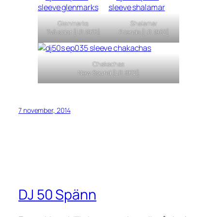
Glenmarks
Shalamar
Två sidor [LP, 1975]
Friends [LP, 1982]
Chakachas
New Sound [LP, 1972]
7 november, 2014
DJ 50 Spänn