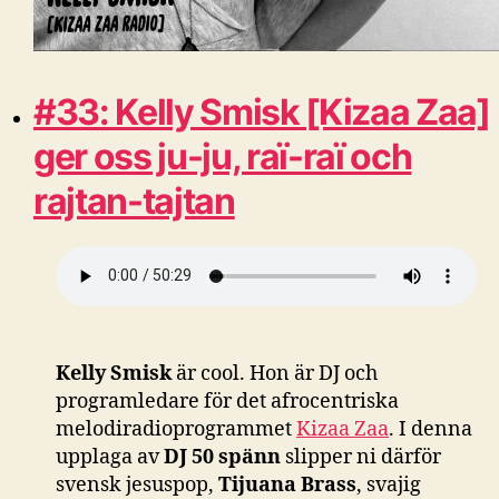
#33: Kelly Smisk [Kizaa Zaa]
ger oss ju-ju, raï-raï och
rajtan-tajtan
Kelly Smisk
är cool. Hon är DJ och
programledare för det afrocentriska
melodiradioprogrammet
Kizaa Zaa
. I denna
upplaga av
DJ 50 spänn
slipper ni därför
svensk jesuspop,
Tijuana Brass
, svajig