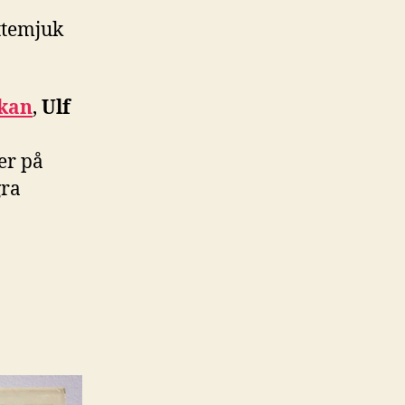
ttemjuk
rkan
,
Ulf
er på
gra