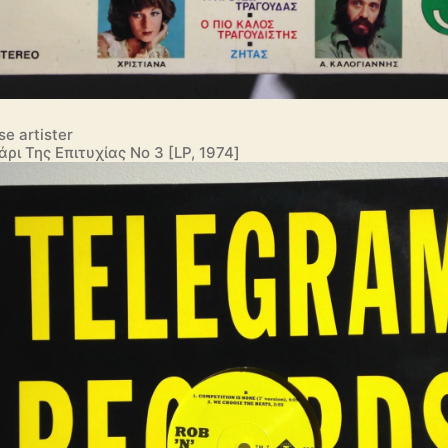
se artister
άρι Της Επιτυχίας Νο 3 [LP, 1974]