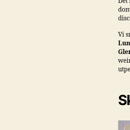
Det 
dom
disc
Vi 
Lun
Gle
weir
utpe
Sk