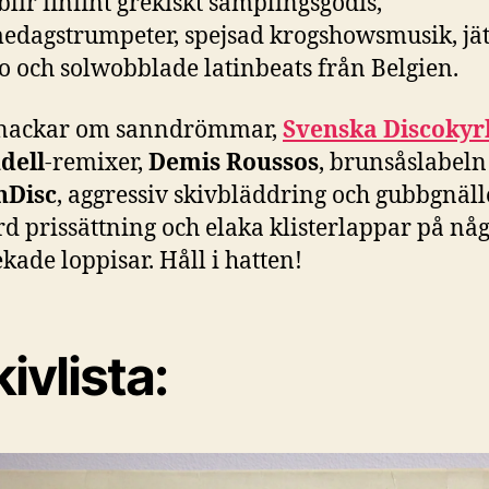
blir finfint grekiskt samplingsgodis,
edagstrumpeter, spejsad krogshowsmusik, jä
o och solwobblade latinbeats från Belgien.
snackar om sanndrömmar,
Svenska Discoky
dell
-remixer,
Demis Roussos
, brunsåslabeln
nDisc
, aggressiv skivbläddring och gubbgnäll
d prissättning och elaka klisterlappar på nå
kade loppisar. Håll i hatten!
ivlista: