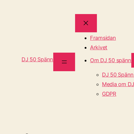
Framsidan
Arkivet
DJ 50 Spänn
Om DJ 50 spänn
DJ 50 Spänn
Media om DJ
GDPR